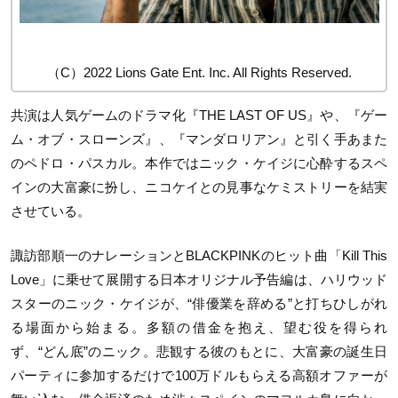
（C）2022 Lions Gate Ent. Inc. All Rights Reserved.
共演は人気ゲームのドラマ化『THE LAST OF US』や、『ゲー
ム・オブ・スローンズ』、『マンダロリアン』と引く手あまた
のペドロ・パスカル。本作ではニック・ケイジに心酔するスペ
インの大富豪に扮し、ニコケイとの見事なケミストリーを結実
させている。
諏訪部順一のナレーションとBLACKPINKのヒット曲「Kill This
Love」に乗せて展開する日本オリジナル予告編は、ハリウッド
スターのニック・ケイジが、“俳優業を辞める”と打ちひしがれ
る場面から始まる。多額の借金を抱え、望む役を得られ
ず、“どん底”のニック。悲観する彼のもとに、大富豪の誕生日
パーティに参加するだけで100万ドルもらえる高額オファーが