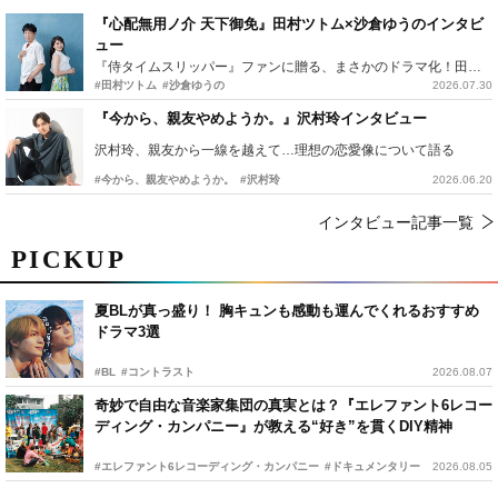
『心配無用ノ介 天下御免』田村ツトム×沙倉ゆうのインタビ
ュー
『侍タイムスリッパー』ファンに贈る、まさかのドラマ化！田村ツトム×沙倉ゆうのが語る『心配無用ノ介』撮影秘話
#田村ツトム
#沙倉ゆうの
2026.07.30
『今から、親友やめようか。』沢村玲インタビュー
沢村玲、親友から一線を越えて…理想の恋愛像について語る
#今から、親友やめようか。
#沢村玲
2026.06.20
インタビュー記事一覧
PICKUP
夏BLが真っ盛り！ 胸キュンも感動も運んでくれるおすすめ
ドラマ3選
#BL
#コントラスト
2026.08.07
奇妙で自由な音楽家集団の真実とは？『エレファント6レコー
ディング・カンパニー』が教える“好き”を貫くDIY精神
#エレファント6レコーディング・カンパニー
#ドキュメンタリー
2026.08.05