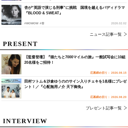
杏が“英語で演じる刑事”に挑戦 国境を越えるバディドラマ
『BLOOD & SWEAT』
#WOWOW
#杏
2026.02.02
ニュース記事一覧
PRESENT
【監督登壇】『猫たちと7000マイルの旅』一般試写会に10組
20名様をご招待！
応募締め切り： 2026.08.15
田村ツトム＆沙倉ゆうののサイン入りチェキを1名様にプレゼ
ント！／『心配無用ノ介 天下御免』
応募締め切り： 2026.08.20
プレゼント記事一覧
INTERVIEW