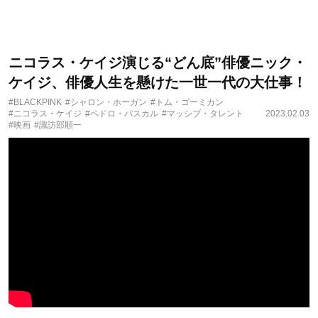
ニコラス・ケイジ演じる“どん底”俳優ニック・
ケイジ、俳優人生を懸けた一世一代の大仕事！
#BLACKPINK
#シャロン・ホーガン
#トム・ゴーミカン
#ニコラス・ケイジ
#ペドロ・パスカル
#マッシブ・タレント
2023.02.03
#映画
#諏訪部順一