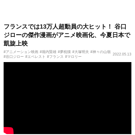
フランスでは13万人超動員の大ヒット！ 谷口
ジローの傑作漫画がアニメ映画化、今夏日本で
凱旋上映
#アニメーション映画
#堀内賢雄
#夢枕獏
#大塚明夫
#神々の山嶺
2022.05.13
#谷口ジロー
#エベレスト
#フランス
#マロリー