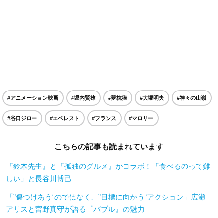
#アニメーション映画
#堀内賢雄
#夢枕獏
#大塚明夫
#神々の山嶺
#谷口ジロー
#エベレスト
#フランス
#マロリー
こちらの記事も読まれています
『鈴木先生』と『孤独のグルメ』がコラボ！「食べるのって難
しい」と長谷川博己
「”傷つけあう“のではなく、”目標に向かう“アクション」広瀬
アリスと宮野真守が語る『バブル』の魅力