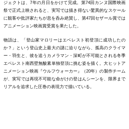
ジェクトは、
7
年の月日をかけて完成。第
74
回カンヌ国際映画
祭で正式上映されると、実写では描き得ない驚異的なスケール
に観客や批評家たちが息を呑み絶賛し、第
47
回セザール賞では
アニメーション映画賞受賞を果たした。
物語は、「登山家マロリーはエベレスト初登頂に成功したの
か？」という登山史上最大の謎に迫りながら、孤高のクライマ
ー・羽生と、彼を追うカメラマン・深町が不可能とされる冬季
エベレスト南西壁無酸素単独登頂に挑む姿を描く。大ヒットア
ニメーション映画『ウルフウォーカー』（
20
年）の製作チーム
が、実写では再現不可能な命がけの登はんシーンを、限界まで
リアルを追求した圧巻の表現力で描いている。