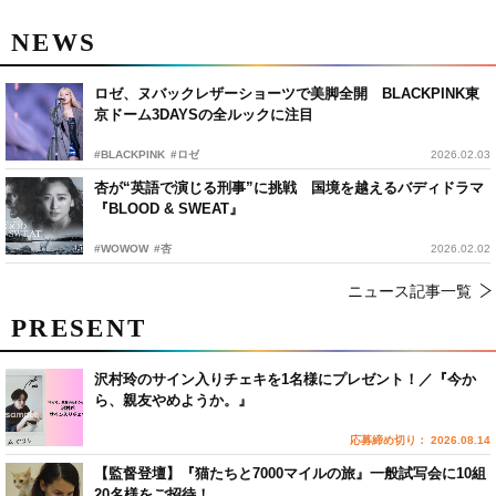
NEWS
ロゼ、ヌバックレザーショーツで美脚全開 BLACKPINK東
京ドーム3DAYSの全ルックに注目
#BLACKPINK
#ロゼ
2026.02.03
杏が“英語で演じる刑事”に挑戦 国境を越えるバディドラマ
『BLOOD & SWEAT』
#WOWOW
#杏
2026.02.02
ニュース記事一覧
PRESENT
沢村玲のサイン入りチェキを1名様にプレゼント！／『今か
ら、親友やめようか。』
応募締め切り： 2026.08.14
【監督登壇】『猫たちと7000マイルの旅』一般試写会に10組
20名様をご招待！