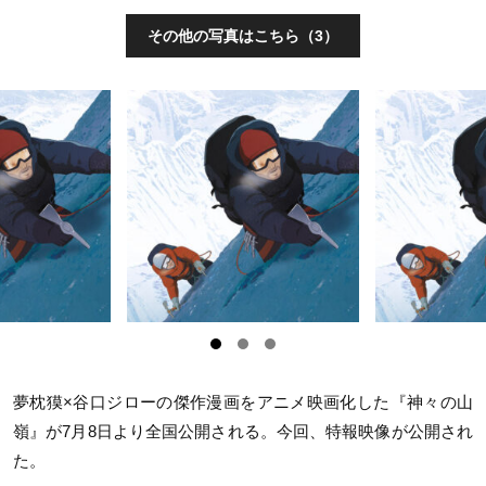
その他の写真はこちら（3）
夢枕獏×谷口ジローの傑作漫画をアニメ映画化した『神々の山
嶺』が
7
月
8
日より全国公開される。今回、特報映像が公開され
た。