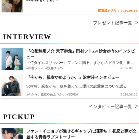
応募締め切り： 2026.08.15
プレゼント記事一覧
INTERVIEW
『心配無用ノ介 天下御免』田村ツトム×沙倉ゆうのインタビ
ュー
『侍タイムスリッパー』ファンに贈る、まさかのドラマ化！田村ツトム×沙倉ゆうのが語る『心配無用ノ介』撮影秘話
#田村ツトム
#沙倉ゆうの
2026.07.30
『今から、親友やめようか。』沢村玲インタビュー
沢村玲、親友から一線を越えて…理想の恋愛像について語る
#今から、親友やめようか。
#沢村玲
2026.06.20
インタビュー記事一覧
PICKUP
ファン・イニョプが魅せるギャップに沼落ち！ 初恋と夢が交
差する青春ラブストーリー