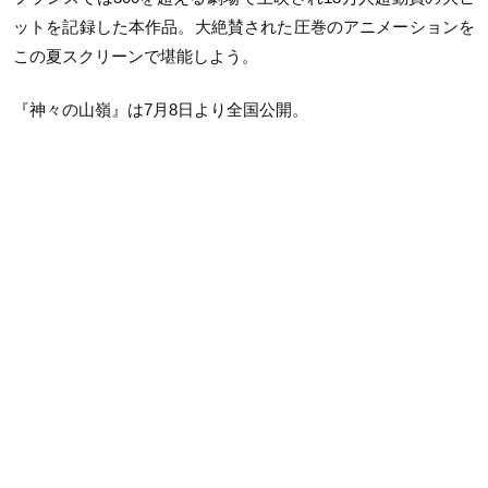
ットを記録した本作品。大絶賛された圧巻のアニメーションを
この夏スクリーンで堪能しよう。
『神々の山嶺』は
7
月
8
日より全国公開。