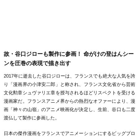
故・谷口ジローも製作に参画！ 命がけの登はんシー
ンを圧巻の表現で描き出す
2017
年に逝去した谷口ジローは、フランスでも絶大な人気を誇
り「漫画界の小津安二郎」と称され、フランス文化省から芸術
文化勲章シュヴァリエ章を授与されるほどリスペクトを受ける
漫画家だ。フランスアニメ界からの熱烈なオファーにより、漫
画「神々の山嶺」のアニメ映画化が決定し、生前、谷口も二度
渡仏して製作に参画した。
日本の傑作漫画をフランスでアニメーションにするビッグプロ