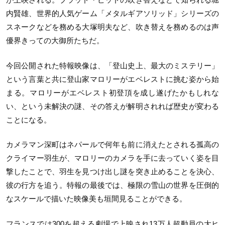
内賢雄、世界的人気ゲーム「メタルギアソリッド」シリーズの
スネークなどを務める大塚明夫など、吹き替えを務めるのは声
優界きっての大御所たちだ。
今回公開された特報映像は、「登山史上、最大のミステリー」
という言葉と共に登山家マロリーがエベレストに挑む姿から始
まる。マロリーがエベレスト初登頂を成し遂げたかもしれな
い、という未解決の謎、その答えが解明されれば歴史が変わる
ことになる。
カメラマン深町はネパールで何年も前に消えたとされる孤高の
クライマー羽生が、マロリーのカメラを手に去っていく姿を目
撃したことで、羽生を見つけ出し謎を突き止めることを決心、
彼の行方を追う。特報の最後では、極限の雪山の世界を圧倒的
なスケールで描いた映像美も垣間見ることができる。
フランスでは
300
を超える劇場で上映され
13
万人超動員の大ヒ