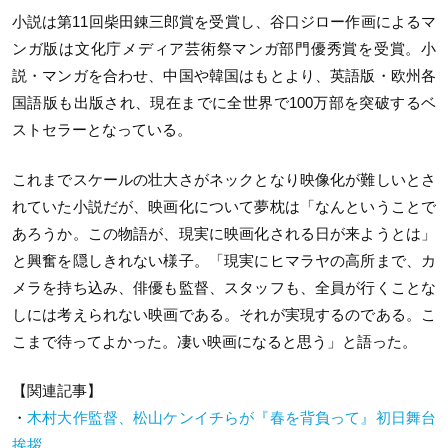
小説は第11回柴田錬三郎賞を受賞し、谷口ジロー作画によるマ
ンガ版は文化庁メディア芸術祭マンガ部門優秀賞を受賞。小
説・マンガを合わせ、中国や韓国はもとより、英語版・欧州各
国語版も出版され、現在までに全世界で100万部を突破するベ
ストセラーとなっている。
これまでスケールの壮大さがネックとなり映像化が難しいとさ
れていた小説だが、映画化について夢枕は「なんということで
あろうか。この物語が、現実に映画化される日が来ようとは」
と興奮を隠しきれない様子。「現実にヒマラヤの高所まで、カ
メラを持ち込み、俳優も監督、スタッフも、全員が行くことな
しには考えられない映画である。それが実現するのである。こ
こまで待ってよかった。凄い映画になると思う」と語った。
【関連記事】
・
木村大作監督、松山ケンイチらが『春を背負って』初日舞台
挨拶