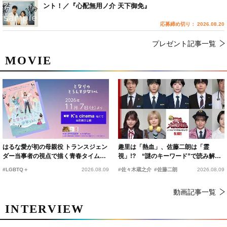
ント！／『心配無用ノ介 天下御免』
応募締め切り： 2026.08.20
プレゼント記事一覧
MOVIE
はるな愛が初の母親役 トランスジェン
趣里は「熱血」、佐藤二朗は「霊
ダー当事者の視点で描く青春タイムス
視」!? “謎のキーワード”で読み解く
リップコメディ
『踊る大捜査線 N.E.W.』新メンバー
#LGBTQ＋
2026.08.09
#佐々木蔵之介
#佐藤二朗
2026.08.09
動画記事一覧
INTERVIEW