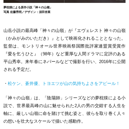
夢枕獏による原作小説「神々の山嶺」
写真 佐藤秀明／デザイン：須田杏菜
山岳小説の最高峰「神々の山嶺」が『エヴェレスト 神々の山嶺
（かみがみのいただき）』として映画化されることとなった。
監督は、モントリオール世界映画祭国際批評家連盟賞受賞作
『愛を乞うひと』（98年）など重厚な人間ドラマに定評のある
平山秀幸。来年春にネパールなどで撮影を行い、2016年に公開
される予定だ。
・
松ケン、蒼井優、トヨエツが山の気持ちよさをアピール！
「神々の山嶺」は、「陰陽師」シリーズなどの夢枕獏による小
説で、世界最高峰の山に魅せられた2人の男の交錯する人生を
軸に、厳しい山嶺に命を賭けて挑む姿と、彼らを取り巻く人々
の想いを壮大なスケールで描いた感動作。