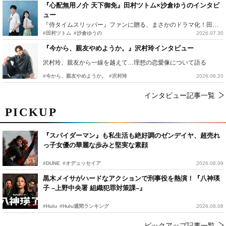
『心配無用ノ介 天下御免』田村ツトム×沙倉ゆうのインタビ
ュー
『侍タイムスリッパー』ファンに贈る、まさかのドラマ化！田村ツトム×沙倉ゆうのが語る『心配無用ノ介』撮影秘話
#田村ツトム
#沙倉ゆうの
2026.07.30
『今から、親友やめようか。』沢村玲インタビュー
沢村玲、親友から一線を越えて…理想の恋愛像について語る
#今から、親友やめようか。
#沢村玲
2026.06.20
インタビュー記事一覧
PICKUP
『スパイダーマン』も私生活も絶好調のゼンデイヤ、超売れ
っ子女優の華麗な歩みと堅実な素顔
#DUNE
#オデュッセイア
2026.08.09
黒木メイサがハードなアクションで刑事役を熱演！『八神瑛
子 –上野中央署 組織犯罪対策課–』
#Hulu
#Hulu週間ランキング
2026.08.08
ピックアップ記事一覧