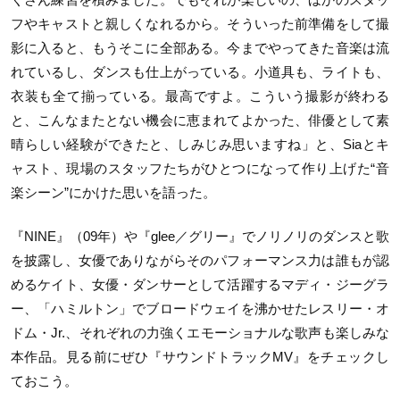
フやキャストと親しくなれるから。そういった前準備をして撮
影に入ると、もうそこに全部ある。今までやってきた音楽は流
れているし、ダンスも仕上がっている。小道具も、ライトも、
衣装も全て揃っている。最高ですよ。こういう撮影が終わる
と、こんなまたとない機会に恵まれてよかった、俳優として素
晴らしい経験ができたと、しみじみ思いますね」と、
Sia
とキ
ャスト、現場のスタッフたちがひとつになって作り上げた
“
音
楽シーン
”
にかけた思いを語った。
『
NINE
』（
09
年）や『
glee／
グリー』でノリノリのダンスと歌
を披露し、女優でありながらそのパフォーマンス力は誰もが認
めるケイト、女優・ダンサーとして活躍するマディ・ジーグラ
ー、「ハミルトン」でブロードウェイを沸かせたレスリー・オ
ドム・
Jr.
、それぞれの力強くエモーショナルな歌声も楽しみな
本作品。見る前にぜひ『
サウンドトラックMV』
をチェックし
ておこう。