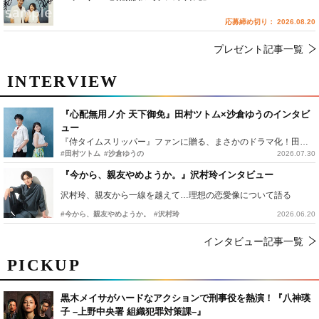
応募締め切り： 2026.08.20
プレゼント記事一覧
INTERVIEW
『心配無用ノ介 天下御免』田村ツトム×沙倉ゆうのインタビ
ュー
『侍タイムスリッパー』ファンに贈る、まさかのドラマ化！田村ツトム×沙倉ゆうのが語る『心配無用ノ介』撮影秘話
#田村ツトム
#沙倉ゆうの
2026.07.30
『今から、親友やめようか。』沢村玲インタビュー
沢村玲、親友から一線を越えて…理想の恋愛像について語る
#今から、親友やめようか。
#沢村玲
2026.06.20
インタビュー記事一覧
PICKUP
黒木メイサがハードなアクションで刑事役を熱演！『八神瑛
子 –上野中央署 組織犯罪対策課–』