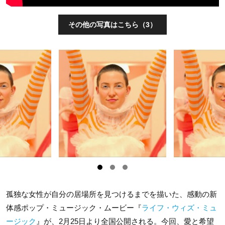
その他の写真はこちら（3）
孤独な女性が自分の居場所を見つけるまでを描いた、感動の新
体感ポップ・ミュージック・ムービー『
ライフ・ウィズ・ミュ
ージック
』が、
2
月
25
日より全国公開
される
。
今回、愛と希望