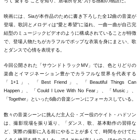
って“愛する
”
ことを知り、居場所を見つける感動の物語だ。
映画には、
Sia
が本作品のために書き下ろした全
12
曲の音楽が
登場。歌詞とメロディは
“
愛と希望
”
に溢れ、一曲一曲が自己完
結型のミュージックビデオのように構成されていることが特徴
で、登場人物たちがカラフルでポップな衣装を身にまとい、歌
とダンスで心情を表現する。
今回公開された「サウンドトラック
MV
」では、色とりどりの
楽曲とイマジネーション豊かでカラフルな世界を代表する
「
1+1
」、「
Best Friend
」、「
Beautiful Things Can
Happen
」、「
Could I Love With No Fear
」、「
Music
」、
「
Together
」といった
6
曲の音楽シーンにフォーカスしている。
数々の音楽シーンに挑んだ主人公・ズー役のケイト・ハドソン
は、撮影現場を振り返り、「ダンス、歌、基本動作の習得な
ど、実際の撮影に入る前にやることが多くて、時間をかけてた
くさん練習を積みました。でもそれが楽しいの、ほかのスタッ