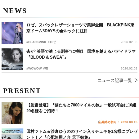
NEWS
ロゼ、ヌバックレザーショーツで美脚全開 BLACKPINK東
京ドーム3DAYSの全ルックに注目
#BLACKPINK
#ロゼ
2026.02.03
杏が“英語で演じる刑事”に挑戦 国境を越えるバディドラマ
『BLOOD & SWEAT』
#WOWOW
#杏
2026.02.02
ニュース記事一覧
PRESENT
【監督登壇】『猫たちと7000マイルの旅』一般試写会に10組
20名様をご招待！
応募締め切り： 2026.08.15
田村ツトム＆沙倉ゆうののサイン入りチェキを1名様にプレゼ
ント！／『心配無用ノ介 天下御免』