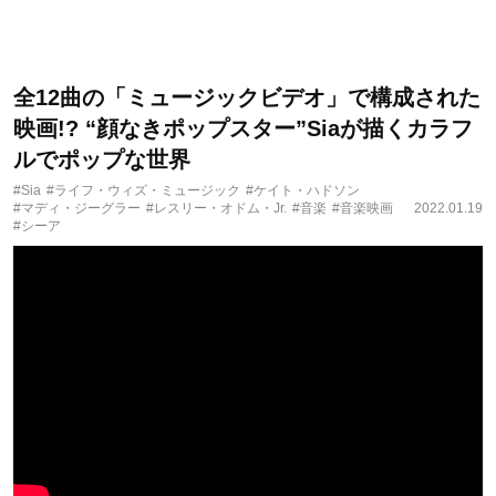
全12曲の「ミュージックビデオ」で構成された
映画!? “顔なきポップスター”Siaが描くカラフ
ルでポップな世界
#Sia
#ライフ・ウィズ・ミュージック
#ケイト・ハドソン
#マディ・ジーグラー
#レスリー・オドム・Jr.
#音楽
#音楽映画
2022.01.19
#シーア