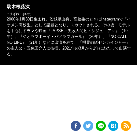
駒木根葵汰
こまぎね・きいた
2000年1月30日生まれ。茨城県出身。高校生のときにInstagramで「イ
ケメン高校生」として話題となり、スカウトされる。その後、モデル
を中心にドラマや映画『LAPSE～失敗人間ヒトシジュニア～』（19
年）、『ジオラマボーイ・パノラマガール』（20年）、『NO CALL
NO LIFE』（21年）などに出演を経て、「機界戦隊ゼンカイジャー」
の主人公・五色田介人に抜擢。2021年の3月から1年にわたって出演す
る。