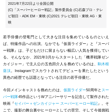
2021年7月22日より全国公開
(C)「スーパーヒーロー戦記」製作委員会 (C)石森プロ・テレ
ビ朝日・ADK EM・東映 (C)2021 テレビ朝日・東映 AG・東
映
若手俳優の登竜門として大きな注目を集めているものといえ
ば、特撮作品への出演。なかでも『仮面ライダー』と『スーパ
ー戦隊』は、子どもだけに留まらない幅広い人気を獲得してい
る。そんななか、2021年3月からスタートした「機界戦隊ゼン
カイジャー」で主人公の五色田介人を務めているのは、
駒木根
葵汰
。Instagramでスカウトされてデビューを果たしたという
異色の経歴でも話題となっている注目の若手俳優だ。
今回メインキャストを務めたのは、
仮面ライダー
50周年と
スー
パー戦隊
45作品というWアニバーサリーを記念して製作された
映画『
セイバー＋ゼンカイジャー スーパーヒーロー戦記
』。そ
こで、撮影の舞台裏やヒーローとしての苦労、そして今後挑戦