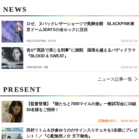
NEWS
ロゼ、ヌバックレザーショーツで美脚全開 BLACKPINK東
京ドーム3DAYSの全ルックに注目
#BLACKPINK
#ロゼ
2026.02.03
杏が“英語で演じる刑事”に挑戦 国境を越えるバディドラマ
『BLOOD & SWEAT』
#WOWOW
#杏
2026.02.02
ニュース記事一覧
PRESENT
【監督登壇】『猫たちと7000マイルの旅』一般試写会に10組
20名様をご招待！
応募締め切り： 2026.08.15
田村ツトム＆沙倉ゆうののサイン入りチェキを1名様にプレゼ
ント！／『心配無用ノ介 天下御免』