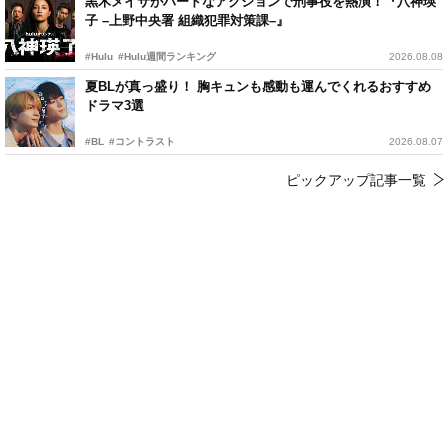
黒木メイサがハードなアクションで刑事役を熱演！『八神瑛
子 –上野中央署 組織犯罪対策課–』
#Hulu
#Hulu週間ランキング
2026.08.08
夏BLが真っ盛り！ 胸キュンも感動も運んでくれるおすすめ
ドラマ3選
#BL
#コントラスト
2026.08.07
ピックアップ記事一覧