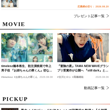
応募締め切り： 2026.08.20
プレゼント記事一覧
MOVIE
timelesz橋本将生、初主演映画で年上
『冒険の夜』TAMA NEW WAVEグラン
男子役 『お姉ちゃんの翠くん』切ない
プリ受賞作が公開へ 『still dark』と同
恋の幕開けを予感
時上映決定
#timelesz
#お姉ちゃんの翠くん
2026.08.08
#古川ヒロシ
#髙橋雄祐
2026.08.06
動画記事一覧
PICKUP