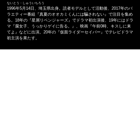
ないとう・しゅういちろう
1996年5月14日、埼玉県出身。読者モデルとして活動後、2017年のバ
ラエティー番組『真夏のオオカミくんには騙されない』で注目を集め
る。18年の『星屑リベンジャーズ』でドラマ初出演後、19年にはドラ
マ『腐女子、うっかりゲイに告る。』、映画『午前0時、キスしに来
てよ』などに出演。20年の『仮面ライダーセイバー』でテレビドラマ
初主演を果たす。