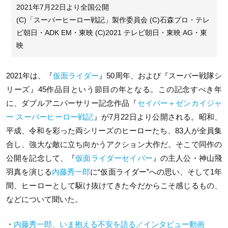
2021年7月22日より全国公開
(C)「スーパーヒーロー戦記」製作委員会 (C)石森プロ・テレ
ビ朝日・ADK EM・東映 (C)2021 テレビ朝日・東映 AG・東
映
2021年は、『
仮面ライダー
』50周年、および『スーパー戦隊シ
リーズ』45作品目という節目の年となる。この記念すべき年
に、ダブルアニバーサリー記念作品『
セイバー＋ゼンカイジャ
ー スーパーヒーロー戦記
』が7月22日より公開される。昭和、
平成、令和を彩った両シリーズのヒーローたち、83人が全員集
合し、強大な敵に立ち向かうアクション大作だ。そこで同作の
公開を記念して、『
仮面ライダーセイバー
』の主人公・神山飛
羽真を演じる
内藤秀一郎
に“仮面ライダー”への思い、そして1年
間、ヒーローとして駆け抜けてきた今だからこそ感じるもの、
などについて聞いた。
・
内藤秀一郎、いま抱える不安を語る／インタビュー動画