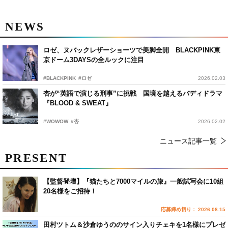
NEWS
ロゼ、ヌバックレザーショーツで美脚全開 BLACKPINK東
京ドーム3DAYSの全ルックに注目
#BLACKPINK
#ロゼ
2026.02.03
杏が“英語で演じる刑事”に挑戦 国境を越えるバディドラマ
『BLOOD & SWEAT』
#WOWOW
#杏
2026.02.02
ニュース記事一覧
PRESENT
【監督登壇】『猫たちと7000マイルの旅』一般試写会に10組
20名様をご招待！
応募締め切り： 2026.08.15
田村ツトム＆沙倉ゆうののサイン入りチェキを1名様にプレゼ