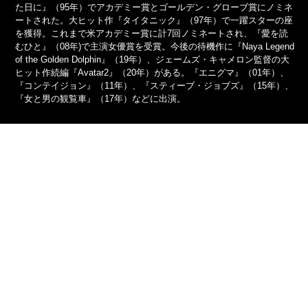
た日に』（95年）でアカデミー賞とゴールデン・グローブ賞にノミネ
ートされた。大ヒット作『タイタニック』（97年）で一躍スターの座
を獲得。これまで米アカデミー賞に計7回ノミネートされ、『愛を読
むひと』（08年)で主演女優賞を受賞。今後の待機作に『Naya Legend
of the Golden Dolphin』（19年）、ジェームズ・キャメロン監督の大
ヒット作続編『Avatar2』（20年）がある。『エニグマ』（01年）、
『コンテイジョン』（11年）、『スティーブ・ジョブズ』（15年）、
『女と男の観覧車』（17年）などに出演。