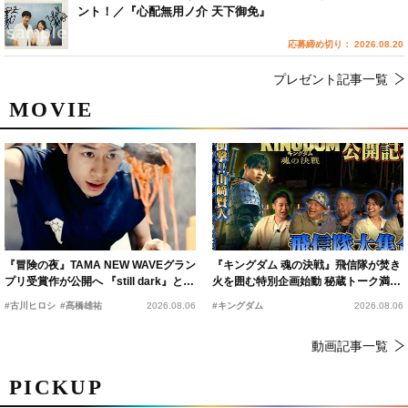
ント！／『心配無用ノ介 天下御免』
応募締め切り： 2026.08.20
プレゼント記事一覧
MOVIE
『冒険の夜』TAMA NEW WAVEグラン
『キングダム 魂の決戦』飛信隊が焚き
プリ受賞作が公開へ 『still dark』と同
火を囲む特別企画始動 秘蔵トーク満載
時上映決定
の“キングダムキャンプ”開催
#古川ヒロシ
#髙橋雄祐
2026.08.06
#キングダム
2026.08.06
動画記事一覧
PICKUP