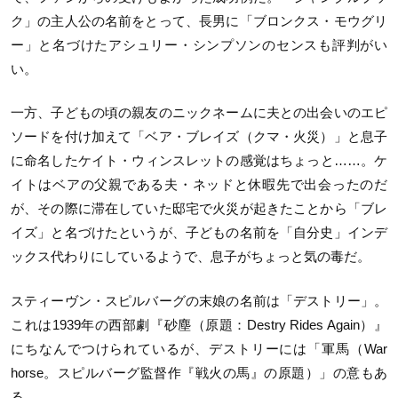
ク」の主人公の名前をとって、長男に「ブロンクス・モウグリ
ー」と名づけたアシュリー・シンプソンのセンスも評判がい
い。
一方、子どもの頃の親友のニックネームに夫との出会いのエピ
ソードを付け加えて「ベア・ブレイズ（クマ・火災）」と息子
に命名したケイト・ウィンスレットの感覚はちょっと……。ケ
イトはベアの父親である夫・ネッドと休暇先で出会ったのだ
が、その際に滞在していた邸宅で火災が起きたことから「ブレ
イズ」と名づけたというが、子どもの名前を「自分史」インデ
ックス代わりにしているようで、息子がちょっと気の毒だ。
スティーヴン・スピルバーグの末娘の名前は「デストリー」。
これは1939年の西部劇『砂塵（原題：Destry Rides Again）』
にちなんでつけられているが、デストリーには「軍馬（War
horse。スピルバーグ監督作『戦火の馬』の原題）」の意もあ
る。