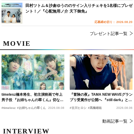
田村ツトム＆沙倉ゆうののサイン入りチェキを1名様にプレゼ
ント！／『心配無用ノ介 天下御免』
応募締め切り： 2026.08.20
プレゼント記事一覧
MOVIE
timelesz橋本将生、初主演映画で年上
『冒険の夜』TAMA NEW WAVEグラン
男子役 『お姉ちゃんの翠くん』切ない
プリ受賞作が公開へ 『still dark』と同
恋の幕開けを予感
時上映決定
#timelesz
#お姉ちゃんの翠くん
2026.08.08
#古川ヒロシ
#髙橋雄祐
2026.08.06
動画記事一覧
INTERVIEW