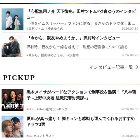
『心配無用ノ介 天下御免』田村ツトム×沙倉ゆうのインタビ
ュー
『侍タイムスリッパー』ファンに贈る、まさかのドラマ化！田村ツトム×沙倉ゆうのが語る『心配無用ノ介』撮影秘話
#田村ツトム
#沙倉ゆうの
2026.07.30
『今から、親友やめようか。』沢村玲インタビュー
沢村玲、親友から一線を越えて…理想の恋愛像について語る
#今から、親友やめようか。
#沢村玲
2026.06.20
インタビュー記事一覧
PICKUP
黒木メイサがハードなアクションで刑事役を熱演！『八神瑛
子 –上野中央署 組織犯罪対策課–』
#Hulu
#Hulu週間ランキング
2026.08.08
夏BLが真っ盛り！ 胸キュンも感動も運んでくれるおすすめ
ドラマ3選
#BL
#コントラスト
2026.08.07