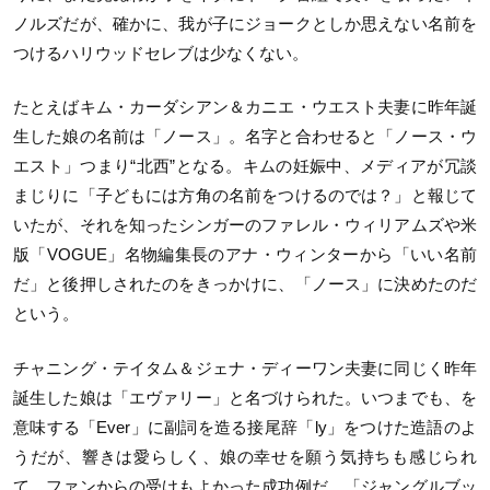
ノルズだが、確かに、我が子にジョークとしか思えない名前を
つけるハリウッドセレブは少なくない。
たとえばキム・カーダシアン＆カニエ・ウエスト夫妻に昨年誕
生した娘の名前は「ノース」。名字と合わせると「ノース・ウ
エスト」つまり“北西”となる。キムの妊娠中、メディアが冗談
まじりに「子どもには方角の名前をつけるのでは？」と報じて
いたが、それを知ったシンガーのファレル・ウィリアムズや米
版「VOGUE」名物編集長のアナ・ウィンターから「いい名前
だ」と後押しされたのをきっかけに、「ノース」に決めたのだ
という。
チャニング・テイタム＆ジェナ・ディーワン夫妻に同じく昨年
誕生した娘は「エヴァリー」と名づけられた。いつまでも、を
意味する「Ever」に副詞を造る接尾辞「ly」をつけた造語のよ
うだが、響きは愛らしく、娘の幸せを願う気持ちも感じられ
て、ファンからの受けもよかった成功例だ。「ジャングルブッ