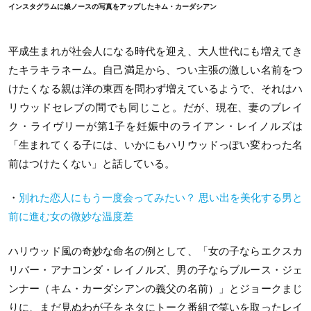
インスタグラムに娘ノースの写真をアップしたキム・カーダシアン
平成生まれが社会人になる時代を迎え、大人世代にも増えてき
たキラキラネーム。自己満足から、つい主張の激しい名前をつ
けたくなる親は洋の東西を問わず増えているようで、それはハ
リウッドセレブの間でも同じこと。だが、現在、妻のブレイ
ク・ライヴリーが第1子を妊娠中のライアン・レイノルズは
「生まれてくる子には、いかにもハリウッドっぽい変わった名
前はつけたくない」と話している。
・
別れた恋人にもう一度会ってみたい？ 思い出を美化する男と
前に進む女の微妙な温度差
ハリウッド風の奇妙な命名の例として、「女の子ならエクスカ
リバー・アナコンダ・レイノルズ、男の子ならブルース・ジェ
ンナー（キム・カーダシアンの義父の名前）」とジョークまじ
りに、まだ見ぬわが子をネタにトーク番組で笑いを取ったレイ