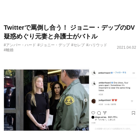
Twitterで罵倒し合う！ ジョニー・デップのDV
疑惑めぐり元妻と弁護士がバトル
#アンバー・ハード
#ジョニー・デップ
#セレブ
#ハリウッド
2021.04.02
#離婚