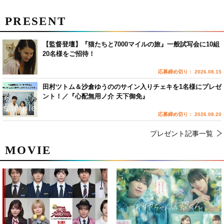
PRESENT
【監督登壇】『猫たちと7000マイルの旅』一般試写会に10組
20名様をご招待！
応募締め切り： 2026.08.15
田村ツトム＆沙倉ゆうののサイン入りチェキを1名様にプレゼ
ント！／『心配無用ノ介 天下御免』
応募締め切り： 2026.08.20
プレゼント記事一覧
MOVIE