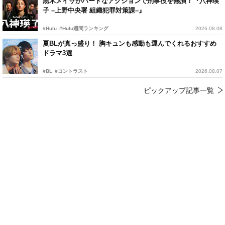
黒木メイサがハードなアクションで刑事役を熱演！『八神瑛
子 –上野中央署 組織犯罪対策課–』
#Hulu
#Hulu週間ランキング
2026.08.08
夏BLが真っ盛り！ 胸キュンも感動も運んでくれるおすすめ
ドラマ3選
#BL
#コントラスト
2026.08.07
ピックアップ記事一覧