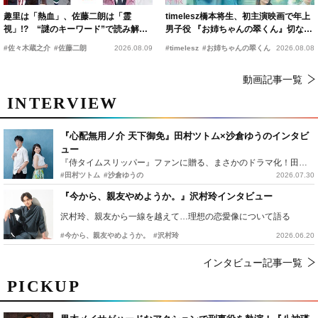
趣里は「熱血」、佐藤二朗は「霊
timelesz橋本将生、初主演映画で年上
視」!? “謎のキーワード”で読み解く
男子役 『お姉ちゃんの翠くん』切ない
『踊る大捜査線 N.E.W.』新メンバー
恋の幕開けを予感
#佐々木蔵之介
#佐藤二朗
2026.08.09
#timelesz
#お姉ちゃんの翠くん
2026.08.08
動画記事一覧
INTERVIEW
『心配無用ノ介 天下御免』田村ツトム×沙倉ゆうのインタビ
ュー
『侍タイムスリッパー』ファンに贈る、まさかのドラマ化！田村ツトム×沙倉ゆうのが語る『心配無用ノ介』撮影秘話
#田村ツトム
#沙倉ゆうの
2026.07.30
『今から、親友やめようか。』沢村玲インタビュー
沢村玲、親友から一線を越えて…理想の恋愛像について語る
#今から、親友やめようか。
#沢村玲
2026.06.20
インタビュー記事一覧
PICKUP