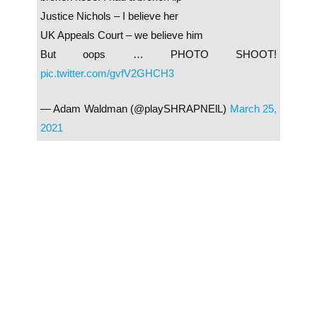
Justice Nichols – I believe her
UK Appeals Court – we believe him
But oops … PHOTO SHOOT!
pic.twitter.com/gvfV2GHCH3
— Adam Waldman (@playSHRAPNElL)
March 25,
2021