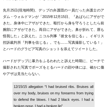
先月25日(現地時間)、デップの弁護団の一員だった弁護士のア
ダム・ウォルドマンが「2015年12月15日、『あばらにアザがで
きた。身体中にアザができた、殴打から身を守ろうとしたら前
腕部にアザができた。両目にアザができた。鼻が折れて、唇も
怪我した』と訴えた。ニコル判事『彼女を信じる』。イギリス
控訴裁判所『判事を信じる』。でも……写真撮影している！」
とハードのグラビア写真のショットを添えてツイートした。
ハードがデップに暴力をふるわれたと訴えた時期に、ビーチで
撮影された写真でポーズをとるハードの顔や体には、確かに傷
やアザは見当たらない。
12/15/15 allegation “I had bruised ribs. Bruises all
over my body, bruises on my forearms from trying
to defend the blows. I had 2 black eyes. I had a
broken nose. I had a broken lip”