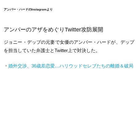
アンバー・ハードのInstagramより
アンバーのアザをめぐりTwitter攻防展開
ジョニー・デップの元妻で女優のアンバー・ハードが、デップ
を担当していた弁護士とTwitter上で対決した。
・
婚外交渉、36歳差恋愛…ハリウッドセレブたちの離婚＆破局