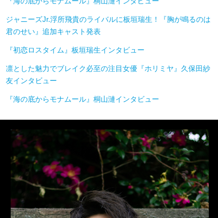
『海の底からモナムール』桐山漣インタビュー
ジャニーズJr.浮所飛貴のライバルに板垣瑞生！『胸が鳴るのは
君のせい』追加キャスト発表
『初恋ロスタイム』板垣瑞生インタビュー
凛とした魅力でブレイク必至の注目女優『ホリミヤ』久保田紗
友インタビュー
『海の底からモナムール』桐山漣インタビュー