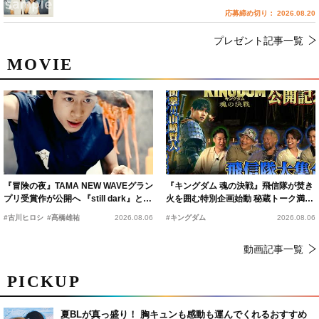
応募締め切り： 2026.08.20
プレゼント記事一覧
MOVIE
『冒険の夜』TAMA NEW WAVEグラン
『キングダム 魂の決戦』飛信隊が焚き
プリ受賞作が公開へ 『still dark』と同
火を囲む特別企画始動 秘蔵トーク満載
時上映決定
の“キングダムキャンプ”開催
#古川ヒロシ
#髙橋雄祐
2026.08.06
#キングダム
2026.08.06
動画記事一覧
PICKUP
夏BLが真っ盛り！ 胸キュンも感動も運んでくれるおすすめ