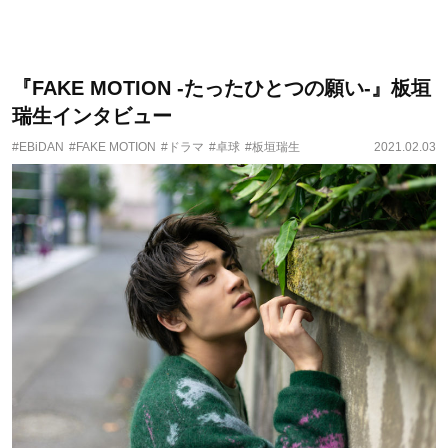
『FAKE MOTION -たったひとつの願い-』板垣
瑞生インタビュー
#EBiDAN
#FAKE MOTION
#ドラマ
#卓球
#板垣瑞生
2021.02.03