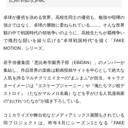
(C)NTV/SD (C)FMC
卓球が優劣を決める世界。高校生同士の優劣も、勉強や喧嘩の
強さではなく、卓球の勝敗に委ねられている……。そんな世界
観の中で戦国時代の領地争いのように、高校生たちが覇権争い
で熾烈な闘いを繰り広げる“卓球戦国時代”を描く「FAKE
MOTION」シリーズ。
若手俳優集団「恵比寿学園男子部（EBiDAN）」のメンバーが
集結し、作品世界の楽曲は動画投稿サイトを中心として絶大な
人気を誇るマルチクリエイターの“まふまふ”が担当。キャラク
ターイメージは『エスケープジャーニー』や『俺たちマジ校デ
ストロイ』（たなかマルメロ名義）などを手がける人気漫画家
の“おげれつたなか”が描き下ろしている。
コミカライズや舞台化などメディアミックス展開もされている
同プロジェクトは、昨年4月にシーズン1となる『FAKE