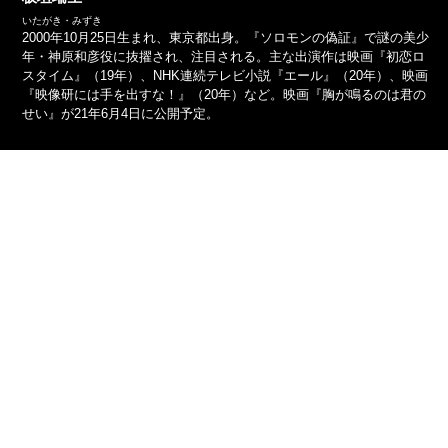
いたがき・みずき
2000年10月25日生まれ、東京都出身。『ソロモンの偽証』で謎の美少
年・神原和彦役に抜擢され、注目される。主な出演作は映画『初恋ロ
スタイム』（19年）、NHK連続テレビ小説『エール』（20年）、映画
『映像研には手を出すな！』（20年）など。映画『胸が鳴るのは君の
せい』が21年6月4日に公開予定。