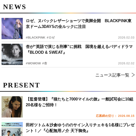
NEWS
ロゼ、ヌバックレザーショーツで美脚全開 BLACKPINK東
京ドーム3DAYSの全ルックに注目
#BLACKPINK
#ロゼ
2026.02.03
杏が“英語で演じる刑事”に挑戦 国境を越えるバディドラマ
『BLOOD & SWEAT』
#WOWOW
#杏
2026.02.02
ニュース記事一覧
PRESENT
【監督登壇】『猫たちと7000マイルの旅』一般試写会に10組
20名様をご招待！
応募締め切り： 2026.08.15
田村ツトム＆沙倉ゆうののサイン入りチェキを1名様にプレゼ
ント！／『心配無用ノ介 天下御免』