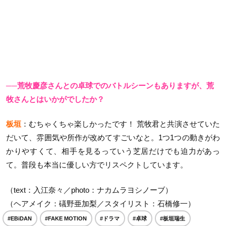
──荒牧慶彦さんとの卓球でのバトルシーンもありますが、荒
牧さんとはいかがでしたか？
板垣
：むちゃくちゃ楽しかったです！ 荒牧君と共演させていた
だいて、雰囲気や所作が改めてすごいなと。1つ1つの動きがわ
かりやすくて、相手を見るっていう芝居だけでも迫力があっ
て。普段も本当に優しい方でリスペクトしています。
（text：入江奈々／photo：ナカムラヨシノーブ）
（ヘアメイク：
礒野亜加梨／スタイリスト：石橋修一）
#EBiDAN
#FAKE MOTION
#ドラマ
#卓球
#板垣瑞生