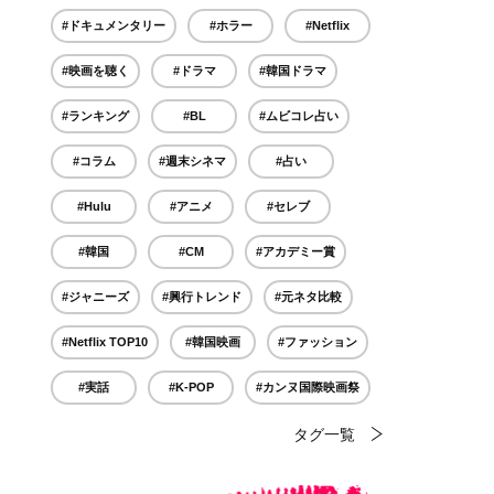
#ドキュメンタリー
#ホラー
#Netflix
#映画を聴く
#ドラマ
#韓国ドラマ
#ランキング
#BL
#ムビコレ占い
#コラム
#週末シネマ
#占い
#Hulu
#アニメ
#セレブ
#韓国
#CM
#アカデミー賞
#ジャニーズ
#興行トレンド
#元ネタ比較
#Netflix TOP10
#韓国映画
#ファッション
#実話
#K-POP
#カンヌ国際映画祭
タグ一覧