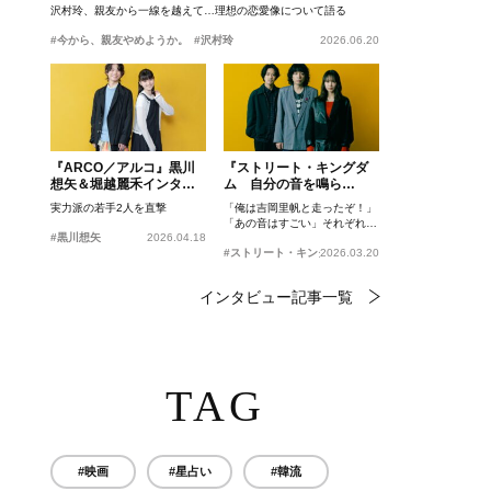
沢村玲、親友から一線を越えて…理想の恋愛像について語る
#今から、親友やめようか。
#沢村玲
2026.06.20
『ARCO／アルコ』黒川
『ストリート・キングダ
想矢＆堀越麗禾インタビ
ム 自分の音を鳴ら
ュー
せ。』峯田和伸、若葉竜
実力派の若手2人を直撃
「俺は吉岡里帆と走ったぞ！」
也、吉岡里帆インタビュ
「あの音はすごい」それぞれの
ー
#黒川想矢
2026.04.18
忘れがたいシーンとは？
#ストリート・キングダム 自分の音を鳴らせ。
2026.03.20
インタビュー記事一覧
TAG
#映画
#星占い
#韓流