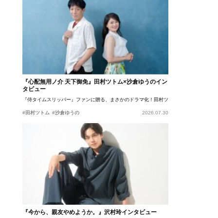
『心配無用ノ介 天下御免』田村ツトム×沙倉ゆうのイン
タビュー
『侍タイムスリッパー』ファンに贈る、まさかのドラマ化！田村ツトム×沙倉ゆうのが語
#田村ツトム
#沙倉ゆうの
2026.07.30
『今から、親友やめようか。』沢村玲インタビュー