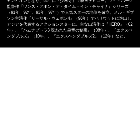
ャンピオンとなり、82年に『少林寺』で映画デビュー。ツイ・ハーク
監督作『ワンス・アポン・ア・タイム・イン・チャイナ』シリーズ
（91年、92年、93年、97年）で人気スターの地位を確立。メル・ギブ
ソン主演作『リーサル・ウェポン4』（98年）でハリウッドに進出し
アジアを代表するアクションスターに。主な出演作は『HERO』（02
年）、『ハムナプトラ3 呪われた皇帝の秘宝』（08年）、『エクスペ
ンダブルズ』（10年）、『エクスペンダブルズ2』（12年）など。