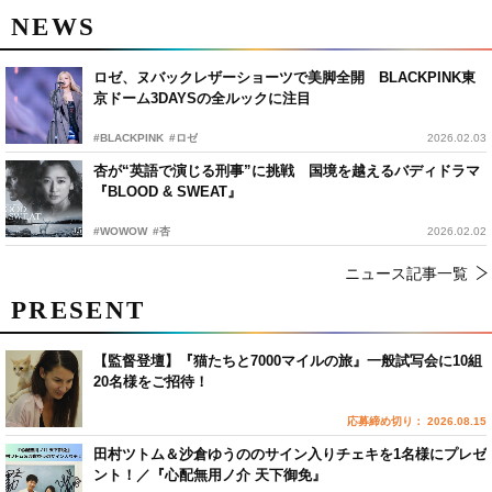
NEWS
ロゼ、ヌバックレザーショーツで美脚全開 BLACKPINK東
京ドーム3DAYSの全ルックに注目
#BLACKPINK
#ロゼ
2026.02.03
杏が“英語で演じる刑事”に挑戦 国境を越えるバディドラマ
『BLOOD & SWEAT』
#WOWOW
#杏
2026.02.02
ニュース記事一覧
PRESENT
【監督登壇】『猫たちと7000マイルの旅』一般試写会に10組
20名様をご招待！
応募締め切り： 2026.08.15
田村ツトム＆沙倉ゆうののサイン入りチェキを1名様にプレゼ
ント！／『心配無用ノ介 天下御免』