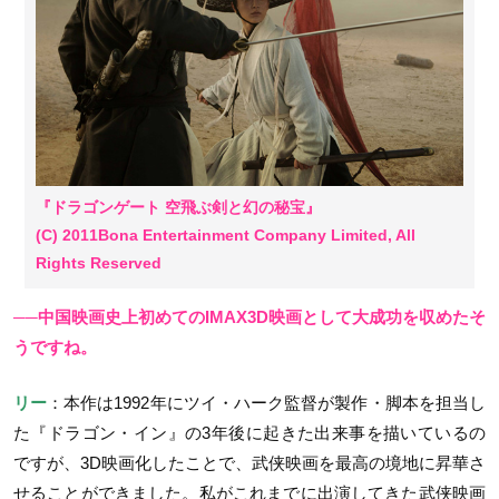
『ドラゴンゲート 空飛ぶ剣と幻の秘宝』
(C) 2011Bona Entertainment Company Limited, All
Rights Reserved
──中国映画史上初めてのIMAX3D映画として大成功を収めたそ
うですね。
リー
：本作は1992年にツイ・ハーク監督が製作・脚本を担当し
た『ドラゴン・イン』の3年後に起きた出来事を描いているの
ですが、3D映画化したことで、武侠映画を最高の境地に昇華さ
せることができました。私がこれまでに出演してきた武侠映画