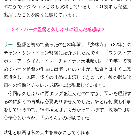
のなかでアクションは最も突出しているし、CG効果も完璧。
出演したことを誇りに感じています。
──ツイ・ハーク監督と久しぶりに組んだ感想は？
リー
：監督と初めて会ったのは30年前。『少林寺』（82年）の
チャン・シン・イェン監督に紹介されたんです。『ワンス・ア
ポン・ア・タイム・イン・チャイナ／天地黎明』（91年）で初
めてハーク監督の作品に出演したのですが、監督とはすぐに意
気投合し、以降、多くの作品に出演してきました。彼の武侠映
画への情熱とチャレンジ精神には敬服しています。
今回は久しぶりに再タッグを組んだのですが、互いを理解す
るのに多くの言葉は必要ありませんでした。彼とは何度も仕事
をしているので、彼の考えはよく分かっています。現場では以
心伝心というか、「あうん」の呼吸ですね。
武術と映画は私の人生を豊かにしてくれる