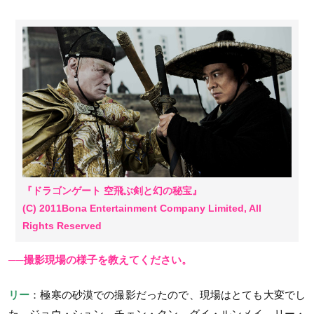
『ドラゴンゲート 空飛ぶ剣と幻の秘宝』
(C) 2011Bona Entertainment Company Limited, All
Rights Reserved
──撮影現場の様子を教えてください。
リー
：極寒の砂漠での撮影だったので、現場はとても大変でし
た。ジョウ・シュン、チェン・クン、グイ・ルンメイ、リー・