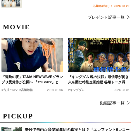
応募締め切り： 2026.08.20
プレゼント記事一覧
MOVIE
『冒険の夜』TAMA NEW WAVEグラン
『キングダム 魂の決戦』飛信隊が焚き
プリ受賞作が公開へ 『still dark』と同
火を囲む特別企画始動 秘蔵トーク満載
時上映決定
の“キングダムキャンプ”開催
#古川ヒロシ
#髙橋雄祐
2026.08.06
#キングダム
2026.08.06
動画記事一覧
PICKUP
奇妙で自由な音楽家集団の真実とは？『エレファント6レコー