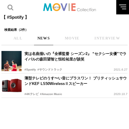
【 #Spotify 】
検索結果（2件）
ALL
NEWS
MOVIE
INTERVIEW
実は名曲揃いの『全裸監督 シーズン2』 “セクシー女優”でラ
イバルの森田望智と恒松祐里が談笑
#Spotify
#サウンドトラック
2021.6.27
薄型テレビのうす〜い音にプラスワン！ ブリティッシュサウ
ンドKEF LS50WirelessⅡスピーカー
#4Kテレビ
#Amazon Music
2020.10.7