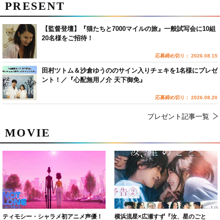
PRESENT
【監督登壇】『猫たちと7000マイルの旅』一般試写会に10組
20名様をご招待！
応募締め切り： 2026.08.15
田村ツトム＆沙倉ゆうののサイン入りチェキを1名様にプレゼ
ント！／『心配無用ノ介 天下御免』
応募締め切り： 2026.08.20
プレゼント記事一覧
MOVIE
ティモシー・シャラメ初アニメ声優！
横浜流星×広瀬すず『汝、星のごと