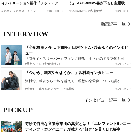
イルミネーション新作『ノット・アロ
く』 RADWIMPS書き下ろし主題歌が
ーン』2027年公開決定
15年の愛を切なく彩る
#アニメ
#アニメーション
2026.08.06
#RADWIMPS
#広瀬すず
2026.08.05
動画記事一覧
INTERVIEW
『心配無用ノ介 天下御免』田村ツトム×沙倉ゆうのインタビ
ュー
『侍タイムスリッパー』ファンに贈る、まさかのドラマ化！田村ツトム×沙倉ゆうのが語る『心配無用ノ介』撮影秘話
#田村ツトム
#沙倉ゆうの
2026.07.30
『今から、親友やめようか。』沢村玲インタビュー
沢村玲、親友から一線を越えて…理想の恋愛像について語る
#今から、親友やめようか。
#沢村玲
2026.06.20
インタビュー記事一覧
PICKUP
奇妙で自由な音楽家集団の真実とは？『エレファント6レコー
ディング・カンパニー』が教える“好き”を貫くDIY精神