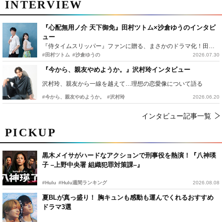
INTERVIEW
『心配無用ノ介 天下御免』田村ツトム×沙倉ゆうのインタビ
ュー
『侍タイムスリッパー』ファンに贈る、まさかのドラマ化！田村ツトム×沙倉ゆうのが語る『心配無用ノ介』撮影秘話
#田村ツトム
#沙倉ゆうの
2026.07.30
『今から、親友やめようか。』沢村玲インタビュー
沢村玲、親友から一線を越えて…理想の恋愛像について語る
#今から、親友やめようか。
#沢村玲
2026.06.20
インタビュー記事一覧
PICKUP
黒木メイサがハードなアクションで刑事役を熱演！『八神瑛
子 –上野中央署 組織犯罪対策課–』
#Hulu
#Hulu週間ランキング
2026.08.08
夏BLが真っ盛り！ 胸キュンも感動も運んでくれるおすすめ
ドラマ3選