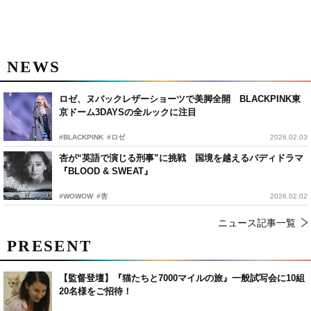
NEWS
ロゼ、ヌバックレザーショーツで美脚全開 BLACKPINK東
京ドーム3DAYSの全ルックに注目
#BLACKPINK
#ロゼ
2026.02.03
杏が“英語で演じる刑事”に挑戦 国境を越えるバディドラマ
『BLOOD & SWEAT』
#WOWOW
#杏
2026.02.02
ニュース記事一覧
PRESENT
【監督登壇】『猫たちと7000マイルの旅』一般試写会に10組
20名様をご招待！