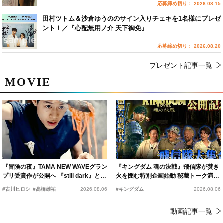
応募締め切り： 2026.08.15
田村ツトム＆沙倉ゆうののサイン入りチェキを1名様にプレゼ
ント！／『心配無用ノ介 天下御免』
応募締め切り： 2026.08.20
プレゼント記事一覧
MOVIE
『冒険の夜』TAMA NEW WAVEグラン
『キングダム 魂の決戦』飛信隊が焚き
プリ受賞作が公開へ 『still dark』と同
火を囲む特別企画始動 秘蔵トーク満載
時上映決定
の“キングダムキャンプ”開催
#古川ヒロシ
#髙橋雄祐
2026.08.06
#キングダム
2026.08.06
動画記事一覧