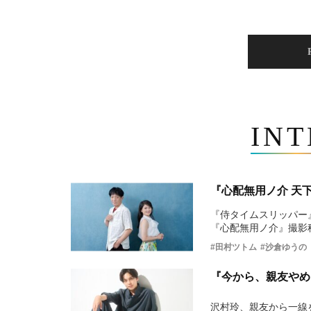
IN
『心配無用ノ介 天
『侍タイムスリッパー
『心配無用ノ介』撮影
#田村ツトム
#沙倉ゆうの
『今から、親友やめ
沢村玲、親友から一線