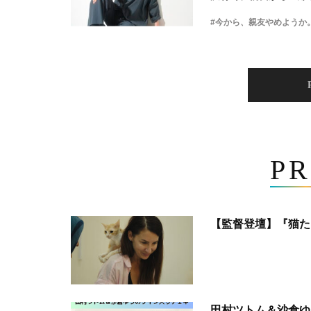
#今から、親友やめようか
PR
【監督登壇】『猫た
田村ツトム＆沙倉ゆ