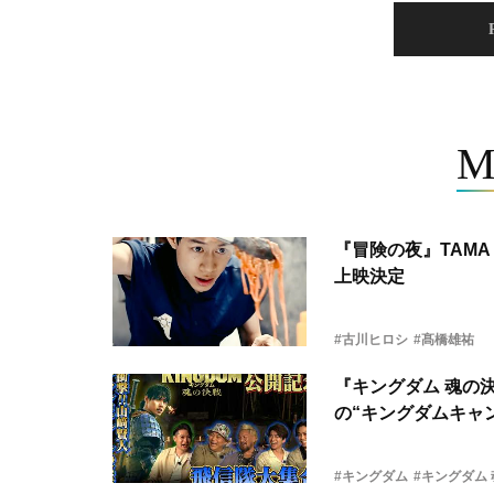
M
『冒険の夜』TAMA 
上映決定
#古川ヒロシ
#髙橋雄祐
『キングダム 魂の
の“キングダムキャ
#キングダム
#キングダム