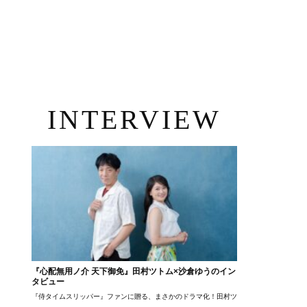
INTERVIEW
『心配無用ノ介 天下御免』田村ツトム×沙倉ゆうのイン
タビュー
『侍タイムスリッパー』ファンに贈る、まさかのドラマ化！田村ツトム×沙倉ゆうのが語