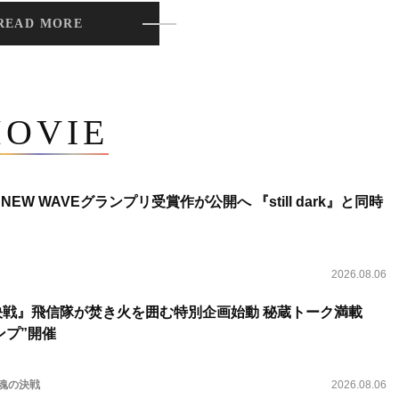
READ MORE
OVIE
NEW WAVEグランプリ受賞作が公開へ 『still dark』と同時
2026.08.06
決戦』飛信隊が焚き火を囲む特別企画始動 秘蔵トーク満載
ンプ”開催
 魂の決戦
2026.08.06