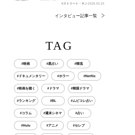
#ストリート・キングダム 自分の音を鳴らせ。
2026.03.20
インタビュー記事一覧
TAG
#映画
#星占い
#韓流
#ドキュメンタリー
#ホラー
#Netflix
#映画を聴く
#ドラマ
#韓国ドラマ
#ランキング
#BL
#ムビコレ占い
#コラム
#週末シネマ
#占い
#Hulu
#アニメ
#セレブ