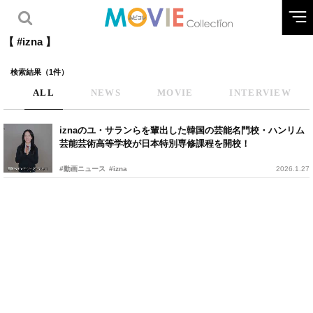
【 #izna 】
検索結果（1件）
ALL
NEWS
MOVIE
INTERVIEW
iznaのユ・サランらを輩出した韓国の芸能名門校・ハンリム
芸能芸術高等学校が日本特別専修課程を開校！
#動画ニュース
#izna
2026.1.27