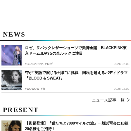
NEWS
ロゼ、ヌバックレザーショーツで美脚全開 BLACKPINK東
京ドーム3DAYSの全ルックに注目
#BLACKPINK
#ロゼ
2026.02.03
杏が“英語で演じる刑事”に挑戦 国境を越えるバディドラマ
『BLOOD & SWEAT』
#WOWOW
#杏
2026.02.02
ニュース記事一覧
PRESENT
【監督登壇】『猫たちと7000マイルの旅』一般試写会に10組
20名様をご招待！