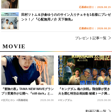
応募締め切り： 2026.08.15
田村ツトム＆沙倉ゆうののサイン入りチェキを1名様にプレゼ
ント！／『心配無用ノ介 天下御免』
応募締め切り： 2026.08.20
プレゼント記事一覧
MOVIE
『冒険の夜』TAMA NEW WAVEグラン
『キングダム 魂の決戦』飛信隊が焚き
プリ受賞作が公開へ 『still dark』と同
火を囲む特別企画始動 秘蔵トーク満載
時上映決定
の“キングダムキャンプ”開催
#古川ヒロシ
#髙橋雄祐
2026.08.06
#キングダム
2026.08.06
動画記事一覧