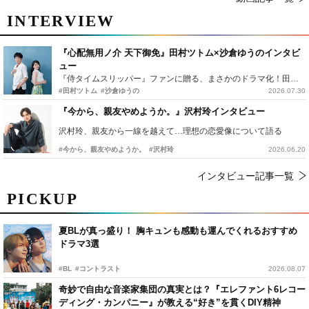
INTERVIEW
『心配無用ノ介 天下御免』田村ツトム×沙倉ゆうのインタビ
ュー
『侍タイムスリッパー』ファンに贈る、まさかのドラマ化！田村ツトム×沙倉ゆうのが語る『心配無用ノ介』撮影秘話
#田村ツトム
#沙倉ゆうの
2026.07.30
『今から、親友やめようか。』沢村玲インタビュー
沢村玲、親友から一線を越えて…理想の恋愛像について語る
#今から、親友やめようか。
#沢村玲
2026.06.20
インタビュー記事一覧
PICKUP
夏BLが真っ盛り！ 胸キュンも感動も運んでくれるおすすめ
ドラマ3選
#BL
#コントラスト
2026.08.07
奇妙で自由な音楽家集団の真実とは？『エレファント6レコー
ディング・カンパニー』が教える“好き”を貫くDIY精神