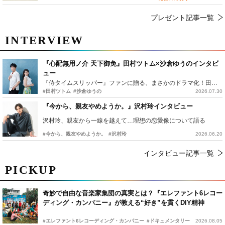
プレゼント記事一覧
INTERVIEW
『心配無用ノ介 天下御免』田村ツトム×沙倉ゆうのインタビ
ュー
『侍タイムスリッパー』ファンに贈る、まさかのドラマ化！田村ツトム×沙倉ゆうのが語る『心配無用ノ介』撮影秘話
#田村ツトム
#沙倉ゆうの
2026.07.30
『今から、親友やめようか。』沢村玲インタビュー
沢村玲、親友から一線を越えて…理想の恋愛像について語る
#今から、親友やめようか。
#沢村玲
2026.06.20
インタビュー記事一覧
PICKUP
奇妙で自由な音楽家集団の真実とは？『エレファント6レコー
ディング・カンパニー』が教える“好き”を貫くDIY精神
#エレファント6レコーディング・カンパニー
#ドキュメンタリー
2026.08.05