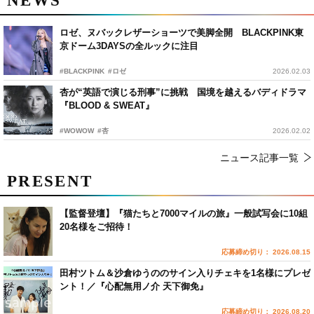
NEWS
ロゼ、ヌバックレザーショーツで美脚全開 BLACKPINK東
京ドーム3DAYSの全ルックに注目
#BLACKPINK
#ロゼ
2026.02.03
杏が“英語で演じる刑事”に挑戦 国境を越えるバディドラマ
『BLOOD & SWEAT』
#WOWOW
#杏
2026.02.02
ニュース記事一覧
PRESENT
【監督登壇】『猫たちと7000マイルの旅』一般試写会に10組
20名様をご招待！
応募締め切り： 2026.08.15
田村ツトム＆沙倉ゆうののサイン入りチェキを1名様にプレゼ
ント！／『心配無用ノ介 天下御免』
応募締め切り： 2026.08.20