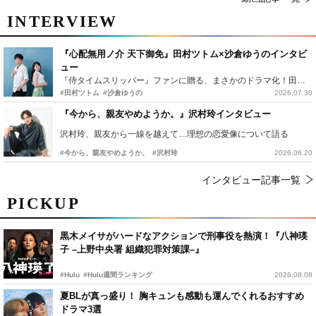
INTERVIEW
『心配無用ノ介 天下御免』田村ツトム×沙倉ゆうのインタビ
ュー
『侍タイムスリッパー』ファンに贈る、まさかのドラマ化！田村ツトム×沙倉ゆうのが語る『心配無用ノ介』撮影秘話
#田村ツトム
#沙倉ゆうの
2026.07.30
『今から、親友やめようか。』沢村玲インタビュー
沢村玲、親友から一線を越えて…理想の恋愛像について語る
#今から、親友やめようか。
#沢村玲
2026.06.20
インタビュー記事一覧
PICKUP
黒木メイサがハードなアクションで刑事役を熱演！『八神瑛
子 –上野中央署 組織犯罪対策課–』
#Hulu
#Hulu週間ランキング
2026.08.08
夏BLが真っ盛り！ 胸キュンも感動も運んでくれるおすすめ
ドラマ3選