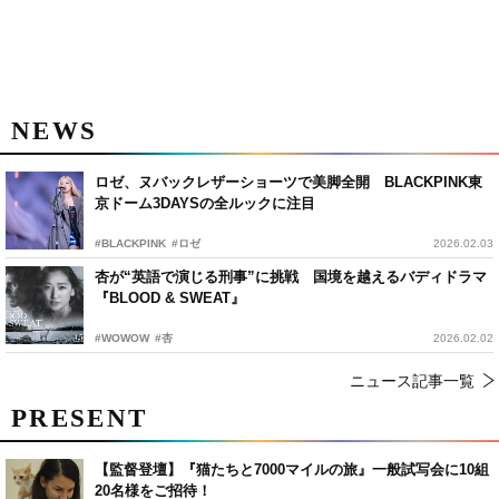
NEWS
ロゼ、ヌバックレザーショーツで美脚全開 BLACKPINK東
京ドーム3DAYSの全ルックに注目
#BLACKPINK
#ロゼ
2026.02.03
杏が“英語で演じる刑事”に挑戦 国境を越えるバディドラマ
『BLOOD & SWEAT』
#WOWOW
#杏
2026.02.02
ニュース記事一覧
PRESENT
【監督登壇】『猫たちと7000マイルの旅』一般試写会に10組
20名様をご招待！