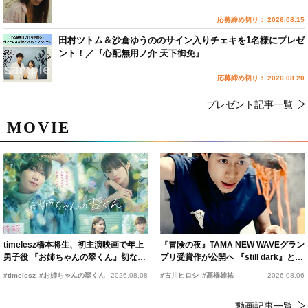
応募締め切り： 2026.08.15
田村ツトム＆沙倉ゆうののサイン入りチェキを1名様にプレゼ
ント！／『心配無用ノ介 天下御免』
応募締め切り： 2026.08.20
プレゼント記事一覧
MOVIE
timelesz橋本将生、初主演映画で年上
『冒険の夜』TAMA NEW WAVEグラン
男子役 『お姉ちゃんの翠くん』切ない
プリ受賞作が公開へ 『still dark』と同
恋の幕開けを予感
時上映決定
#timelesz
#お姉ちゃんの翠くん
2026.08.08
#古川ヒロシ
#髙橋雄祐
2026.08.06
動画記事一覧