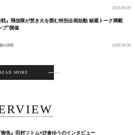
2026.08.06
決戦』飛信隊が焚き火を囲む特別企画始動 秘蔵トーク満載
ンプ”開催
 魂の決戦
2026.08.06
READ MORE
TERVIEW
下御免』田村ツトム×沙倉ゆうのインタビュー