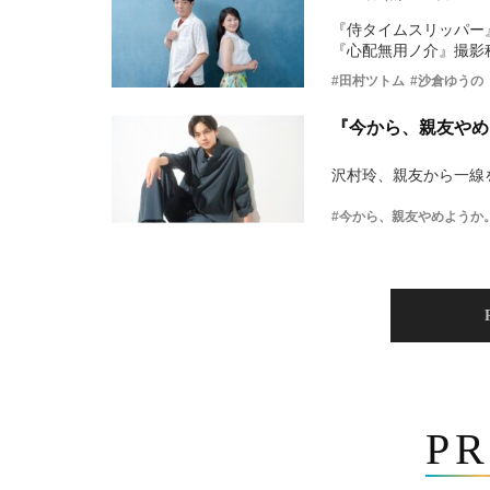
『侍タイムスリッパー
『心配無用ノ介』撮影
#田村ツトム
#沙倉ゆうの
『今から、親友やめ
沢村玲、親友から一線
#今から、親友やめようか
PR