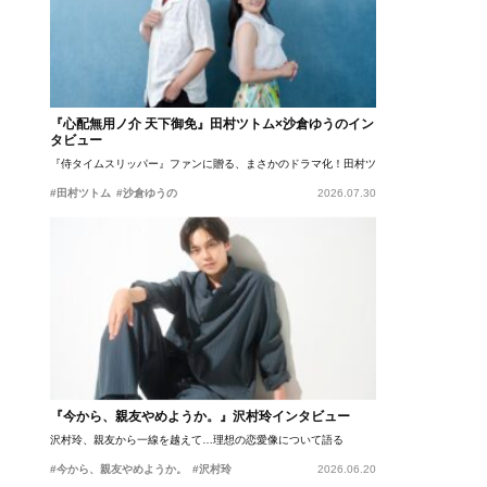
『心配無用ノ介 天下御免』田村ツトム×沙倉ゆうのイン
タビュー
『侍タイムスリッパー』ファンに贈る、まさかのドラマ化！田村ツトム×沙倉ゆうのが語
#田村ツトム
#沙倉ゆうの
2026.07.30
『今から、親友やめようか。』沢村玲インタビュー
沢村玲、親友から一線を越えて…理想の恋愛像について語る
#今から、親友やめようか。
#沢村玲
2026.06.20