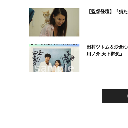
【監督登壇】『猫た
田村ツトム＆沙倉ゆ
用ノ介 天下御免』