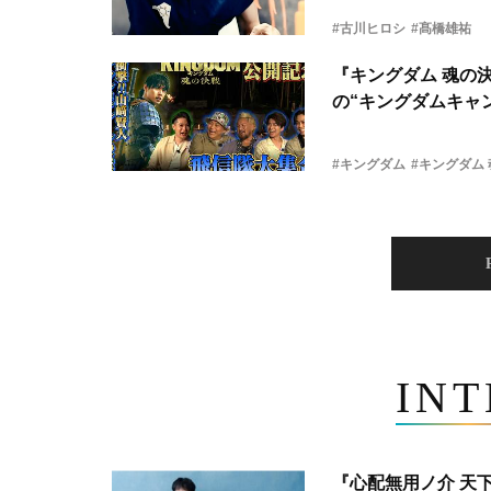
#古川ヒロシ
#髙橋雄祐
『キングダム 魂の
の“キングダムキャ
#キングダム
#キングダム
IN
『心配無用ノ介 天