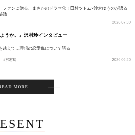
』ファンに贈る、まさかのドラマ化！田村ツトム×沙倉ゆうのが語る
秘話
2026.07.30
ようか。』沢村玲インタビュー
を越えて…理想の恋愛像について語る
。
#沢村玲
2026.06.20
READ MORE
ESENT