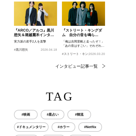
『ARCO／アルコ』黒川
『ストリート・キングダ
想矢＆堀越麗禾インタビ
ム 自分の音を鳴ら
ュー
せ。』峯田和伸、若葉竜
実力派の若手2人を直撃
「俺は吉岡里帆と走ったぞ！」
也、吉岡里帆インタビュ
「あの音はすごい」それぞれの
ー
#黒川想矢
2026.04.18
忘れがたいシーンとは？
#ストリート・キングダム 自分の音を鳴らせ。
2026.03.20
インタビュー記事一覧
TAG
#映画
#星占い
#韓流
#ドキュメンタリー
#ホラー
#Netflix