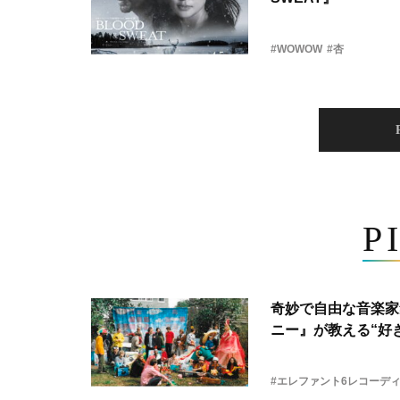
#WOWOW
#杏
P
奇妙で自由な音楽家
ニー』が教える“好き
#エレファント6レコーデ