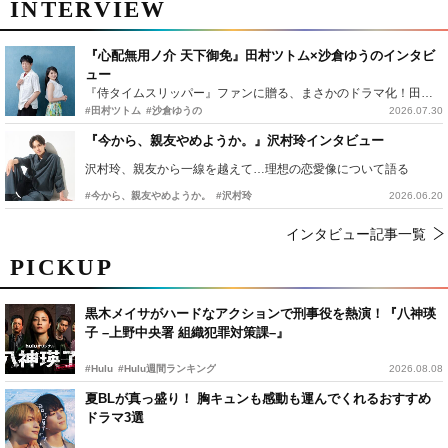
INTERVIEW
『心配無用ノ介 天下御免』田村ツトム×沙倉ゆうのインタビ
ュー
『侍タイムスリッパー』ファンに贈る、まさかのドラマ化！田村ツトム×沙倉ゆうのが語る『心配無用ノ介』撮影秘話
#田村ツトム
#沙倉ゆうの
2026.07.30
『今から、親友やめようか。』沢村玲インタビュー
沢村玲、親友から一線を越えて…理想の恋愛像について語る
#今から、親友やめようか。
#沢村玲
2026.06.20
インタビュー記事一覧
PICKUP
黒木メイサがハードなアクションで刑事役を熱演！『八神瑛
子 –上野中央署 組織犯罪対策課–』
#Hulu
#Hulu週間ランキング
2026.08.08
夏BLが真っ盛り！ 胸キュンも感動も運んでくれるおすすめ
ドラマ3選