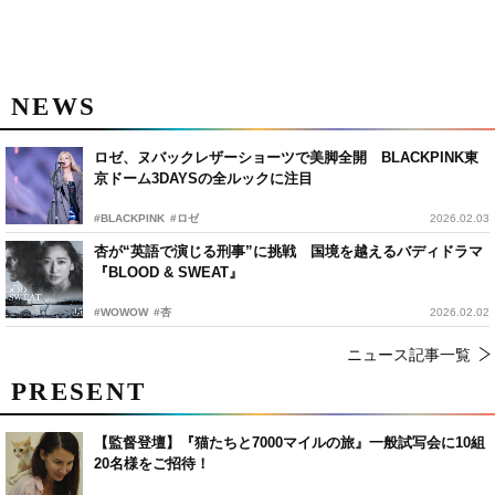
NEWS
ロゼ、ヌバックレザーショーツで美脚全開 BLACKPINK東
京ドーム3DAYSの全ルックに注目
#BLACKPINK
#ロゼ
2026.02.03
杏が“英語で演じる刑事”に挑戦 国境を越えるバディドラマ
『BLOOD & SWEAT』
#WOWOW
#杏
2026.02.02
ニュース記事一覧
PRESENT
【監督登壇】『猫たちと7000マイルの旅』一般試写会に10組
20名様をご招待！