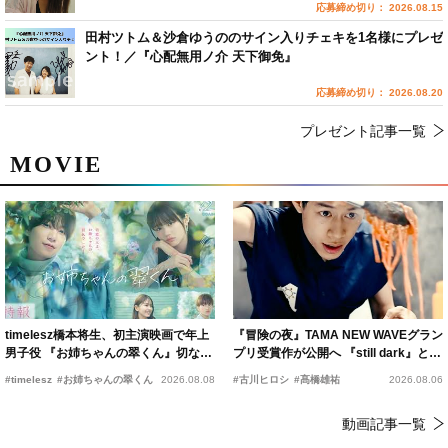
応募締め切り： 2026.08.15
田村ツトム＆沙倉ゆうののサイン入りチェキを1名様にプレゼ
ント！／『心配無用ノ介 天下御免』
応募締め切り： 2026.08.20
プレゼント記事一覧
MOVIE
timelesz橋本将生、初主演映画で年上
『冒険の夜』TAMA NEW WAVEグラン
男子役 『お姉ちゃんの翠くん』切ない
プリ受賞作が公開へ 『still dark』と同
恋の幕開けを予感
時上映決定
#timelesz
#お姉ちゃんの翠くん
2026.08.08
#古川ヒロシ
#髙橋雄祐
2026.08.06
動画記事一覧