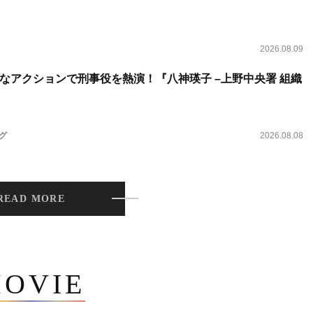
2026.08.09
なアクションで刑事役を熱演！『八神瑛子 –上野中央署 組織
ング
2026.08.08
READ MORE
OVIE