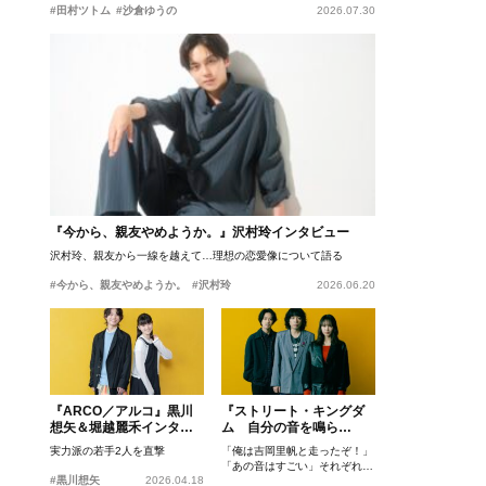
#田村ツトム
#沙倉ゆうの
2026.07.30
『今から、親友やめようか。』沢村玲インタビュー
沢村玲、親友から一線を越えて…理想の恋愛像について語る
#今から、親友やめようか。
#沢村玲
2026.06.20
『ARCO／アルコ』黒川
『ストリート・キングダ
想矢＆堀越麗禾インタビ
ム 自分の音を鳴ら
ュー
せ。』峯田和伸、若葉竜
実力派の若手2人を直撃
「俺は吉岡里帆と走ったぞ！」
也、吉岡里帆インタビュ
「あの音はすごい」それぞれの
ー
#黒川想矢
2026.04.18
忘れがたいシーンとは？