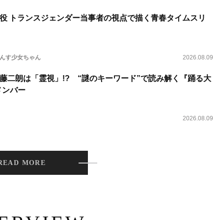
役 トランスジェンダー当事者の視点で描く青春タイムスリ
らんす少女ちゃん
2026.08.09
藤二朗は「霊視」!? “謎のキーワード”で読み解く『踊る大
新メンバー
2026.08.09
READ MORE