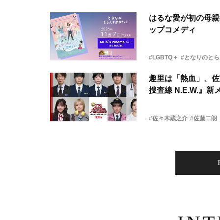
はるな愛が初の母親
ップコメディ
#LGBTQ＋
#となりのと
趣里は「熱血」、佐
捜査線 N.E.W.』
#佐々木蔵之介
#佐藤二朗