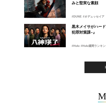
みと堅実な素顔
#DUNE
#オデュッセイア
黒木メイサがハード
犯罪対策課–』
#Hulu
#Hulu週間ランキ
M