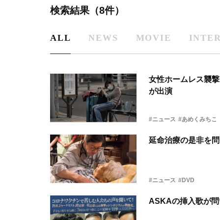
検索結果（8件）
ALL
NEWS
MOVIE
INTE
女性ホームレス襲撃
が出演
#ニュース
#あめくみちこ
延命治療の是非を問
#ニュース
#DVD
ASKAの挿入歌が