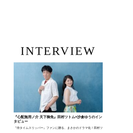
INTERVIEW
『心配無用ノ介 天下御免』田村ツトム×沙倉ゆうのイン
タビュー
『侍タイムスリッパー』ファンに贈る、まさかのドラマ化！田村ツトム×沙倉ゆうのが語