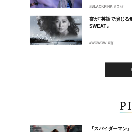
#BLACKPINK
#ロゼ
杏が“英語で演じる刑
SWEAT』
#WOWOW
#杏
P
『スパイダーマン』