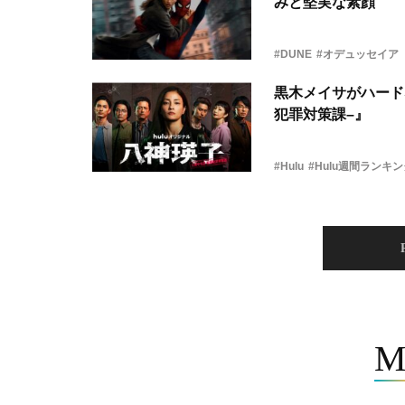
みと堅実な素顔
#DUNE
#オデュッセイア
黒木メイサがハード
犯罪対策課–』
#Hulu
#Hulu週間ランキ
M