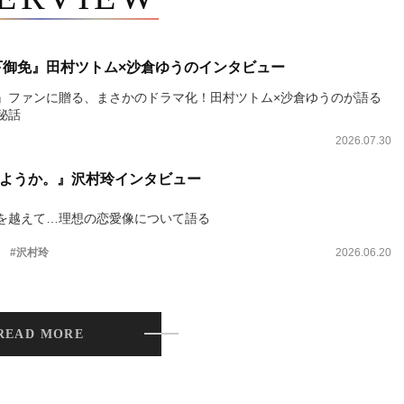
下御免』田村ツトム×沙倉ゆうのインタビュー
』ファンに贈る、まさかのドラマ化！田村ツトム×沙倉ゆうのが語る
秘話
2026.07.30
ようか。』沢村玲インタビュー
を越えて…理想の恋愛像について語る
。
#沢村玲
2026.06.20
READ MORE