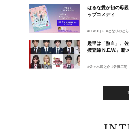
はるな愛が初の母親
ップコメディ
#LGBTQ＋
#となりのと
趣里は「熱血」、佐
捜査線 N.E.W.』
#佐々木蔵之介
#佐藤二朗
IN