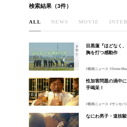
検索結果（3件）
ALL
NEWS
MOVIE
INTE
目黒蓮『ほどなく、
胸を打つ感動作
#動画ニュース
#Snow Ma
性加害問題の渦中に
手喝采！
#動画ニュース
#サンセバ
なにわ男子・道枝駿