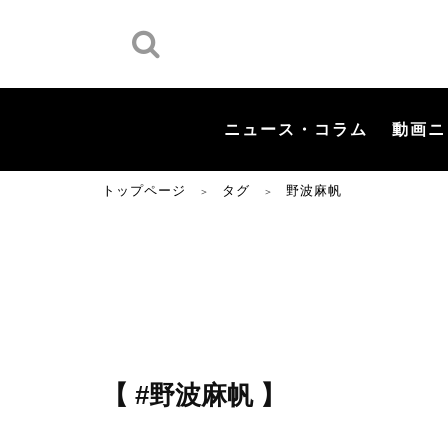
ニュース・コラム
動画ニ
トップページ
タグ
野波麻帆
＞
＞
【 #野波麻帆 】