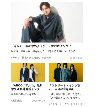
『今から、親友やめようか。』沢村玲インタビュー
沢村玲、親友から一線を越えて…理想の恋愛像について語る
#今から、親友やめようか。
#沢村玲
2026.06.20
『ARCO／アルコ』黒川
『ストリート・キングダ
想矢＆堀越麗禾インタビ
ム 自分の音を鳴ら
ュー
せ。』峯田和伸、若葉竜
実力派の若手2人を直撃
「俺は吉岡里帆と走ったぞ！」
也、吉岡里帆インタビュ
「あの音はすごい」それぞれの
ー
#黒川想矢
2026.04.18
忘れがたいシーンとは？
#ストリート・キングダム 自分の音を鳴らせ。
2026.03.20