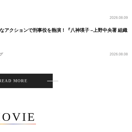
2026.08.09
なアクションで刑事役を熱演！『八神瑛子 –上野中央署 組織
ング
2026.08.08
READ MORE
OVIE