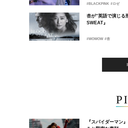
#BLACKPINK
#ロゼ
杏が“英語で演じる刑
SWEAT』
#WOWOW
#杏
P
『スパイダーマン』