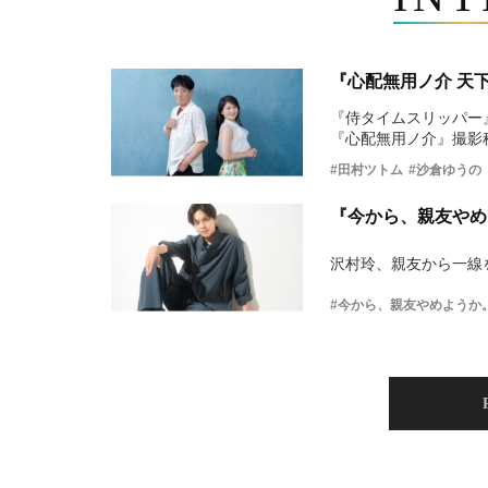
『心配無用ノ介 天
『侍タイムスリッパー
『心配無用ノ介』撮影
#田村ツトム
#沙倉ゆうの
『今から、親友やめ
沢村玲、親友から一線
#今から、親友やめようか