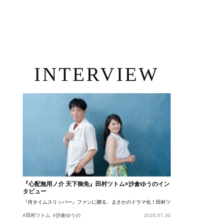
INTERVIEW
『心配無用ノ介 天下御免』田村ツトム×沙倉ゆうのイン
タビュー
『侍タイムスリッパー』ファンに贈る、まさかのドラマ化！田村ツトム×沙倉ゆうのが語
#田村ツトム
#沙倉ゆうの
2026.07.30