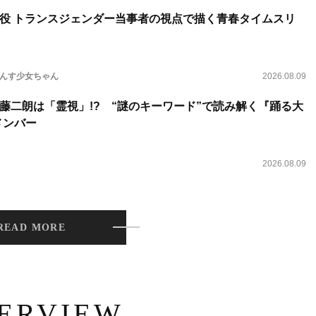
役 トランスジェンダー当事者の視点で描く青春タイムスリ
らんす少女ちゃん
2026.08.09
藤二朗は「霊視」!? “謎のキーワード”で読み解く『踊る大
新メンバー
2026.08.09
READ MORE
TERVIEW