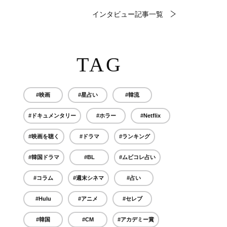
インタビュー記事一覧
TAG
#映画
#星占い
#韓流
#ドキュメンタリー
#ホラー
#Netflix
#映画を聴く
#ドラマ
#ランキング
#韓国ドラマ
#BL
#ムビコレ占い
#コラム
#週末シネマ
#占い
#Hulu
#アニメ
#セレブ
#韓国
#CM
#アカデミー賞