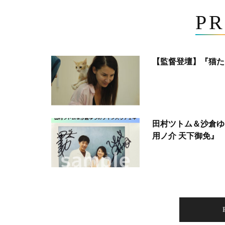
PR
【監督登壇】『猫た
田村ツトム＆沙倉ゆ
用ノ介 天下御免』