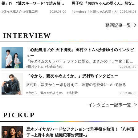
視」!? “謎のキーワード”で読み解く
男子役 『お姉ちゃんの翠くん』切ない
『踊る大捜査線 N.E.W.』新メンバー
恋の幕開けを予感
#佐々木蔵之介
#佐藤二朗
2026.08.09
#timelesz
#お姉ちゃんの翠くん
2026.08.08
動画記事一覧
INTERVIEW
『心配無用ノ介 天下御免』田村ツトム×沙倉ゆうのインタビ
ュー
『侍タイムスリッパー』ファンに贈る、まさかのドラマ化！田村ツトム×沙倉ゆうのが語る『心配無用ノ介』撮影秘話
#田村ツトム
#沙倉ゆうの
2026.07.30
『今から、親友やめようか。』沢村玲インタビュー
沢村玲、親友から一線を越えて…理想の恋愛像について語る
#今から、親友やめようか。
#沢村玲
2026.06.20
インタビュー記事一覧
PICKUP
黒木メイサがハードなアクションで刑事役を熱演！『八神瑛
子 –上野中央署 組織犯罪対策課–』