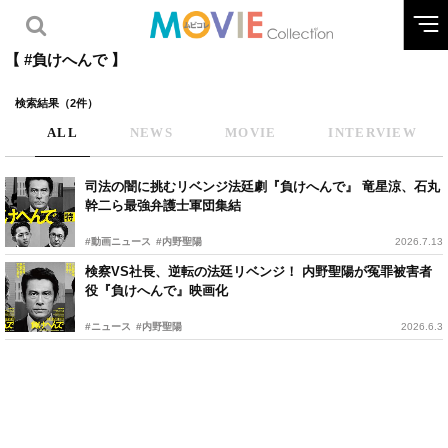
【 #負けへんで 】
検索結果（2件）
ALL
NEWS
MOVIE
INTERVIEW
司法の闇に挑むリベンジ法廷劇『負けへんで』 竜星涼、石丸
幹二ら最強弁護士軍団集結
#動画ニュース
#内野聖陽
2026.7.13
検察VS社長、逆転の法廷リベンジ！ 内野聖陽が冤罪被害者
役『負けへんで』映画化
#ニュース
#内野聖陽
2026.6.3