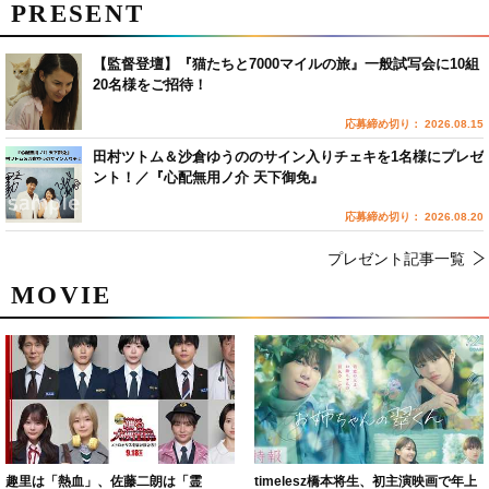
PRESENT
【監督登壇】『猫たちと7000マイルの旅』一般試写会に10組
20名様をご招待！
応募締め切り： 2026.08.15
田村ツトム＆沙倉ゆうののサイン入りチェキを1名様にプレゼ
ント！／『心配無用ノ介 天下御免』
応募締め切り： 2026.08.20
プレゼント記事一覧
MOVIE
趣里は「熱血」、佐藤二朗は「霊
timelesz橋本将生、初主演映画で年上