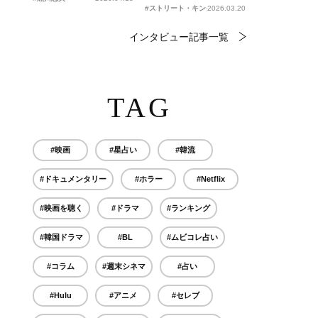
#ストリート・キングダム 自分の音を鳴らせ。
2026.03.20
インタビュー記事一覧
TAG
#映画
#星占い
#韓流
#ドキュメンタリー
#ホラー
#Netflix
#映画を聴く
#ドラマ
#ランキング
#韓国ドラマ
#BL
#ムビコレ占い
#コラム
#週末シネマ
#占い
#Hulu
#アニメ
#セレブ