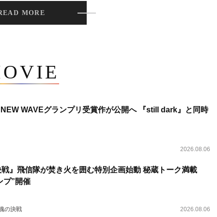
READ MORE
OVIE
NEW WAVEグランプリ受賞作が公開へ 『still dark』と同時
2026.08.06
決戦』飛信隊が焚き火を囲む特別企画始動 秘蔵トーク満載
ンプ”開催
 魂の決戦
2026.08.06