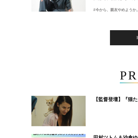
#今から、親友やめようか
PR
【監督登壇】『猫た
田村ツトム＆沙倉ゆ