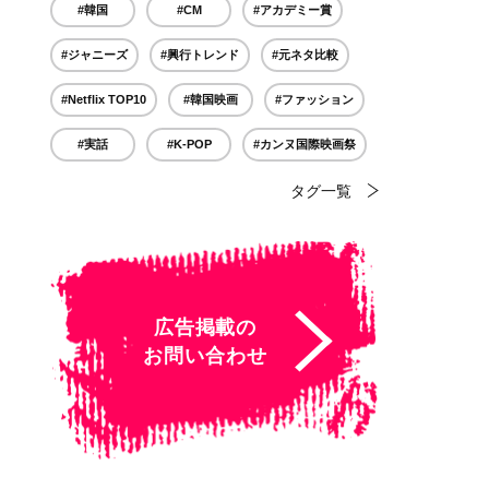
#韓国
#CM
#アカデミー賞
#ジャニーズ
#興行トレンド
#元ネタ比較
#Netflix TOP10
#韓国映画
#ファッション
#実話
#K-POP
#カンヌ国際映画祭
タグ一覧
広告掲載の
お問い合わせ