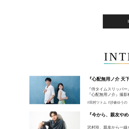
IN
『心配無用ノ介 天
『侍タイムスリッパー
『心配無用ノ介』撮影
#田村ツトム
#沙倉ゆうの
『今から、親友やめ
沢村玲、親友から一線