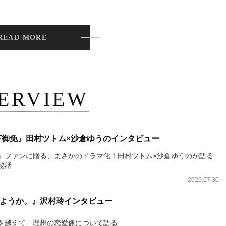
READ MORE
TERVIEW
下御免』田村ツトム×沙倉ゆうのインタビュー
』ファンに贈る、まさかのドラマ化！田村ツトム×沙倉ゆうのが語る
秘話
2026.07.30
ようか。』沢村玲インタビュー
を越えて…理想の恋愛像について語る