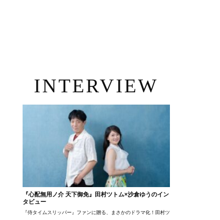
INTERVIEW
『心配無用ノ介 天下御免』田村ツトム×沙倉ゆうのイン
タビュー
『侍タイムスリッパー』ファンに贈る、まさかのドラマ化！田村ツトム×沙倉ゆうのが語