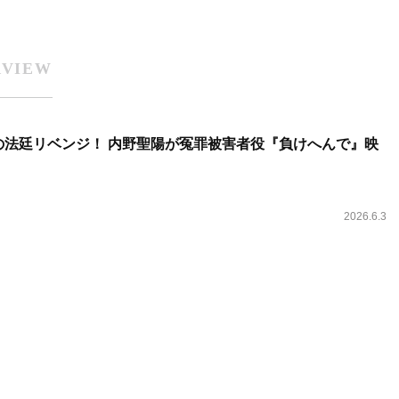
RVIEW
の法廷リベンジ！ 内野聖陽が冤罪被害者役『負けへんで』映
2026.6.3