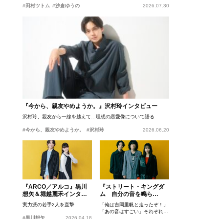
#田村ツトム
#沙倉ゆうの
2026.07.30
『今から、親友やめようか。』沢村玲インタビュー
沢村玲、親友から一線を越えて…理想の恋愛像について語る
#今から、親友やめようか。
#沢村玲
2026.06.20
『ARCO／アルコ』黒川
『ストリート・キングダ
想矢＆堀越麗禾インタビ
ム 自分の音を鳴ら
ュー
せ。』峯田和伸、若葉竜
実力派の若手2人を直撃
「俺は吉岡里帆と走ったぞ！」
也、吉岡里帆インタビュ
「あの音はすごい」それぞれの
ー
#黒川想矢
2026.04.18
忘れがたいシーンとは？