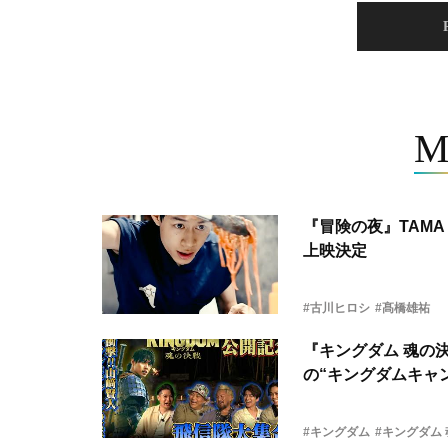
M
『冒険の夜』TAMA 
上映決定
#古川ヒロシ
#髙橋雄祐
『キングダム 魂の
の“キングダムキャ
#キングダム
#キングダム