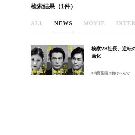
検索結果（1件）
ALL
NEWS
MOVIE
INTE
検察VS社長、逆転
画化
#内野聖陽
#負けへんで