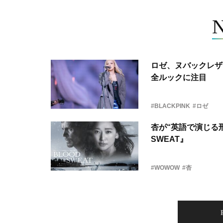
ロゼ、ヌバックレザー
全ルックに注目
#BLACKPINK
#ロゼ
杏が“英語で演じる刑
SWEAT』
#WOWOW
#杏