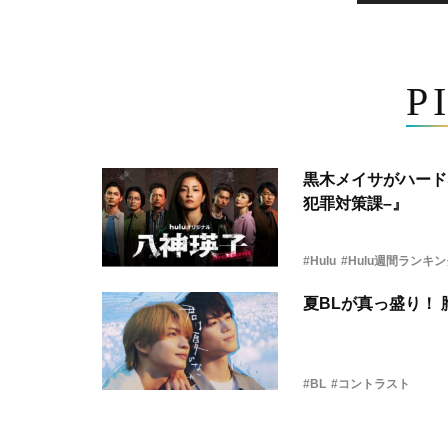
P
黒木メイサがハード
犯罪対策課–』
#Hulu
#Hulu週間ランキ
夏BLが真っ盛り！
#BL
#コントラスト