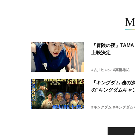
M
『冒険の夜』TAMA 
上映決定
#古川ヒロシ
#髙橋雄祐
『キングダム 魂の
の“キングダムキャ
#キングダム
#キングダム