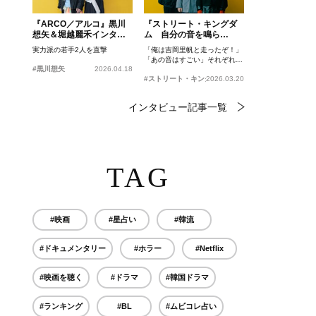
『ARCO／アルコ』黒川
『ストリート・キングダ
想矢＆堀越麗禾インタビ
ム 自分の音を鳴ら
ュー
せ。』峯田和伸、若葉竜
実力派の若手2人を直撃
「俺は吉岡里帆と走ったぞ！」
也、吉岡里帆インタビュ
「あの音はすごい」それぞれの
ー
#黒川想矢
2026.04.18
忘れがたいシーンとは？
#ストリート・キングダム 自分の音を鳴らせ。
2026.03.20
インタビュー記事一覧
TAG
#映画
#星占い
#韓流
#ドキュメンタリー
#ホラー
#Netflix
#映画を聴く
#ドラマ
#韓国ドラマ
#ランキング
#BL
#ムビコレ占い