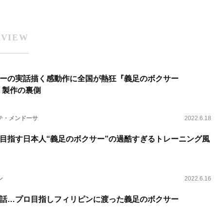
RVIEW
ーの実話描く感動作に全国が熱狂『義足のボクサー
H』製作の裏側
テ・メンドーサ
2022.6.18
目指す日本人“義足のボクサー”の過酷すぎるトレーニング風
ン
2022.6.16
話…プロ目指しフィリピンに渡った義足のボクサー