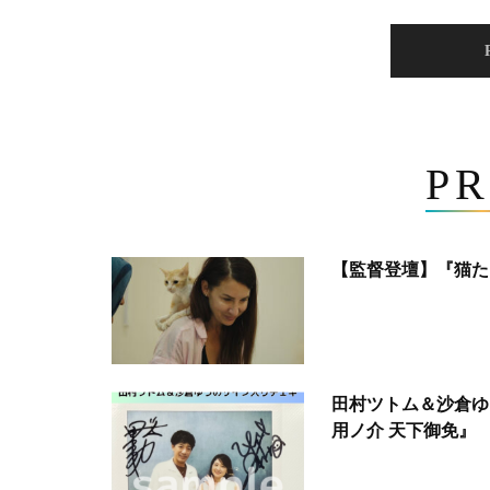
PR
【監督登壇】『猫た
田村ツトム＆沙倉ゆ
用ノ介 天下御免』