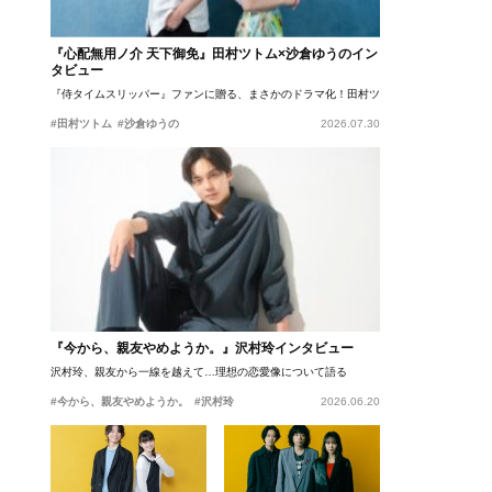
『心配無用ノ介 天下御免』田村ツトム×沙倉ゆうのイン
タビュー
『侍タイムスリッパー』ファンに贈る、まさかのドラマ化！田村ツトム×沙倉ゆうのが語
#田村ツトム
#沙倉ゆうの
2026.07.30
『今から、親友やめようか。』沢村玲インタビュー
沢村玲、親友から一線を越えて…理想の恋愛像について語る
#今から、親友やめようか。
#沢村玲
2026.06.20