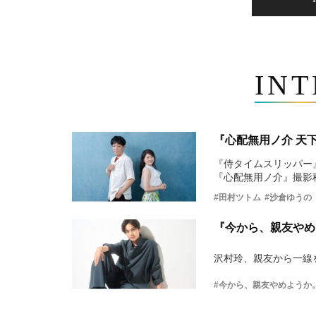
IN
『心配無用ノ介 天
『侍タイムスリッパー
『心配無用ノ介』撮影
#田村ツトム
#沙倉ゆうの
『今から、親友やめ
沢村玲、親友から一線
#今から、親友やめようか