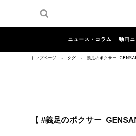
ニュース・コラム
動画ニ
トップページ
タグ
義足のボクサー GENSAN
＞
＞
【 #義足のボクサー GENSAN