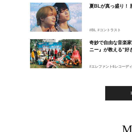
夏BLが真っ盛り！
#BL
#コントラスト
奇妙で自由な音楽家
ニー』が教える“好き
#エレファント6レコーデ
M