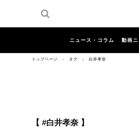
ニュース・コラム
動画ニ
トップページ
タグ
白井孝奈
＞
＞
【 #白井孝奈 】