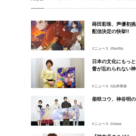
蒔田彩珠、声優初挑戦
配信決定の快挙!!
#ニュース
#Netflix
日本の文化にもっと
督が忘れられない神
#ニュース
#白井孝奈
柴咲コウ、神谷明の
#ニュース
#miwa