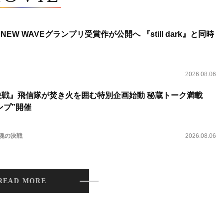
NEW WAVEグランプリ受賞作が公開へ 『still dark』と同時
2026.08.06
決戦』飛信隊が焚き火を囲む特別企画始動 秘蔵トーク満載
ンプ”開催
 魂の決戦
2026.08.06
READ MORE