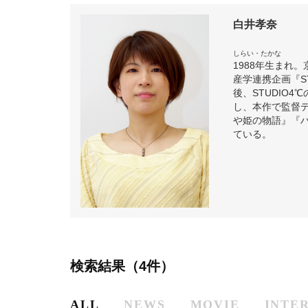
白井孝奈
しらい・たかな
1988年生まれ
産学連携企画『S
後、STUDIO4℃
し、本作で監督
や姫の物語』『
ている。
検索結果（4件）
ALL
NEWS
MOVIE
INTE