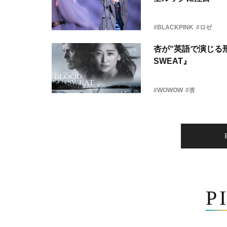
#BLACKPINK
#ロゼ
杏が“英語で演じる刑
SWEAT』
#WOWOW
#杏
P