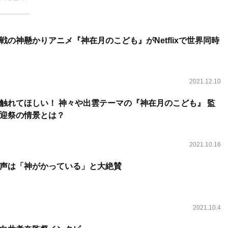
の神懸かりアニメ『神在月のこども』がNetflixで世界同時
2021.12.10
触れてほしい！ 神々や出雲テーマの『神在月のこども』 監
迎祭の情景とは？
2021.10.16
声は「神がかっている」と大絶賛
2021.10.4