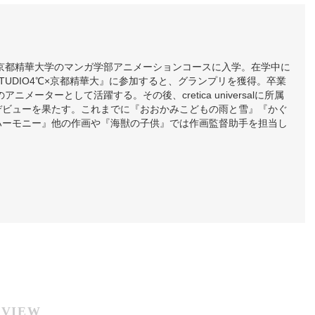
。京都精華大学のマンガ学部アニメーションコースに入学。在学中に
TUDIO4℃×京都精華大』に参加すると、グランプリを獲得。卒業
のアニメーターとして活躍する。その後、cretica universalに所属
デビューを果たす。これまでに『おおかみこどもの雨と雪』『かぐ
ハーモニー』他の作画や『海獣の子供』では作画監督助手を担当し
RVIEW