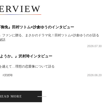
TERVIEW
下御免』田村ツトム×沙倉ゆうのインタビュー
』ファンに贈る、まさかのドラマ化！田村ツトム×沙倉ゆうのが語る
秘話
2026.07.30
ようか。』沢村玲インタビュー
を越えて…理想の恋愛像について語る
。
#沢村玲
2026.06.20
READ MORE