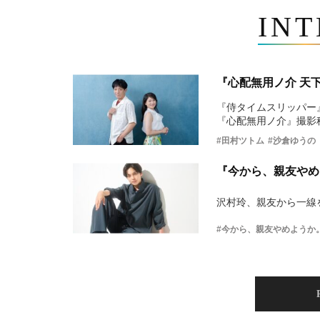
IN
『心配無用ノ介 天
『侍タイムスリッパー
『心配無用ノ介』撮影
#田村ツトム
#沙倉ゆうの
『今から、親友やめ
沢村玲、親友から一線
#今から、親友やめようか