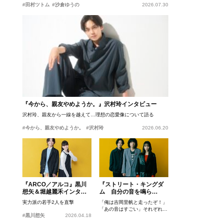
#田村ツトム
#沙倉ゆうの
2026.07.30
『今から、親友やめようか。』沢村玲インタビュー
沢村玲、親友から一線を越えて…理想の恋愛像について語る
#今から、親友やめようか。
#沢村玲
2026.06.20
『ARCO／アルコ』黒川
『ストリート・キングダ
想矢＆堀越麗禾インタビ
ム 自分の音を鳴ら
ュー
せ。』峯田和伸、若葉竜
実力派の若手2人を直撃
「俺は吉岡里帆と走ったぞ！」
也、吉岡里帆インタビュ
「あの音はすごい」それぞれの
ー
#黒川想矢
2026.04.18
忘れがたいシーンとは？