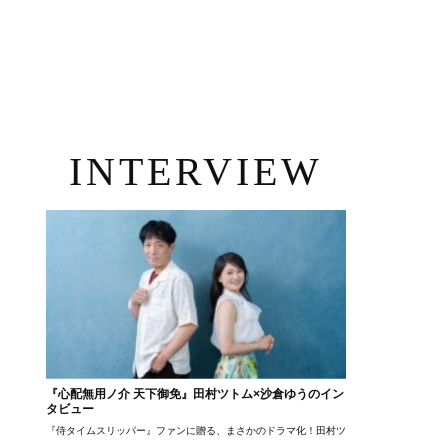
INTERVIEW
『心配無用ノ介 天下御免』田村ツトム×沙倉ゆうのイン
タビュー
『侍タイムスリッパー』ファンに贈る、まさかのドラマ化！田村ツトム×沙倉ゆうのが語