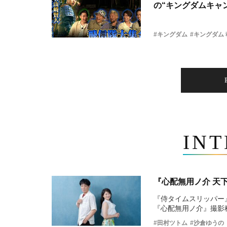
の“キングダムキャ
#キングダム
#キングダム
IN
『心配無用ノ介 天
『侍タイムスリッパー
『心配無用ノ介』撮影
#田村ツトム
#沙倉ゆうの