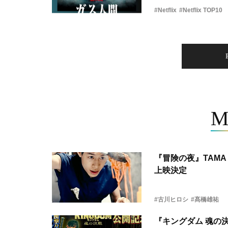
#Netflix
#Netflix TOP10
M
『冒険の夜』TAMA 
上映決定
#古川ヒロシ
#髙橋雄祐
『キングダム 魂の