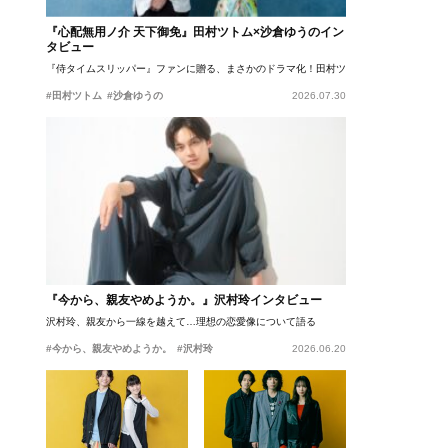
『心配無用ノ介 天下御免』田村ツトム×沙倉ゆうのイン
タビュー
『侍タイムスリッパー』ファンに贈る、まさかのドラマ化！田村ツトム×沙倉ゆうのが語
#田村ツトム
#沙倉ゆうの
2026.07.30
『今から、親友やめようか。』沢村玲インタビュー
沢村玲、親友から一線を越えて…理想の恋愛像について語る
#今から、親友やめようか。
#沢村玲
2026.06.20