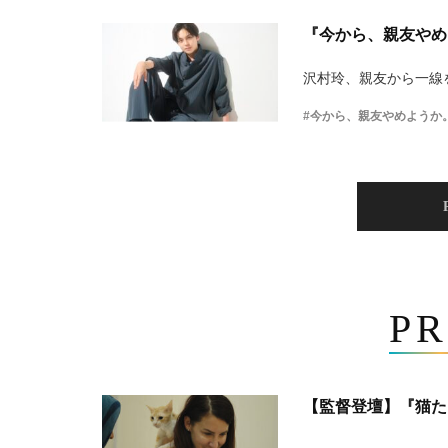
『今から、親友やめ
沢村玲、親友から一線
#今から、親友やめようか
PR
【監督登壇】『猫た