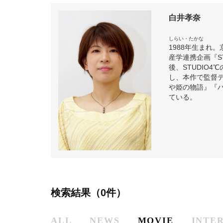
白井孝奈
しらい・たかな
1988年生まれ
産学連携企画『S
後、STUDIO4℃
し、本作で監督
や姫の物語』『
ている。
検索結果（0件）
ALL
NEWS
MOVIE
INTE