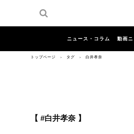
ニュース・コラム
動画ニ
トップページ
タグ
白井孝奈
＞
＞
【 #白井孝奈 】