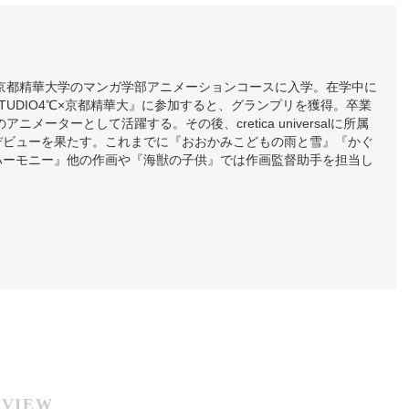
。京都精華大学のマンガ学部アニメーションコースに入学。在学中に
TUDIO4℃×京都精華大』に参加すると、グランプリを獲得。卒業
のアニメーターとして活躍する。その後、cretica universalに所属
デビューを果たす。これまでに『おおかみこどもの雨と雪』『かぐ
ハーモニー』他の作画や『海獣の子供』では作画監督助手を担当し
RVIEW