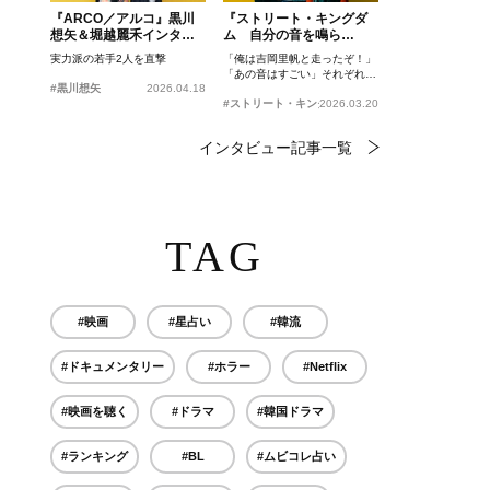
『ARCO／アルコ』黒川
『ストリート・キングダ
想矢＆堀越麗禾インタビ
ム 自分の音を鳴ら
ュー
せ。』峯田和伸、若葉竜
実力派の若手2人を直撃
「俺は吉岡里帆と走ったぞ！」
也、吉岡里帆インタビュ
「あの音はすごい」それぞれの
ー
#黒川想矢
2026.04.18
忘れがたいシーンとは？
#ストリート・キングダム 自分の音を鳴らせ。
2026.03.20
インタビュー記事一覧
TAG
#映画
#星占い
#韓流
#ドキュメンタリー
#ホラー
#Netflix
#映画を聴く
#ドラマ
#韓国ドラマ
#ランキング
#BL
#ムビコレ占い