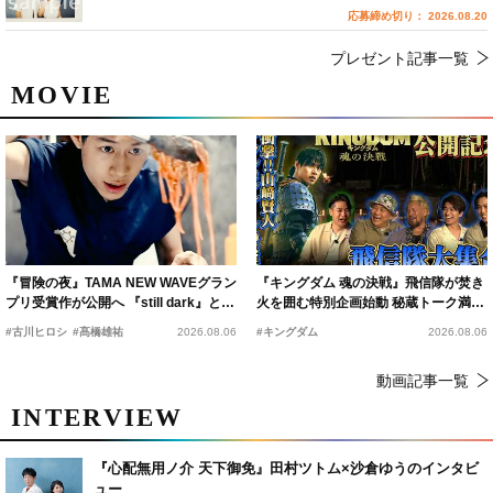
応募締め切り： 2026.08.20
プレゼント記事一覧
MOVIE
『冒険の夜』TAMA NEW WAVEグラン
『キングダム 魂の決戦』飛信隊が焚き
プリ受賞作が公開へ 『still dark』と同
火を囲む特別企画始動 秘蔵トーク満載
時上映決定
の“キングダムキャンプ”開催
#古川ヒロシ
#髙橋雄祐
2026.08.06
#キングダム
2026.08.06
動画記事一覧
INTERVIEW
『心配無用ノ介 天下御免』田村ツトム×沙倉ゆうのインタビ
ュー