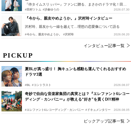
『侍タイムスリッパー』ファンに贈る、まさかのドラマ化！田村ツトム×沙倉ゆうのが語る『心配無用ノ介』撮影秘話
#田村ツトム
#沙倉ゆうの
2026.07.30
『今から、親友やめようか。』沢村玲インタビュー
沢村玲、親友から一線を越えて…理想の恋愛像について語る
#今から、親友やめようか。
#沢村玲
2026.06.20
インタビュー記事一覧
PICKUP
夏BLが真っ盛り！ 胸キュンも感動も運んでくれるおすすめ
ドラマ3選
#BL
#コントラスト
2026.08.07
奇妙で自由な音楽家集団の真実とは？『エレファント6レコー
ディング・カンパニー』が教える“好き”を貫くDIY精神
#エレファント6レコーディング・カンパニー
#ドキュメンタリー
2026.08.05
ピックアップ記事一覧