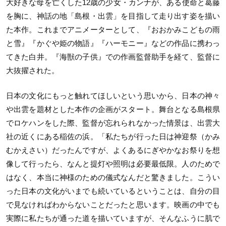
大好きな母を亡くした12歳の少女・カンナが、ある使命と葛藤
を胸に、神話の地「島根・出雲」を目指して走り出す姿を描い
た本作。これまで
アニメーターとして
、『おおかみこどもの雨
と雪』『かぐや姫の物語』『ハーモニー』などの作品に携わっ
てきた白井。『海獣の子供』での作画監督助手を経て、監督に
大抜擢された。
日本の文化にもっと触れてほしいという思いから、日本の神々
や出雲を題材とした本作の企画がスタート。舞台となる島根県
でロケハンをした際、監督が忘れられなかった情景は、出雲大
社の近くにある稲佐の浜。「私たちが行った日は神迎祭（かみ
むかえさい）だったんですが、よくあるにぎやかなお祭りを想
像して行ったら、なんと提灯や照明は必要最低限。人のためで
はなく、本当に神様のための儀式なんだと驚きました。こうい
った日本の文化がいまでも続いているということは、自分の目
で見なければわからないことだったと思います。映画の中でも
実際に私たちが通った道を描いていますが、そんなふうに肌で