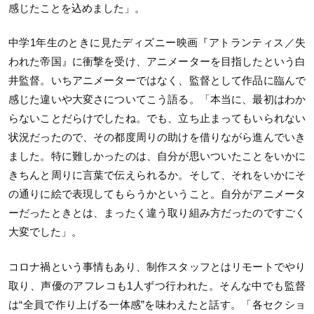
感じたことを込めました」。
中学1年生のときに見たディズニー
映画
『アトランティス／失
われた帝国』に衝撃を受け、アニメーターを目指したという白
井監督。いちアニメーターではなく、監督として作品に臨んで
感じた違いや大変さについてこう語る。「本当に、最初はわか
らないことだらけでしたね。でも、立ち止まってもいられない
状況だったので、その都度周りの助けを借りながら進んでいき
ました。特に難しかったのは、自分が思いついたことをいかに
きちんと周りに言葉で伝えられるか。そして、それをいかにそ
の通りに絵で表現してもらうかということ。自分がアニメータ
ーだったときとは、まったく違う取り組み方だったのですごく
大変でした」。
コロナ禍という事情もあり、制作スタッフとはリモートでやり
取り、声優のアフレコも1人ずつ行われた。そんな中でも監督
は“全員で作り上げる一体感”を味わえたと話す。「各セクショ