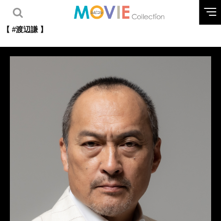
【 #渡辺謙 】