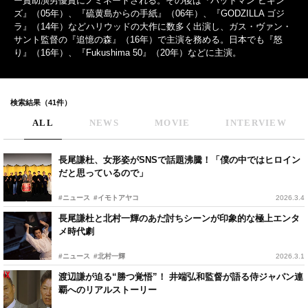
ー賞助演男優賞にノミネートされる。その後は『バットマン ビギン
ズ』（05年）、『硫黄島からの手紙』（06年）、『GODZILLA ゴジ
ラ』（14年）などハリウッドの大作に数多く出演し、ガス・ヴァン・
サント監督の『追憶の森』（16年）で主演を務める。日本でも『怒
り』（16年）、『Fukushima 50』（20年）などに主演。
検索結果（41件）
ALL
NEWS
MOVIE
INTERVIEW
長尾謙杜、女形姿がSNSで話題沸騰！「僕の中ではヒロイン
だと思っているので」
#ニュース
#イモトアヤコ
2026.3.4
長尾謙杜と北村一輝のあだ討ちシーンが印象的な極上エンタ
メ時代劇
#ニュース
#北村一輝
2026.3.1
渡辺謙が迫る“勝つ覚悟”！ 井端弘和監督が語る侍ジャパン連
覇へのリアルストーリー