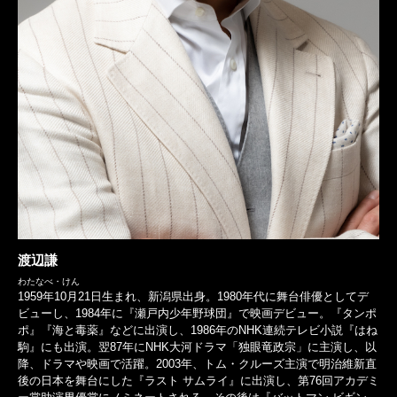
渡辺謙
わたなべ・けん
1959年10月21日生まれ、新潟県出身。1980年代に舞台俳優としてデ
ビューし、1984年に『瀬戸内少年野球団』で映画デビュー。『タンポ
ポ』『海と毒薬』などに出演し、1986年のNHK連続テレビ小説『はね
駒』にも出演。翌87年にNHK大河ドラマ「独眼竜政宗」に主演し、以
降、ドラマや映画で活躍。2003年、トム・クルーズ主演で明治維新直
後の日本を舞台にした『ラスト サムライ』に出演し、第76回アカデミ