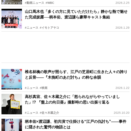
#動画ニュース
#WBC
2026.2.25
山口馬木也「多くの方に見ていただけたら」静かな熱で魅せ
た完成披露──柄本佑、渡辺謙ら豪華キャスト集結
#ニュース
#イモトアヤコ
2026.1.29
椎名林檎の歌声が照らす、江戸の芝居町に生きた人々の誇り
と反骨——『木挽町のあだ討ち』の粋な余韻
#ニュース
#映画
2026.1.22
高杉真宙、佐々木蔵之介に「怒られながらやっていまし
た」!? 『盤上の向日葵』撮影時の思い出振り返る
#ニュース
#佐々木蔵之介
2025.10.20
柄本佑×渡辺謙、初共演で仕掛ける“江戸の仇討ち”——事件
に隠された驚愕の物語とは