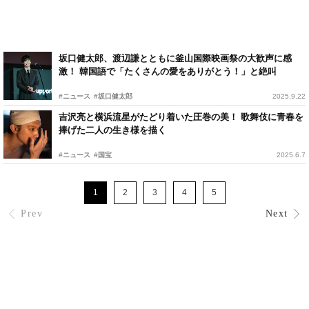
坂口健太郎、渡辺謙とともに釜山国際映画祭の大歓声に感
激！ 韓国語で「たくさんの愛をありがとう！」と絶叫
#ニュース
#坂口健太郎
2025.9.22
吉沢亮と横浜流星がたどり着いた圧巻の美！ 歌舞伎に青春を
捧げた二人の生き様を描く
#ニュース
#国宝
2025.6.7
1
2
3
4
5
Prev
Next