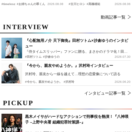
恋の幕開けを予感
時上映決定
#timelesz
#お姉ちゃんの翠くん
2026.08.08
#古川ヒロシ
#髙橋雄祐
2026.08.06
動画記事一覧
INTERVIEW
『心配無用ノ介 天下御免』田村ツトム×沙倉ゆうのインタビ
ュー
『侍タイムスリッパー』ファンに贈る、まさかのドラマ化！田村ツトム×沙倉ゆうのが語る『心配無用ノ介』撮影秘話
#田村ツトム
#沙倉ゆうの
2026.07.30
『今から、親友やめようか。』沢村玲インタビュー
沢村玲、親友から一線を越えて…理想の恋愛像について語る
#今から、親友やめようか。
#沢村玲
2026.06.20
インタビュー記事一覧
PICKUP
黒木メイサがハードなアクションで刑事役を熱演！『八神瑛
子 –上野中央署 組織犯罪対策課–』