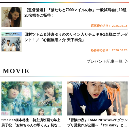
【監督登壇】『猫たちと7000マイルの旅』一般試写会に10組
20名様をご招待！
応募締め切り： 2026.08.15
田村ツトム＆沙倉ゆうののサイン入りチェキを1名様にプレゼ
ント！／『心配無用ノ介 天下御免』
応募締め切り： 2026.08.20
プレゼント記事一覧
MOVIE
timelesz橋本将生、初主演映画で年上
『冒険の夜』TAMA NEW WAVEグラン
男子役 『お姉ちゃんの翠くん』切ない
プリ受賞作が公開へ 『still dark』と同