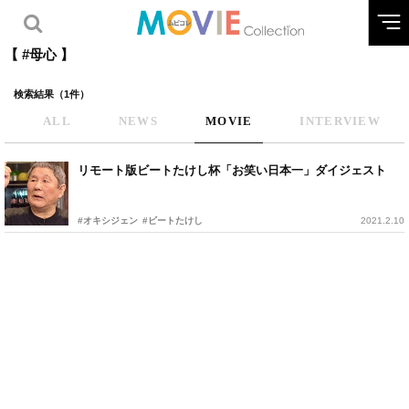
【 #母心 】
検索結果（1件）
ALL
NEWS
MOVIE
INTERVIEW
リモート版ビートたけし杯「お笑い日本一」ダイジェスト
#オキシジェン
#ビートたけし
2021.2.10