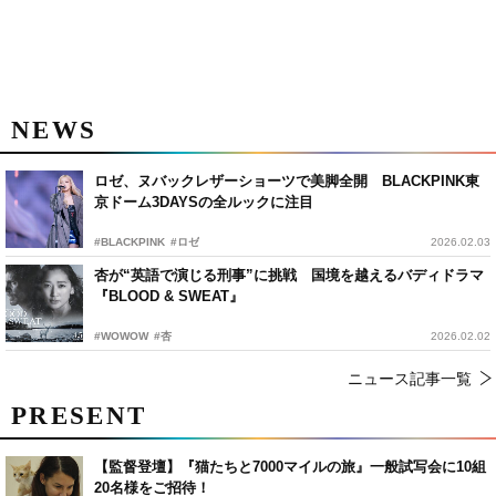
NEWS
ロゼ、ヌバックレザーショーツで美脚全開 BLACKPINK東
京ドーム3DAYSの全ルックに注目
#BLACKPINK
#ロゼ
2026.02.03
杏が“英語で演じる刑事”に挑戦 国境を越えるバディドラマ
『BLOOD & SWEAT』
#WOWOW
#杏
2026.02.02
ニュース記事一覧
PRESENT
【監督登壇】『猫たちと7000マイルの旅』一般試写会に10組
20名様をご招待！