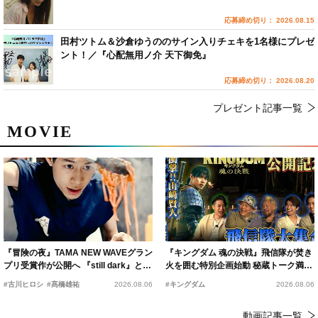
応募締め切り： 2026.08.15
田村ツトム＆沙倉ゆうののサイン入りチェキを1名様にプレゼ
ント！／『心配無用ノ介 天下御免』
応募締め切り： 2026.08.20
プレゼント記事一覧
MOVIE
『冒険の夜』TAMA NEW WAVEグラン
『キングダム 魂の決戦』飛信隊が焚き
プリ受賞作が公開へ 『still dark』と同
火を囲む特別企画始動 秘蔵トーク満載
時上映決定
の“キングダムキャンプ”開催
#古川ヒロシ
#髙橋雄祐
2026.08.06
#キングダム
2026.08.06
動画記事一覧