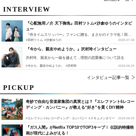
INTERVIEW
『心配無用ノ介 天下御免』田村ツトム×沙倉ゆうのインタビ
ュー
『侍タイムスリッパー』ファンに贈る、まさかのドラマ化！田村ツトム×沙倉ゆうのが語る『心配無用ノ介』撮影秘話
#田村ツトム
#沙倉ゆうの
2026.07.30
『今から、親友やめようか。』沢村玲インタビュー
沢村玲、親友から一線を越えて…理想の恋愛像について語る
#今から、親友やめようか。
#沢村玲
2026.06.20
インタビュー記事一覧
PICKUP
奇妙で自由な音楽家集団の真実とは？『エレファント6レコー
ディング・カンパニー』が教える“好き”を貫くDIY精神
#エレファント6レコーディング・カンパニー
#ドキュメンタリー
2026.08.05
『ガス人間』がNetflix TOP10でTOP3キープ！ 伝説的特撮映
画が現代によみがえる！