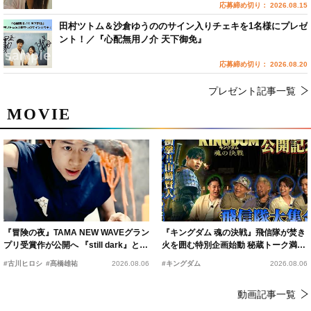
応募締め切り： 2026.08.15
田村ツトム＆沙倉ゆうののサイン入りチェキを1名様にプレゼ
ント！／『心配無用ノ介 天下御免』
応募締め切り： 2026.08.20
プレゼント記事一覧
MOVIE
『冒険の夜』TAMA NEW WAVEグラン
『キングダム 魂の決戦』飛信隊が焚き
プリ受賞作が公開へ 『still dark』と同
火を囲む特別企画始動 秘蔵トーク満載
時上映決定
の“キングダムキャンプ”開催
#古川ヒロシ
#髙橋雄祐
2026.08.06
#キングダム
2026.08.06
動画記事一覧