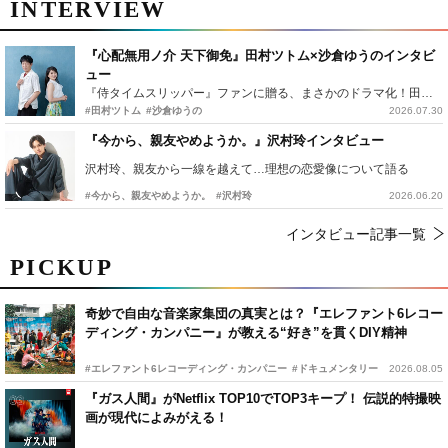
INTERVIEW
『心配無用ノ介 天下御免』田村ツトム×沙倉ゆうのインタビ
ュー
『侍タイムスリッパー』ファンに贈る、まさかのドラマ化！田村ツトム×沙倉ゆうのが語る『心配無用ノ介』撮影秘話
#田村ツトム
#沙倉ゆうの
2026.07.30
『今から、親友やめようか。』沢村玲インタビュー
沢村玲、親友から一線を越えて…理想の恋愛像について語る
#今から、親友やめようか。
#沢村玲
2026.06.20
インタビュー記事一覧
PICKUP
奇妙で自由な音楽家集団の真実とは？『エレファント6レコー
ディング・カンパニー』が教える“好き”を貫くDIY精神
#エレファント6レコーディング・カンパニー
#ドキュメンタリー
2026.08.05
『ガス人間』がNetflix TOP10でTOP3キープ！ 伝説的特撮映
画が現代によみがえる！