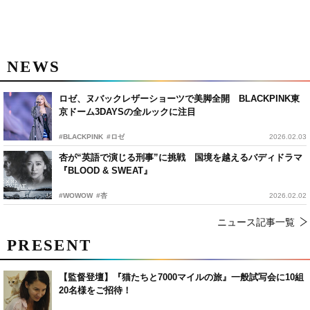
NEWS
ロゼ、ヌバックレザーショーツで美脚全開 BLACKPINK東
京ドーム3DAYSの全ルックに注目
#BLACKPINK
#ロゼ
2026.02.03
杏が“英語で演じる刑事”に挑戦 国境を越えるバディドラマ
『BLOOD & SWEAT』
#WOWOW
#杏
2026.02.02
ニュース記事一覧
PRESENT
【監督登壇】『猫たちと7000マイルの旅』一般試写会に10組
20名様をご招待！