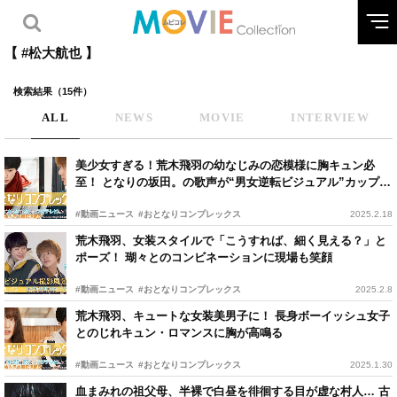
【 #松大航也 】
検索結果（15件）
ALL
NEWS
MOVIE
INTERVIEW
美少女すぎる！荒木飛羽の幼なじみの恋模様に胸キュン必
至！ となりの坂田。の歌声が“男女逆転ビジュアル”カップル
をアシスト
#動画ニュース
#おとなりコンプレックス
2025.2.18
荒木飛羽、女装スタイルで「こうすれば、細く見える？」と
ポーズ！ 瑚々とのコンビネーションに現場も笑顔
#動画ニュース
#おとなりコンプレックス
2025.2.8
荒木飛羽、キュートな女装美男子に！ 長身ボーイッシュ女子
とのじれキュン・ロマンスに胸が高鳴る
#動画ニュース
#おとなりコンプレックス
2025.1.30
血まみれの祖父母、半裸で白昼を徘徊する目が虚な村人… 古