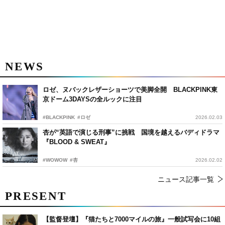
NEWS
ロゼ、ヌバックレザーショーツで美脚全開 BLACKPINK東
京ドーム3DAYSの全ルックに注目
#BLACKPINK
#ロゼ
2026.02.03
杏が“英語で演じる刑事”に挑戦 国境を越えるバディドラマ
『BLOOD & SWEAT』
#WOWOW
#杏
2026.02.02
ニュース記事一覧
PRESENT
【監督登壇】『猫たちと7000マイルの旅』一般試写会に10組