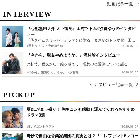
動画記事一覧
INTERVIEW
『心配無用ノ介 天下御免』田村ツトム×沙倉ゆうのインタビ
ュー
『侍タイムスリッパー』ファンに贈る、まさかのドラマ化！田村ツトム×沙倉ゆうのが語る『心配無用ノ介』撮影秘話
#田村ツトム
#沙倉ゆうの
2026.07.30
『今から、親友やめようか。』沢村玲インタビュー
沢村玲、親友から一線を越えて…理想の恋愛像について語る
#今から、親友やめようか。
#沢村玲
2026.06.20
インタビュー記事一覧
PICKUP
夏BLが真っ盛り！ 胸キュンも感動も運んでくれるおすすめ
ドラマ3選
#BL
#コントラスト
2026.08.07
奇妙で自由な音楽家集団の真実とは？『エレファント6レコー