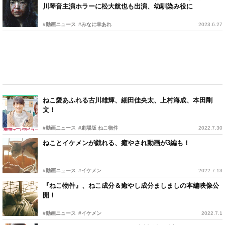
川琴音主演ホラーに松大航也も出演、幼馴染み役に
#動画ニュース
#みなに幸あれ
2023.6.27
ねこ愛あふれる古川雄輝、細田佳央太、上村海成、本田剛
文！
#動画ニュース
#劇場版 ねこ物件
2022.7.30
ねことイケメンが戯れる、癒やされ動画が3編も！
#動画ニュース
#イケメン
2022.7.13
『ねこ物件』、ねこ成分＆癒やし成分ましましの本編映像公
開！
#動画ニュース
#イケメン
2022.7.1