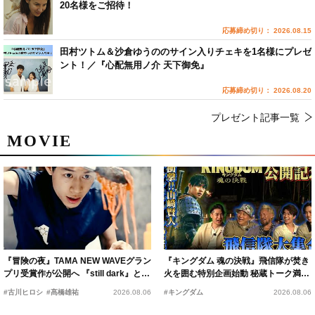
20名様をご招待！
応募締め切り： 2026.08.15
田村ツトム＆沙倉ゆうののサイン入りチェキを1名様にプレゼ
ント！／『心配無用ノ介 天下御免』
応募締め切り： 2026.08.20
プレゼント記事一覧
MOVIE
『冒険の夜』TAMA NEW WAVEグラン
『キングダム 魂の決戦』飛信隊が焚き
プリ受賞作が公開へ 『still dark』と同
火を囲む特別企画始動 秘蔵トーク満載
時上映決定
の“キングダムキャンプ”開催
#古川ヒロシ
#髙橋雄祐
2026.08.06
#キングダム
2026.08.06