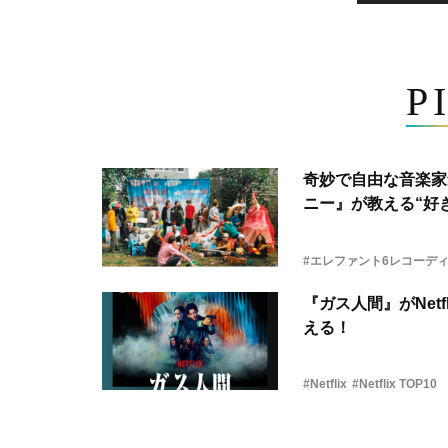
P
奇妙で自由な音楽家
ニー』が教える“好き
#エレファント6レコーデ
『ガス人間』がNetf
える！
#Netflix
#Netflix TOP10