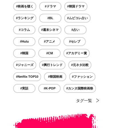
#映画を聴く
#ドラマ
#韓国ドラマ
#ランキング
#BL
#ムビコレ占い
#コラム
#週末シネマ
#占い
#Hulu
#アニメ
#セレブ
#韓国
#CM
#アカデミー賞
#ジャニーズ
#興行トレンド
#元ネタ比較
#Netflix TOP10
#韓国映画
#ファッション
#実話
#K-POP
#カンヌ国際映画祭
タグ一覧