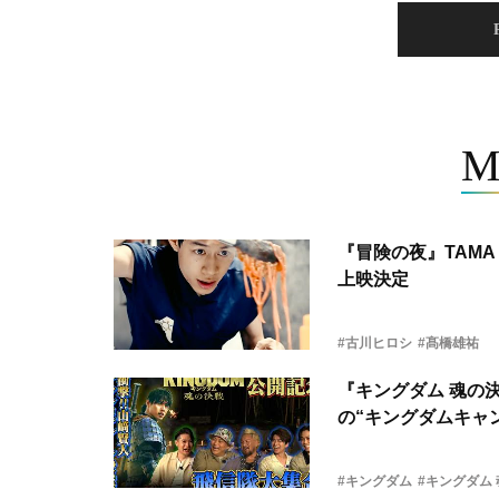
M
『冒険の夜』TAMA 
上映決定
#古川ヒロシ
#髙橋雄祐
『キングダム 魂の
の“キングダムキャ
#キングダム
#キングダム