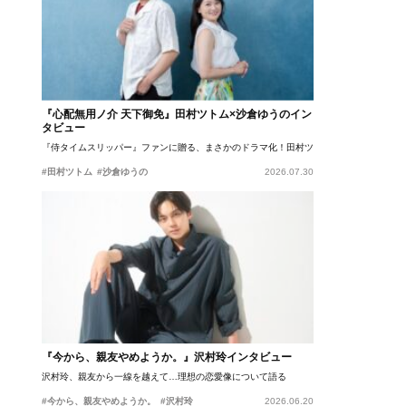
『心配無用ノ介 天下御免』田村ツトム×沙倉ゆうのイン
タビュー
『侍タイムスリッパー』ファンに贈る、まさかのドラマ化！田村ツトム×沙倉ゆうのが語
#田村ツトム
#沙倉ゆうの
2026.07.30
『今から、親友やめようか。』沢村玲インタビュー
沢村玲、親友から一線を越えて…理想の恋愛像について語る
#今から、親友やめようか。
#沢村玲
2026.06.20