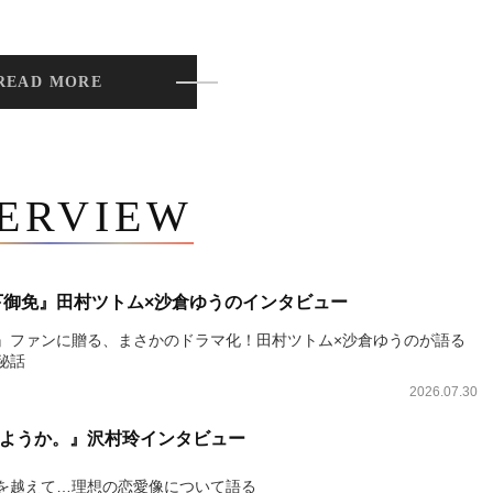
READ MORE
TERVIEW
下御免』田村ツトム×沙倉ゆうのインタビュー
』ファンに贈る、まさかのドラマ化！田村ツトム×沙倉ゆうのが語る
秘話
2026.07.30
ようか。』沢村玲インタビュー
を越えて…理想の恋愛像について語る