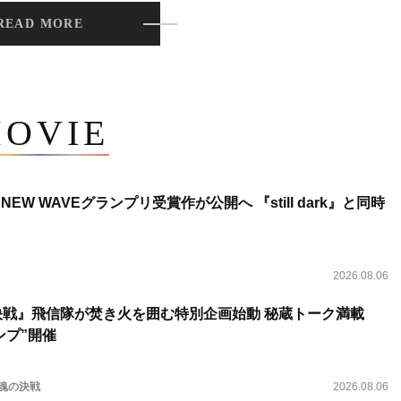
READ MORE
OVIE
NEW WAVEグランプリ受賞作が公開へ 『still dark』と同時
2026.08.06
決戦』飛信隊が焚き火を囲む特別企画始動 秘蔵トーク満載
ンプ”開催
 魂の決戦
2026.08.06