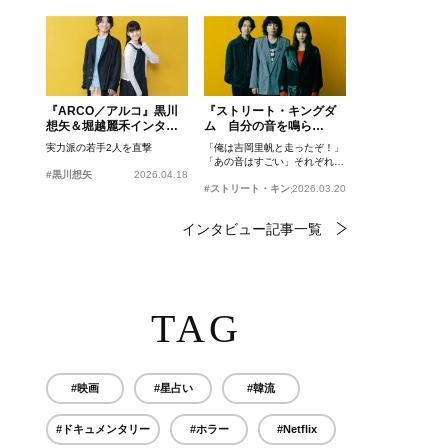
『ARCO／アルコ』黒川
『ストリート・キングダ
想矢＆堀越麗禾インタビ
ム 自分の音を鳴ら
ュー
せ。』峯田和伸、若葉竜
実力派の若手2人を直撃
「俺は吉岡里帆と走ったぞ！」
也、吉岡里帆インタビュ
「あの音はすごい」それぞれの
ー
#黒川想矢
2026.04.18
忘れがたいシーンとは？
#ストリート・キングダム 自分の音を鳴らせ。
2026.03.20
インタビュー記事一覧
TAG
#映画
#星占い
#韓流
#ドキュメンタリー
#ホラー
#Netflix