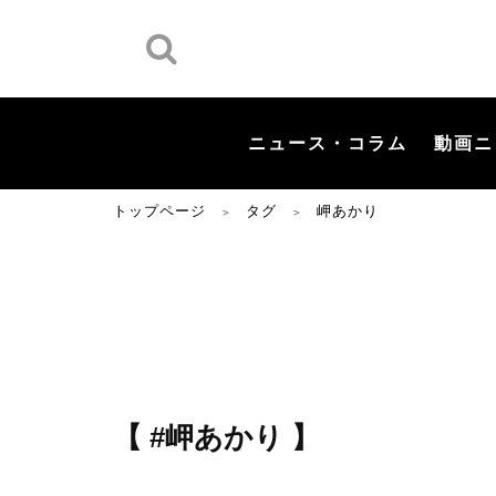
ニュース・コラム
動画ニ
トップページ
タグ
岬あかり
＞
＞
【 #岬あかり 】