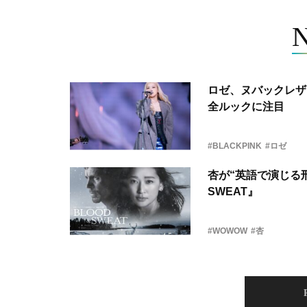
ロゼ、ヌバックレザー
全ルックに注目
#BLACKPINK
#ロゼ
杏が“英語で演じる刑
SWEAT』
#WOWOW
#杏