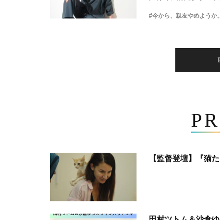
#今から、親友やめようか
PR
【監督登壇】『猫た
田村ツトム＆沙倉ゆ