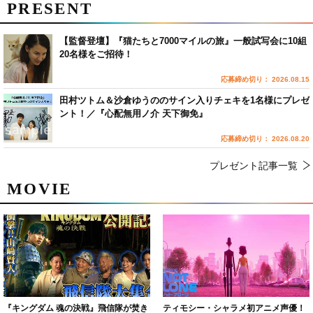
PRESENT
【監督登壇】『猫たちと7000マイルの旅』一般試写会に10組
20名様をご招待！
応募締め切り： 2026.08.15
田村ツトム＆沙倉ゆうののサイン入りチェキを1名様にプレゼ
ント！／『心配無用ノ介 天下御免』
応募締め切り： 2026.08.20
プレゼント記事一覧
MOVIE
『キングダム 魂の決戦』飛信隊が焚き
ティモシー・シャラメ初アニメ声優！