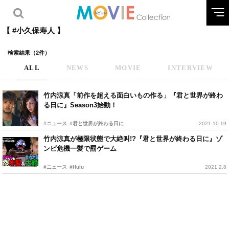
【 #小久保寿人 】
検索結果（2件）
ALL
NEWS
MOVIE
INTERVIEW
竹内涼真「前作を超える面白いもの作る」『君と世界が終わ
る日に』Season3始動！
#ニュース
#君と世界が終わる日に
2021.10.19
竹内涼真が極限状態で大絶叫!?『君と世界が終わる日に』ゾ
ンビ危機一髪で罰ゲーム
#ニュース
#Hulu
2021.2.8