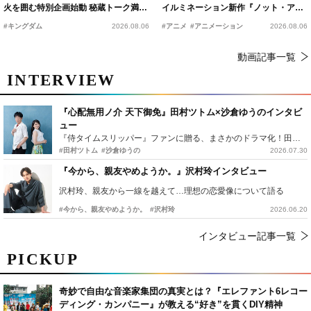
火を囲む特別企画始動 秘蔵トーク満載
イルミネーション新作『ノット・アロ
の“キングダムキャンプ”開催
ーン』2027年公開決定
#キングダム
2026.08.06
#アニメ
#アニメーション
2026.08.06
動画記事一覧
INTERVIEW
『心配無用ノ介 天下御免』田村ツトム×沙倉ゆうのインタビ
ュー
『侍タイムスリッパー』ファンに贈る、まさかのドラマ化！田村ツトム×沙倉ゆうのが語る『心配無用ノ介』撮影秘話
#田村ツトム
#沙倉ゆうの
2026.07.30
『今から、親友やめようか。』沢村玲インタビュー
沢村玲、親友から一線を越えて…理想の恋愛像について語る
#今から、親友やめようか。
#沢村玲
2026.06.20
インタビュー記事一覧
PICKUP
奇妙で自由な音楽家集団の真実とは？『エレファント6レコー
ディング・カンパニー』が教える“好き”を貫くDIY精神