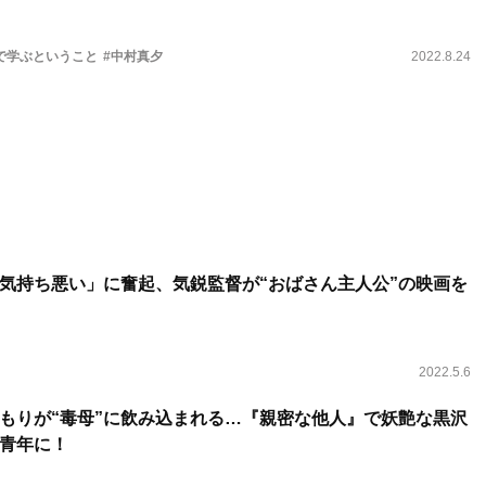
で学ぶということ
#中村真夕
2022.8.24
気持ち悪い」に奮起、気鋭監督が“おばさん主人公”の映画を
2022.5.6
もりが“毒母”に飲み込まれる…『親密な他人』で妖艶な黒沢
青年に！