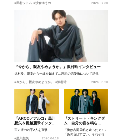
#田村ツトム
#沙倉ゆうの
2026.07.30
『今から、親友やめようか。』沢村玲インタビュー
沢村玲、親友から一線を越えて…理想の恋愛像について語る
#今から、親友やめようか。
#沢村玲
2026.06.20
『ARCO／アルコ』黒川
『ストリート・キングダ
想矢＆堀越麗禾インタビ
ム 自分の音を鳴ら
ュー
せ。』峯田和伸、若葉竜
実力派の若手2人を直撃
「俺は吉岡里帆と走ったぞ！」
也、吉岡里帆インタビュ
「あの音はすごい」それぞれの
ー
#黒川想矢
2026.04.18
忘れがたいシーンとは？