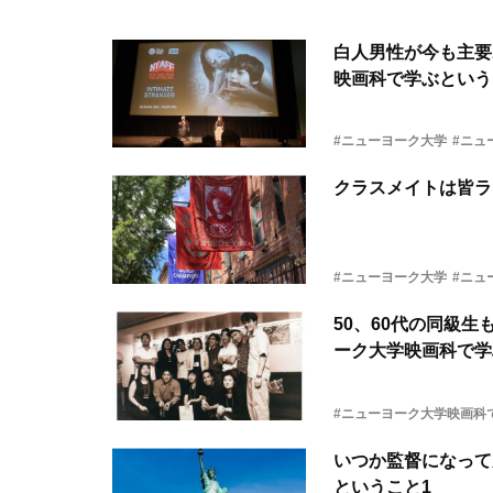
白人男性が今も主要
映画科で学ぶという
#ニューヨーク大学
#ニュ
クラスメイトは皆ラ
#ニューヨーク大学
#ニュ
50、60代の同級
ーク大学映画科で学
#ニューヨーク大学映画科
いつか監督になって
ということ1