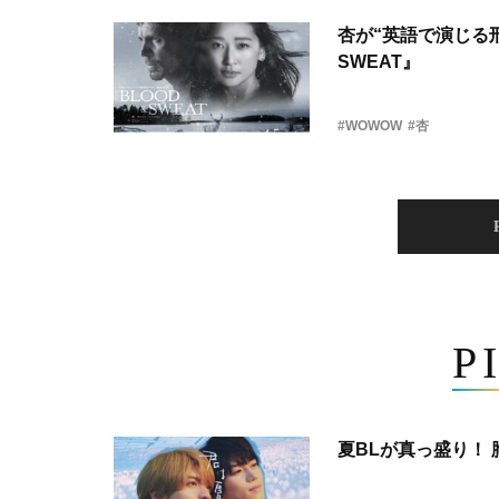
杏が“英語で演じる刑
SWEAT』
#WOWOW
#杏
P
夏BLが真っ盛り！