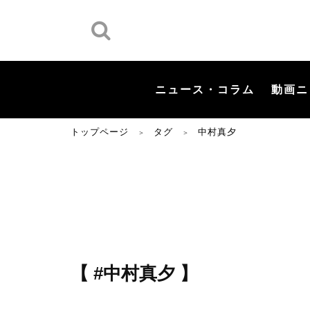
ニュース・コラム
動画ニ
トップページ
タグ
中村真夕
＞
＞
【 #中村真夕 】