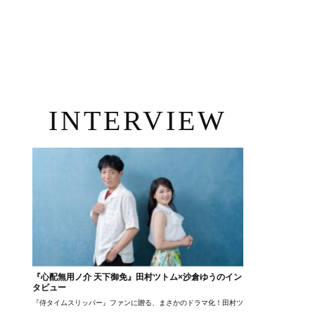
INTERVIEW
『心配無用ノ介 天下御免』田村ツトム×沙倉ゆうのイン
タビュー
『侍タイムスリッパー』ファンに贈る、まさかのドラマ化！田村ツトム×沙倉ゆうのが語