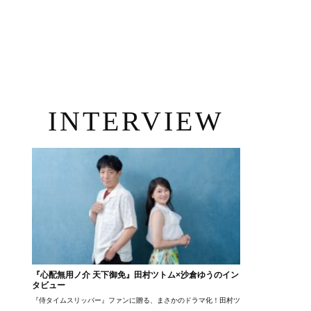
INTERVIEW
『心配無用ノ介 天下御免』田村ツトム×沙倉ゆうのイン
タビュー
『侍タイムスリッパー』ファンに贈る、まさかのドラマ化！田村ツトム×沙倉ゆうのが語