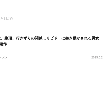
RVIEW
教、絶頂、行きずりの関係…リビドーに突き動かされる男女
題作
ンレン
2025.5.2