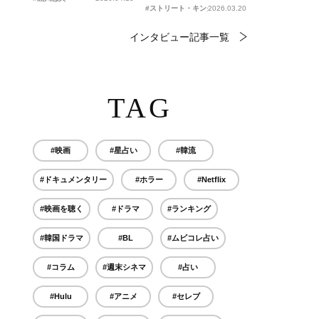
#ストリート・キングダム 自分の音を鳴らせ。
2026.03.20
インタビュー記事一覧
TAG
#映画
#星占い
#韓流
#ドキュメンタリー
#ホラー
#Netflix
#映画を聴く
#ドラマ
#ランキング
#韓国ドラマ
#BL
#ムビコレ占い
#コラム
#週末シネマ
#占い
#Hulu
#アニメ
#セレブ