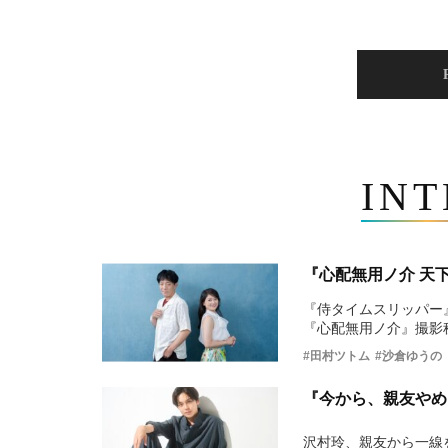
IN
『心配無用ノ介 天
『侍タイムスリッパー
『心配無用ノ介』撮影
#田村ツトム
#沙倉ゆうの
『今から、親友やめ
沢村玲、親友から一線