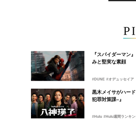
P
『スパイダーマン』
みと堅実な素顔
#DUNE
#オデュッセイア
黒木メイサがハード
犯罪対策課–』
#Hulu
#Hulu週間ランキ