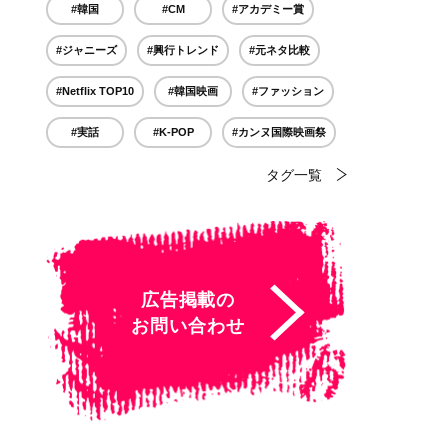
#韓国
#CM
#アカデミー賞
#ジャニーズ
#興行トレンド
#元ネタ比較
#Netflix TOP10
#韓国映画
#ファッション
#実話
#K-POP
#カンヌ国際映画祭
タグ一覧
広告掲載の
お問い合わせ