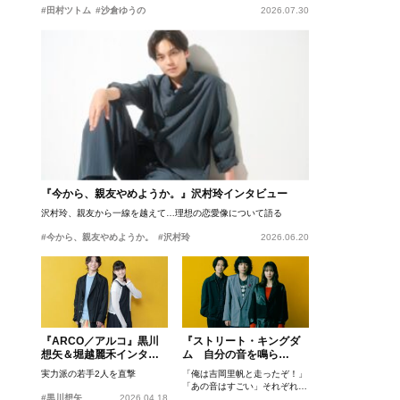
#田村ツトム
#沙倉ゆうの
2026.07.30
『今から、親友やめようか。』沢村玲インタビュー
沢村玲、親友から一線を越えて…理想の恋愛像について語る
#今から、親友やめようか。
#沢村玲
2026.06.20
『ARCO／アルコ』黒川
『ストリート・キングダ
想矢＆堀越麗禾インタビ
ム 自分の音を鳴ら
ュー
せ。』峯田和伸、若葉竜
実力派の若手2人を直撃
「俺は吉岡里帆と走ったぞ！」
也、吉岡里帆インタビュ
「あの音はすごい」それぞれの
ー
#黒川想矢
2026.04.18
忘れがたいシーンとは？