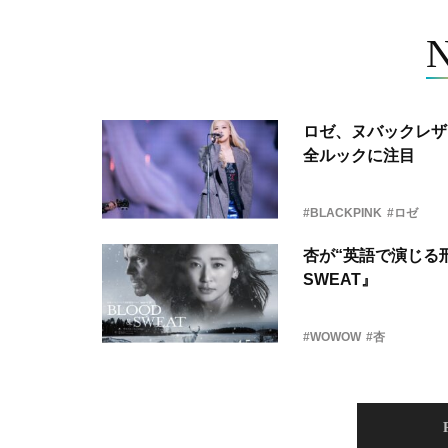
ロゼ、ヌバックレザー
全ルックに注目
#BLACKPINK
#ロゼ
杏が“英語で演じる刑
SWEAT』
#WOWOW
#杏