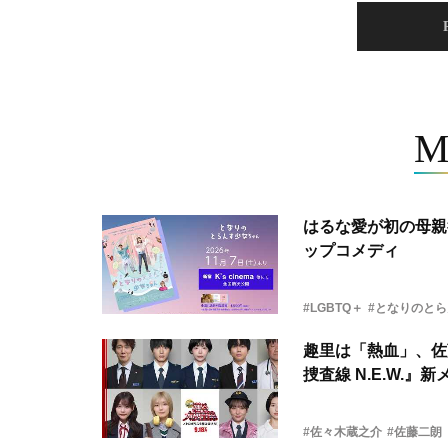
M
はるな愛が初の母親
ップコメディ
#LGBTQ＋
#となりのと
趣里は「熱血」、佐
捜査線 N.E.W.』
#佐々木蔵之介
#佐藤二朗