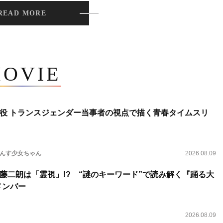
READ MORE
OVIE
役 トランスジェンダー当事者の視点で描く青春タイムスリ
らんす少女ちゃん
2026.08.09
藤二朗は「霊視」!? “謎のキーワード”で読み解く『踊る大
新メンバー
2026.08.09