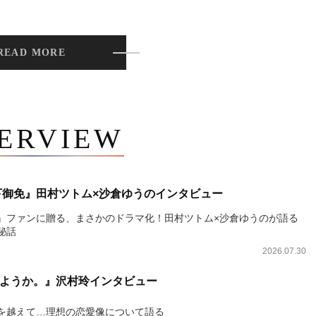
READ MORE
TERVIEW
下御免』田村ツトム×沙倉ゆうのインタビュー
』ファンに贈る、まさかのドラマ化！田村ツトム×沙倉ゆうのが語る
秘話
2026.07.30
ようか。』沢村玲インタビュー
を越えて…理想の恋愛像について語る