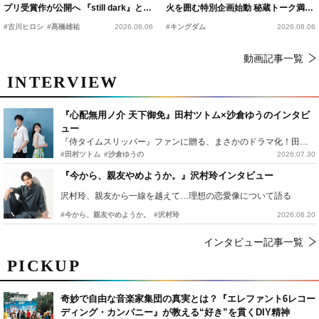
プリ受賞作が公開へ 『still dark』と同
火を囲む特別企画始動 秘蔵トーク満載
時上映決定
の“キングダムキャンプ”開催
#古川ヒロシ
#髙橋雄祐
2026.08.06
#キングダム
2026.08.06
動画記事一覧
INTERVIEW
『心配無用ノ介 天下御免』田村ツトム×沙倉ゆうのインタビ
ュー
『侍タイムスリッパー』ファンに贈る、まさかのドラマ化！田村ツトム×沙倉ゆうのが語る『心配無用ノ介』撮影秘話
#田村ツトム
#沙倉ゆうの
2026.07.30
『今から、親友やめようか。』沢村玲インタビュー
沢村玲、親友から一線を越えて…理想の恋愛像について語る
#今から、親友やめようか。
#沢村玲
2026.06.20
インタビュー記事一覧
PICKUP
奇妙で自由な音楽家集団の真実とは？『エレファント6レコー
ディング・カンパニー』が教える“好き”を貫くDIY精神