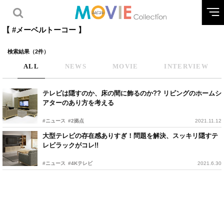
【 #メーベルトーコー 】
検索結果（2件）
ALL
NEWS
MOVIE
INTERVIEW
テレビは隠すのか、床の間に飾るのか?? リビングのホームシ
アターのあり方を考える
#ニュース
#2拠点
2021.11.12
大型テレビの存在感ありすぎ！問題を解決、スッキリ隠すテ
レビラックがコレ!!
#ニュース
#4Kテレビ
2021.6.30