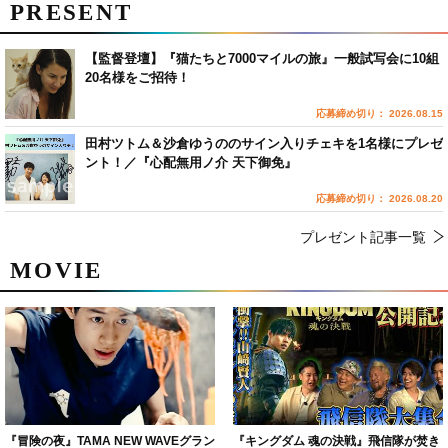
PRESENT
【監督登壇】『猫たちと7000マイルの旅』一般試写会に10組
20名様をご招待！
応募締め切り： 2026.08.15
田村ツトム＆沙倉ゆうののサイン入りチェキを1名様にプレゼ
ント！／『心配無用ノ介 天下御免』
応募締め切り： 2026.08.20
プレゼント記事一覧
MOVIE
『冒険の夜』TAMA NEW WAVEグラン
『キングダム 魂の決戦』飛信隊が焚き