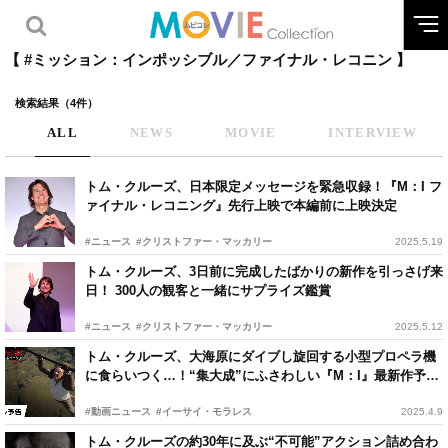
【 #ミッション：インポッシブル／ファイナル・レコニン 】
検索結果（4件）
ALL
NEWS
MOVIE
INTERVIEW
トム・クルーズ、日本限定メッセージを緊急収録！『M：I フ
ァイナル・レコニング』先行上映で本編前に上映決定
#ニュース
#クリストファー・マッカリー
2025.5.19
トム・クルーズ、3日前に完成したばかりの新作を引っさげ来
日！ 300人の観客と一緒にサプライズ鑑賞
#ニュース
#クリストファー・マッカリー
2025.5.12
トム・クルーズ、大海原にダイブし旋回する小型プロペラ機
に食らいつく…！“集大成”にふさわしい『M：I』最新作予告
編
#動画ニュース
#イーサイ・モラレス
2025.4.9
トム・クルーズの約30年に及ぶ“不可能”アクション詰め合わ