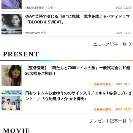
#BLACKPINK
#ロゼ
2026.02.03
杏が“英語で演じる刑事”に挑戦 国境を越えるバディドラマ
『BLOOD & SWEAT』
#WOWOW
#杏
2026.02.02
ニュース記事一覧
PRESENT
【監督登壇】『猫たちと7000マイルの旅』一般試写会に10組
20名様をご招待！
応募締め切り： 2026.08.15
田村ツトム＆沙倉ゆうののサイン入りチェキを1名様にプレゼ
ント！／『心配無用ノ介 天下御免』
応募締め切り： 2026.08.20
プレゼント記事一覧
MOVIE