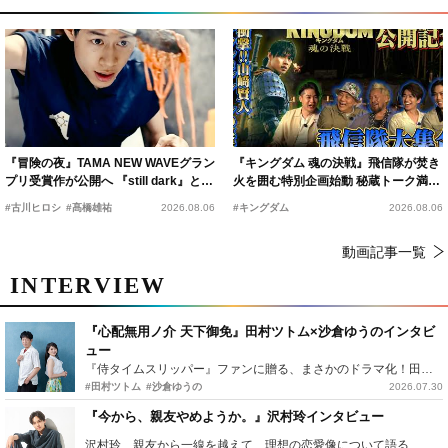
『冒険の夜』TAMA NEW WAVEグラン
『キングダム 魂の決戦』飛信隊が焚き
プリ受賞作が公開へ 『still dark』と同
火を囲む特別企画始動 秘蔵トーク満載
時上映決定
の“キングダムキャンプ”開催
#古川ヒロシ
#髙橋雄祐
2026.08.06
#キングダム
2026.08.06
動画記事一覧
INTERVIEW
『心配無用ノ介 天下御免』田村ツトム×沙倉ゆうのインタビ
ュー
『侍タイムスリッパー』ファンに贈る、まさかのドラマ化！田村ツトム×沙倉ゆうのが語る『心配無用ノ介』撮影秘話
#田村ツトム
#沙倉ゆうの
2026.07.30
『今から、親友やめようか。』沢村玲インタビュー
沢村玲、親友から一線を越えて…理想の恋愛像について語る