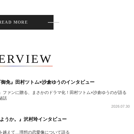
READ MORE
TERVIEW
下御免』田村ツトム×沙倉ゆうのインタビュー
』ファンに贈る、まさかのドラマ化！田村ツトム×沙倉ゆうのが語る
秘話
2026.07.30
ようか。』沢村玲インタビュー
を越えて…理想の恋愛像について語る