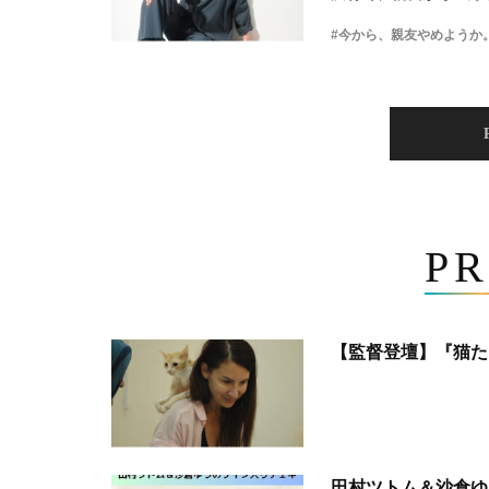
#今から、親友やめようか
PR
【監督登壇】『猫た
田村ツトム＆沙倉ゆ