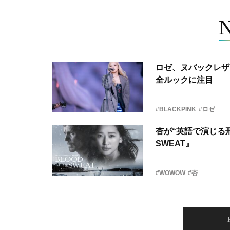
ロゼ、ヌバックレザー
全ルックに注目
#BLACKPINK
#ロゼ
杏が“英語で演じる刑
SWEAT』
#WOWOW
#杏