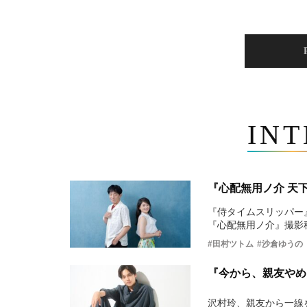
IN
『心配無用ノ介 天
『侍タイムスリッパー
『心配無用ノ介』撮影
#田村ツトム
#沙倉ゆうの
『今から、親友やめ
沢村玲、親友から一線