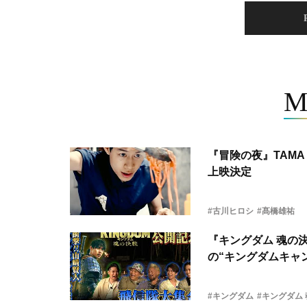
M
『冒険の夜』TAMA 
上映決定
#古川ヒロシ
#髙橋雄祐
『キングダム 魂の
の“キングダムキャ
#キングダム
#キングダム