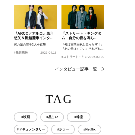
『ARCO／アルコ』黒川
『ストリート・キングダ
想矢＆堀越麗禾インタビ
ム 自分の音を鳴ら
ュー
せ。』峯田和伸、若葉竜
実力派の若手2人を直撃
「俺は吉岡里帆と走ったぞ！」
也、吉岡里帆インタビュ
「あの音はすごい」それぞれの
ー
#黒川想矢
2026.04.18
忘れがたいシーンとは？
#ストリート・キングダム 自分の音を鳴らせ。
2026.03.20
インタビュー記事一覧
TAG
#映画
#星占い
#韓流
#ドキュメンタリー
#ホラー
#Netflix