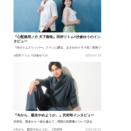
『心配無用ノ介 天下御免』田村ツトム×沙倉ゆうのイン
タビュー
『侍タイムスリッパー』ファンに贈る、まさかのドラマ化！田村ツトム×沙倉ゆうのが語
#田村ツトム
#沙倉ゆうの
2026.07.30
『今から、親友やめようか。』沢村玲インタビュー
沢村玲、親友から一線を越えて…理想の恋愛像について語る
#今から、親友やめようか。
#沢村玲
2026.06.20