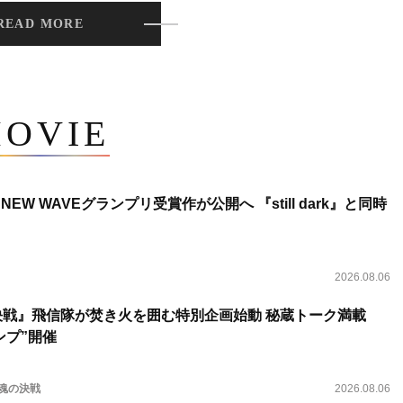
READ MORE
OVIE
NEW WAVEグランプリ受賞作が公開へ 『still dark』と同時
2026.08.06
決戦』飛信隊が焚き火を囲む特別企画始動 秘蔵トーク満載
ンプ”開催
 魂の決戦
2026.08.06