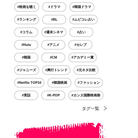
#映画を聴く
#ドラマ
#韓国ドラマ
#ランキング
#BL
#ムビコレ占い
#コラム
#週末シネマ
#占い
#Hulu
#アニメ
#セレブ
#韓国
#CM
#アカデミー賞
#ジャニーズ
#興行トレンド
#元ネタ比較
#Netflix TOP10
#韓国映画
#ファッション
#実話
#K-POP
#カンヌ国際映画祭
タグ一覧