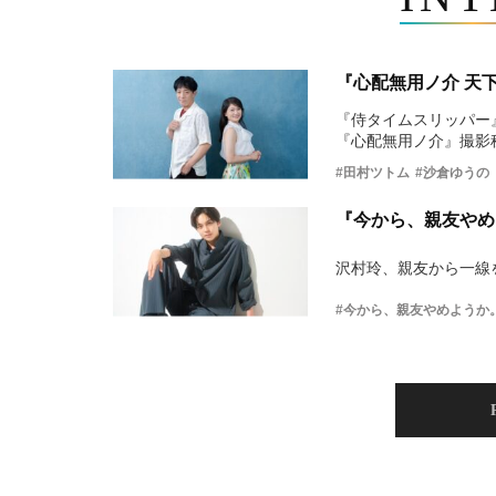
『心配無用ノ介 天
『侍タイムスリッパー
『心配無用ノ介』撮影
#田村ツトム
#沙倉ゆうの
『今から、親友やめ
沢村玲、親友から一線
#今から、親友やめようか