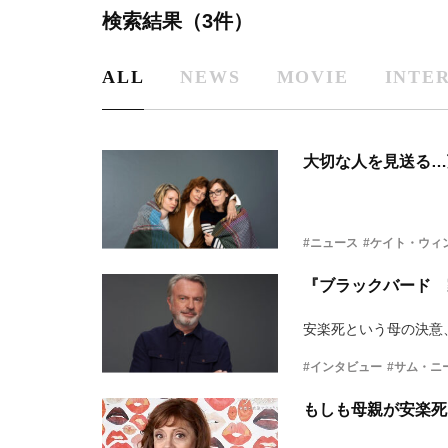
検索結果（3件）
ALL
NEWS
MOVIE
INTE
大切な人を見送る…
#ニュース
#ケイト・ウィ
『ブラックバード 
安楽死という母の決意
#インタビュー
#サム・ニ
もしも母親が安楽死