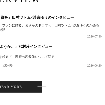
下御免』田村ツトム×沙倉ゆうのインタビュー
』ファンに贈る、まさかのドラマ化！田村ツトム×沙倉ゆうのが語る
秘話
2026.07.30
ようか。』沢村玲インタビュー
を越えて…理想の恋愛像について語る
。
#沢村玲
2026.06.20
READ MORE