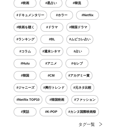
#映画
#星占い
#韓流
#ドキュメンタリー
#ホラー
#Netflix
#映画を聴く
#ドラマ
#韓国ドラマ
#ランキング
#BL
#ムビコレ占い
#コラム
#週末シネマ
#占い
#Hulu
#アニメ
#セレブ
#韓国
#CM
#アカデミー賞
#ジャニーズ
#興行トレンド
#元ネタ比較
#Netflix TOP10
#韓国映画
#ファッション
#実話
#K-POP
#カンヌ国際映画祭
タグ一覧