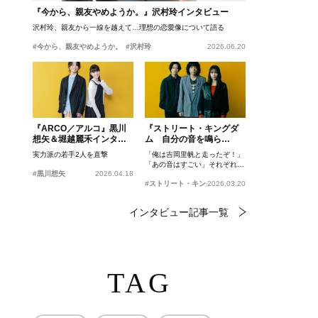
『今から、親友やめようか。』沢村玲インタビュー
沢村玲、親友から一線を越えて…理想の恋愛像について語る
#今から、親友やめようか。
#沢村玲
2026.06.20
『ARCO／アルコ』黒川
『ストリート・キングダ
想矢＆堀越麗禾インタビ
ム 自分の音を鳴ら
ュー
せ。』峯田和伸、若葉竜
実力派の若手2人を直撃
「俺は吉岡里帆と走ったぞ！」
也、吉岡里帆インタビュ
「あの音はすごい」それぞれの
ー
#黒川想矢
2026.04.18
忘れがたいシーンとは？
#ストリート・キングダム 自分の音を鳴らせ。
2026.03.20
インタビュー記事一覧
TAG