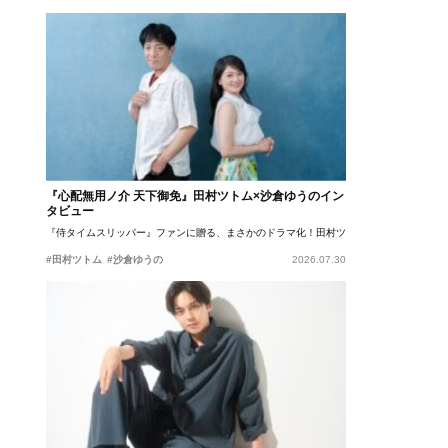
『心配無用ノ介 天下御免』田村ツトム×沙倉ゆうのイン
タビュー
『侍タイムスリッパー』ファンに贈る、まさかのドラマ化！田村ツトム×沙倉ゆうのが語
#田村ツトム
#沙倉ゆうの
2026.07.30