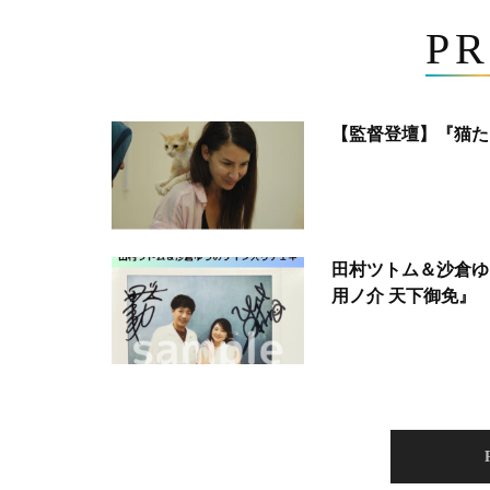
PR
【監督登壇】『猫た
田村ツトム＆沙倉ゆ
用ノ介 天下御免』