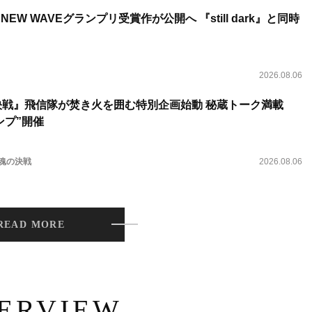
NEW WAVEグランプリ受賞作が公開へ 『still dark』と同時
2026.08.06
決戦』飛信隊が焚き火を囲む特別企画始動 秘蔵トーク満載
ンプ”開催
 魂の決戦
2026.08.06
READ MORE
TERVIEW