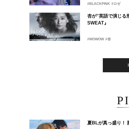
#BLACKPINK
#ロゼ
杏が“英語で演じる刑
SWEAT』
#WOWOW
#杏
P
夏BLが真っ盛り！