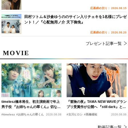
応募締め切り： 2026.08.15
田村ツトム＆沙倉ゆうののサイン入りチェキを1名様にプレゼ
ント！／『心配無用ノ介 天下御免』
応募締め切り： 2026.08.20
プレゼント記事一覧
MOVIE
timelesz橋本将生、初主演映画で年上
『冒険の夜』TAMA NEW WAVEグラン
男子役 『お姉ちゃんの翠くん』切ない
プリ受賞作が公開へ 『still dark』と同
恋の幕開けを予感
時上映決定
#timelesz
#お姉ちゃんの翠くん
2026.08.08
#古川ヒロシ
#髙橋雄祐
2026.08.06
動画記事一覧