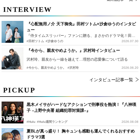
INTERVIEW
『心配無用ノ介 天下御免』田村ツトム×沙倉ゆうのインタビ
ュー
『侍タイムスリッパー』ファンに贈る、まさかのドラマ化！田村ツトム×沙倉ゆうのが語る『心配無用ノ介』撮影秘話
#田村ツトム
#沙倉ゆうの
2026.07.30
『今から、親友やめようか。』沢村玲インタビュー
沢村玲、親友から一線を越えて…理想の恋愛像について語る
#今から、親友やめようか。
#沢村玲
2026.06.20
インタビュー記事一覧
PICKUP
黒木メイサがハードなアクションで刑事役を熱演！『八神瑛
子 –上野中央署 組織犯罪対策課–』
#Hulu
#Hulu週間ランキング
2026.08.08
夏BLが真っ盛り！ 胸キュンも感動も運んでくれるおすすめ
ドラマ3選