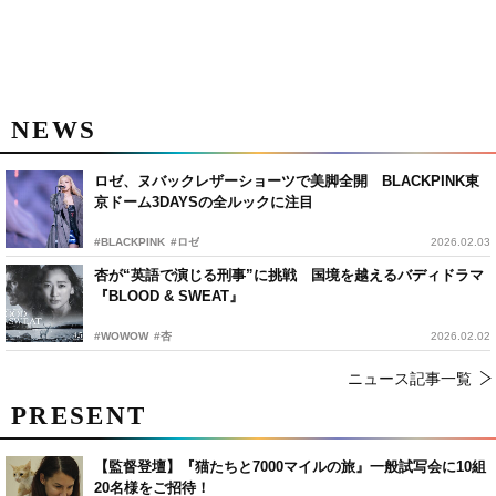
NEWS
ロゼ、ヌバックレザーショーツで美脚全開 BLACKPINK東
京ドーム3DAYSの全ルックに注目
#BLACKPINK
#ロゼ
2026.02.03
杏が“英語で演じる刑事”に挑戦 国境を越えるバディドラマ
『BLOOD & SWEAT』
#WOWOW
#杏
2026.02.02
ニュース記事一覧
PRESENT
【監督登壇】『猫たちと7000マイルの旅』一般試写会に10組
20名様をご招待！