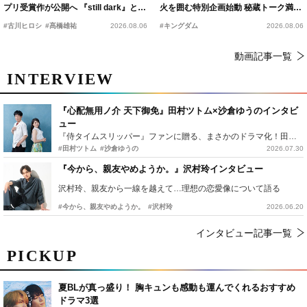
プリ受賞作が公開へ 『still dark』と同
火を囲む特別企画始動 秘蔵トーク満載
時上映決定
の“キングダムキャンプ”開催
#古川ヒロシ
#髙橋雄祐
2026.08.06
#キングダム
2026.08.06
動画記事一覧
INTERVIEW
『心配無用ノ介 天下御免』田村ツトム×沙倉ゆうのインタビ
ュー
『侍タイムスリッパー』ファンに贈る、まさかのドラマ化！田村ツトム×沙倉ゆうのが語る『心配無用ノ介』撮影秘話
#田村ツトム
#沙倉ゆうの
2026.07.30
『今から、親友やめようか。』沢村玲インタビュー
沢村玲、親友から一線を越えて…理想の恋愛像について語る
#今から、親友やめようか。
#沢村玲
2026.06.20
インタビュー記事一覧
PICKUP
夏BLが真っ盛り！ 胸キュンも感動も運んでくれるおすすめ
ドラマ3選