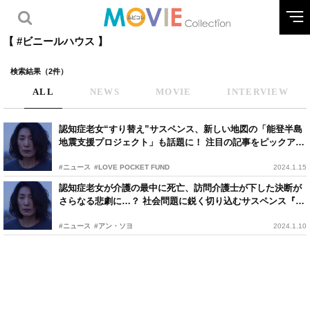
【 #ビニールハウス 】
検索結果（2件）
ALL
NEWS
MOVIE
INTERVIEW
認知症老女“すり替え”サスペンス、新しい地図の「能登半島
地震支援プロジェクト」も話題に！ 注目の記事をピックアッ
プ
#ニュース
#LOVE POCKET FUND
2024.1.15
認知症老女が介護の最中に死亡、訪問介護士が下した決断が
さらなる悲劇に…？ 社会問題に鋭く切り込むサスペンス『ビ
ニールハウス』
#ニュース
#アン・ソヨ
2024.1.10