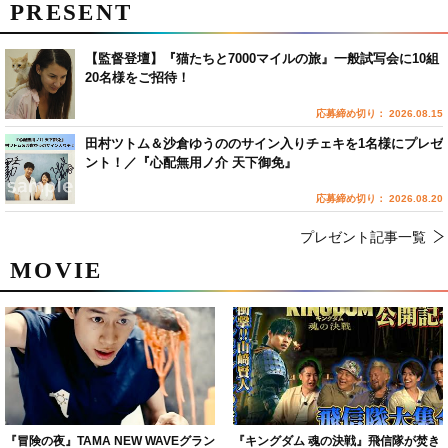
PRESENT
【監督登壇】『猫たちと7000マイルの旅』一般試写会に10組
20名様をご招待！
応募締め切り： 2026.08.15
田村ツトム＆沙倉ゆうののサイン入りチェキを1名様にプレゼ
ント！／『心配無用ノ介 天下御免』
応募締め切り： 2026.08.20
プレゼント記事一覧
MOVIE
『冒険の夜』TAMA NEW WAVEグラン
『キングダム 魂の決戦』飛信隊が焚き