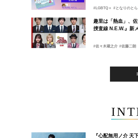
#LGBTQ＋
#となりのと
趣里は「熱血」、佐
捜査線 N.E.W.』
#佐々木蔵之介
#佐藤二朗
IN
『心配無用ノ介 天