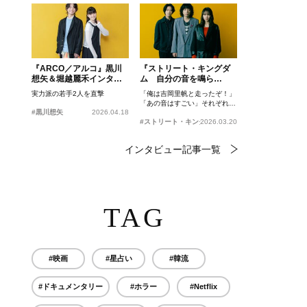
『ARCO／アルコ』黒川
『ストリート・キングダ
想矢＆堀越麗禾インタビ
ム 自分の音を鳴ら
ュー
せ。』峯田和伸、若葉竜
実力派の若手2人を直撃
「俺は吉岡里帆と走ったぞ！」
也、吉岡里帆インタビュ
「あの音はすごい」それぞれの
ー
#黒川想矢
2026.04.18
忘れがたいシーンとは？
#ストリート・キングダム 自分の音を鳴らせ。
2026.03.20
インタビュー記事一覧
TAG
#映画
#星占い
#韓流
#ドキュメンタリー
#ホラー
#Netflix