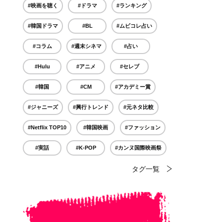
#映画を聴く
#ドラマ
#ランキング
#韓国ドラマ
#BL
#ムビコレ占い
#コラム
#週末シネマ
#占い
#Hulu
#アニメ
#セレブ
#韓国
#CM
#アカデミー賞
#ジャニーズ
#興行トレンド
#元ネタ比較
#Netflix TOP10
#韓国映画
#ファッション
#実話
#K-POP
#カンヌ国際映画祭
タグ一覧