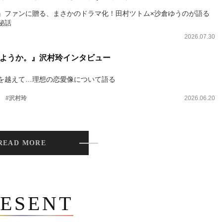
』ファンに贈る、まさかのドラマ化！田村ツトム×沙倉ゆうのが語る
秘話
2026.07.30
ようか。』沢村玲インタビュー
を越えて…理想の恋愛像について語る
。
#沢村玲
2026.06.20
READ MORE
ESENT