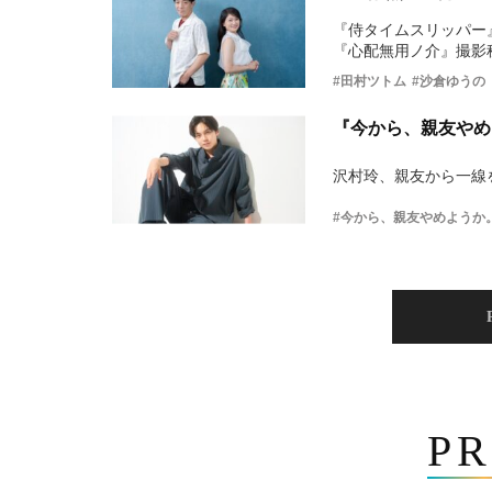
『侍タイムスリッパー
『心配無用ノ介』撮影
#田村ツトム
#沙倉ゆうの
『今から、親友やめ
沢村玲、親友から一線
#今から、親友やめようか
PR