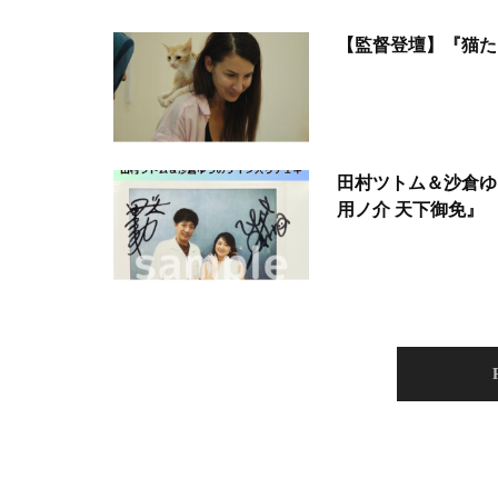
【監督登壇】『猫た
田村ツトム＆沙倉ゆ
用ノ介 天下御免』