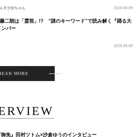
らんす少女ちゃん
2026.08.09
藤二朗は「霊視」!? “謎のキーワード”で読み解く『踊る大
新メンバー
2026.08.09
READ MORE
TERVIEW
下御免』田村ツトム×沙倉ゆうのインタビュー