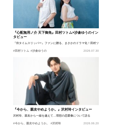
『心配無用ノ介 天下御免』田村ツトム×沙倉ゆうのイン
タビュー
『侍タイムスリッパー』ファンに贈る、まさかのドラマ化！田村ツトム×沙倉ゆうのが語
#田村ツトム
#沙倉ゆうの
2026.07.30
『今から、親友やめようか。』沢村玲インタビュー
沢村玲、親友から一線を越えて…理想の恋愛像について語る
#今から、親友やめようか。
#沢村玲
2026.06.20