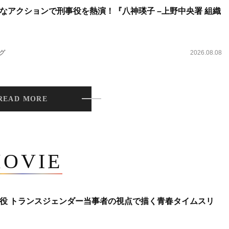
なアクションで刑事役を熱演！『八神瑛子 –上野中央署 組織
ング
2026.08.08
READ MORE
OVIE
役 トランスジェンダー当事者の視点で描く青春タイムスリ