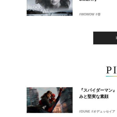
#WOWOW
#杏
P
『スパイダーマン』
みと堅実な素顔
#DUNE
#オデュッセイア