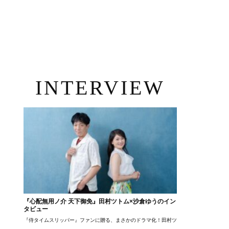
INTERVIEW
『心配無用ノ介 天下御免』田村ツトム×沙倉ゆうのイン
タビュー
『侍タイムスリッパー』ファンに贈る、まさかのドラマ化！田村ツトム×沙倉ゆうのが語