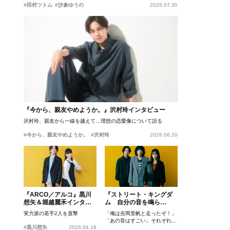
#田村ツトム
#沙倉ゆうの
2026.07.30
『今から、親友やめようか。』沢村玲インタビュー
沢村玲、親友から一線を越えて…理想の恋愛像について語る
#今から、親友やめようか。
#沢村玲
2026.06.20
『ARCO／アルコ』黒川
『ストリート・キングダ
想矢＆堀越麗禾インタビ
ム 自分の音を鳴ら
ュー
せ。』峯田和伸、若葉竜
実力派の若手2人を直撃
「俺は吉岡里帆と走ったぞ！」
也、吉岡里帆インタビュ
「あの音はすごい」それぞれの
ー
#黒川想矢
2026.04.18
忘れがたいシーンとは？