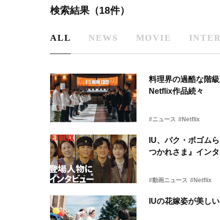
検索結果（18件）
ALL
NEWS
MOVIE
INTE
料理界の過酷な階級
Netflix作品続々
#ニュース
#Netflix
IU、パク・ボゴム
つかれさま』インタ
#動画ニュース
#Netflix
IUの花嫁姿が美し