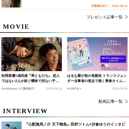
応募締め切り： 2026.08.15
プレゼント記事一覧
MOVIE
松岡茉優×成田凌『男ともだち』 恋人
はるな愛が初の母親役 トランスジェン
ではない2人が紡ぐ曖昧で切ない予告
ダー当事者の視点で描く青春タイムス
編解禁
リップコメディ
#chilldspot
#三島有紀子
2026.08.10
#LGBTQ＋
2026.08.09
動画記事一覧
INTERVIEW
『心配無用ノ介 天下御免』田村ツトム×沙倉ゆうのインタビ