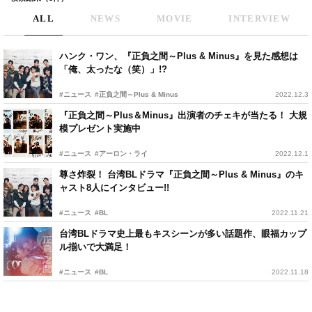
ALL
NEWS
MOVIE
INTERVIEW
ハンク・ワン、『正負之間～Plus & Minus』を見た感想は
「俺、太ったな（笑）」!?
#ニュース
#正負之間～Plus & Minus
2022.12.3
『正負之間～Plus＆Minus』出演者のチェキが当たる！ 大規
模プレゼント実施中
#ニュース
#アーロン・ライ
2022.12.1
尊さ炸裂！ 台湾BLドラマ『正負之間～Plus & Minus』のキ
ャスト8人にインタビュー!!
#ニュース
#BL
2022.11.21
台湾BLドラマ史上最もキスシーンが多い話題作、眼福カップ
ル揃いで大満足！
#ニュース
#BL
2022.11.18