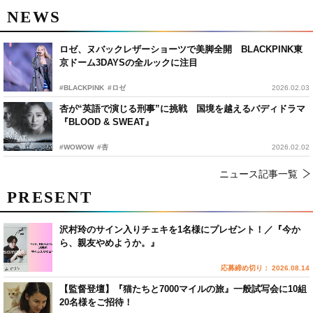
NEWS
ロゼ、ヌバックレザーショーツで美脚全開 BLACKPINK東
京ドーム3DAYSの全ルックに注目
#BLACKPINK
#ロゼ
2026.02.03
杏が“英語で演じる刑事”に挑戦 国境を越えるバディドラマ
『BLOOD & SWEAT』
#WOWOW
#杏
2026.02.02
ニュース記事一覧
PRESENT
沢村玲のサイン入りチェキを1名様にプレゼント！／『今か
ら、親友やめようか。』
応募締め切り： 2026.08.14
【監督登壇】『猫たちと7000マイルの旅』一般試写会に10組
20名様をご招待！