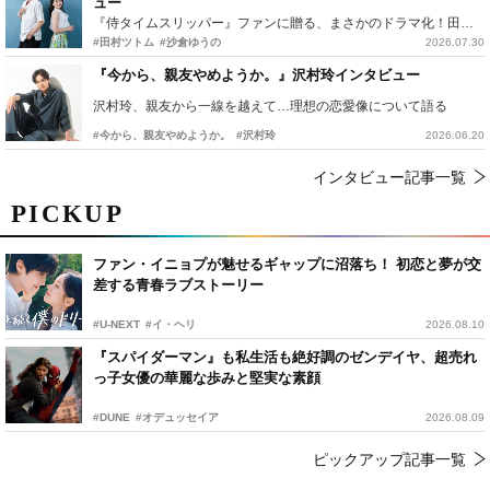
ュー
『侍タイムスリッパー』ファンに贈る、まさかのドラマ化！田村ツトム×沙倉ゆうのが語る『心配無用ノ介』撮影秘話
#田村ツトム
#沙倉ゆうの
2026.07.30
『今から、親友やめようか。』沢村玲インタビュー
沢村玲、親友から一線を越えて…理想の恋愛像について語る
#今から、親友やめようか。
#沢村玲
2026.06.20
インタビュー記事一覧
PICKUP
ファン・イニョプが魅せるギャップに沼落ち！ 初恋と夢が交
差する青春ラブストーリー
#U-NEXT
#イ・ヘリ
2026.08.10
『スパイダーマン』も私生活も絶好調のゼンデイヤ、超売れ
っ子女優の華麗な歩みと堅実な素顔
#DUNE
#オデュッセイア
2026.08.09
ピックアップ記事一覧