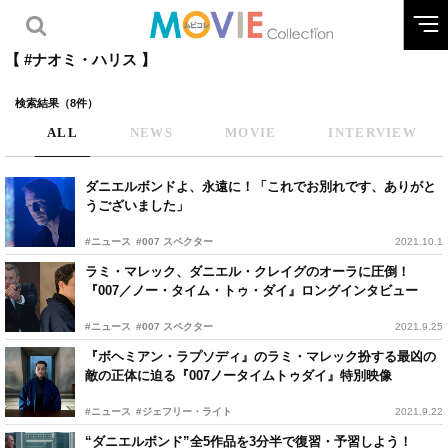
【 #ナオミ・ハリス 】
検索結果（8件）
ALL
NEWS
MOVIE
INTERVIEW
ダニエルボンドよ、永遠に！「これでお別れです、ありがと
うございました」
#ニュース
#007 スペクター
2021.10.1
ラミ・マレック、ダニエル・クレイグのオーラに圧倒！
『007／ノー・タイム・トゥ・ダイ』ロングインタビュー
#ニュース
#007 スペクター
2021.9.25
『ボヘミアン・ラプソディ』のラミ・マレック扮する最凶の
敵の正体に迫る『007ノータイムトゥダイ』特別映像
#ニュース
#ジェフリー・ライト
2021.9.22
“ダニエルボンド”全5作品を3分半で復習・予習しよう！