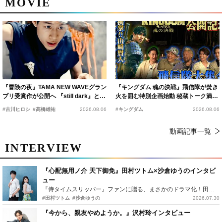
MOVIE
『冒険の夜』TAMA NEW WAVEグラン
『キングダム 魂の決戦』飛信隊が焚き
プリ受賞作が公開へ 『still dark』と同
火を囲む特別企画始動 秘蔵トーク満載
時上映決定
の“キングダムキャンプ”開催
#古川ヒロシ
#髙橋雄祐
2026.08.06
#キングダム
2026.08.06
動画記事一覧
INTERVIEW
『心配無用ノ介 天下御免』田村ツトム×沙倉ゆうのインタビ
ュー
『侍タイムスリッパー』ファンに贈る、まさかのドラマ化！田村ツトム×沙倉ゆうのが語る『心配無用ノ介』撮影秘話
#田村ツトム
#沙倉ゆうの
2026.07.30
『今から、親友やめようか。』沢村玲インタビュー