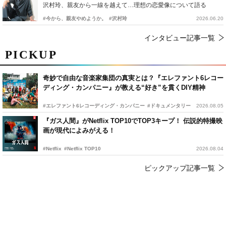
沢村玲、親友から一線を越えて…理想の恋愛像について語る
#今から、親友やめようか。
#沢村玲
2026.06.20
インタビュー記事一覧
PICKUP
奇妙で自由な音楽家集団の真実とは？『エレファント6レコー
ディング・カンパニー』が教える“好き”を貫くDIY精神
#エレファント6レコーディング・カンパニー
#ドキュメンタリー
2026.08.05
『ガス人間』がNetflix TOP10でTOP3キープ！ 伝説的特撮映
画が現代によみがえる！
#Netflix
#Netflix TOP10
2026.08.04
ピックアップ記事一覧