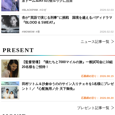
京ドーム3DAYSの全ルックに注目
#BLACKPINK
#ロゼ
2026.02.03
杏が“英語で演じる刑事”に挑戦 国境を越えるバディドラマ
『BLOOD & SWEAT』
#WOWOW
#杏
2026.02.02
ニュース記事一覧
PRESENT
【監督登壇】『猫たちと7000マイルの旅』一般試写会に10組
20名様をご招待！
応募締め切り： 2026.08.15
田村ツトム＆沙倉ゆうののサイン入りチェキを1名様にプレゼ
ント！／『心配無用ノ介 天下御免』
応募締め切り： 2026.08.20
プレゼント記事一覧