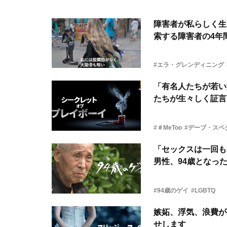
障害者が私らしく生
索する障害者の4年
#エラ・グレンディニング
「有名人たちが若い
たちが生々しく証言
#＃MeToo
#デーブ・スペ
「セックスは一回も
男性、94歳となっ
#94歳のゲイ
#LGBTQ
嫉妬、浮気、浪費が
せします