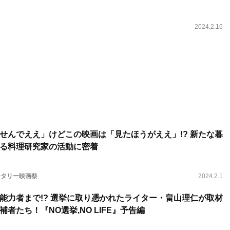
2024.2.16
せんでええ」けどこの映画は「見たほうがええ」!? 新たな暮
る料理研究家の活動に密着
ンタリー映画祭
2024.2.1
能力者まで!? 選挙に取り憑かれたライター・畠山理仁が取材
者たち！『NO選挙,NO LIFE』予告編