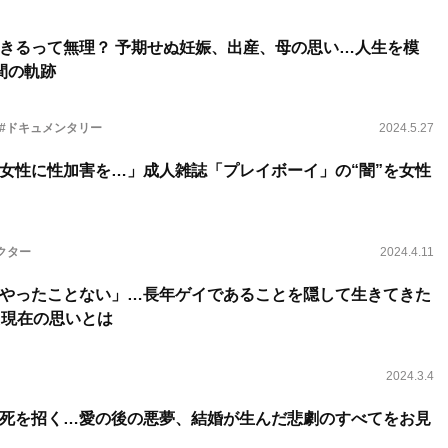
きるって無理？ 予期せぬ妊娠、出産、母の思い…人生を模
間の軌跡
#ドキュメンタリー
2024.5.27
女性に性加害を…」成人雑誌「プレイボーイ」の“闇”を女性
クター
2024.4.11
やったことない」…長年ゲイであることを隠して生きてきた
た現在の思いとは
2024.3.4
死を招く…愛の後の悪夢、結婚が生んだ悲劇のすべてをお見