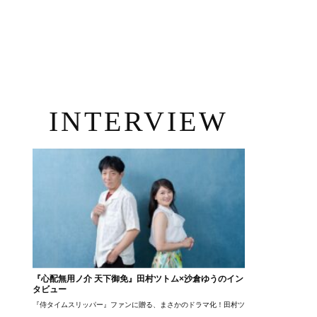
INTERVIEW
『心配無用ノ介 天下御免』田村ツトム×沙倉ゆうのイン
タビュー
『侍タイムスリッパー』ファンに贈る、まさかのドラマ化！田村ツトム×沙倉ゆうのが語