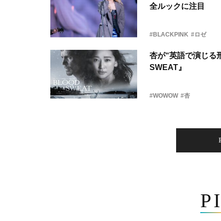
全ルックに注目
#BLACKPINK
#ロゼ
杏が“英語で演じる刑
SWEAT』
#WOWOW
#杏
P