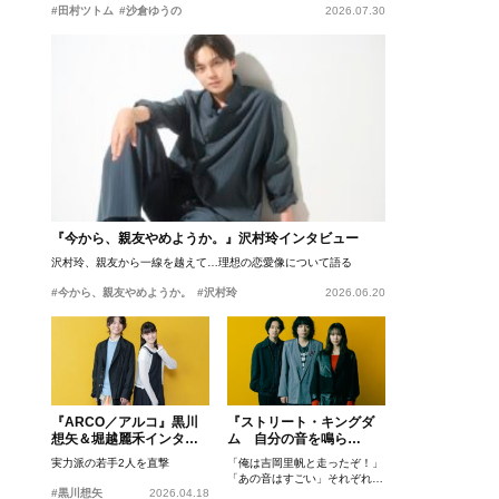
#田村ツトム
#沙倉ゆうの
2026.07.30
『今から、親友やめようか。』沢村玲インタビュー
沢村玲、親友から一線を越えて…理想の恋愛像について語る
#今から、親友やめようか。
#沢村玲
2026.06.20
『ARCO／アルコ』黒川
『ストリート・キングダ
想矢＆堀越麗禾インタビ
ム 自分の音を鳴ら
ュー
せ。』峯田和伸、若葉竜
実力派の若手2人を直撃
「俺は吉岡里帆と走ったぞ！」
也、吉岡里帆インタビュ
「あの音はすごい」それぞれの
ー
#黒川想矢
2026.04.18
忘れがたいシーンとは？