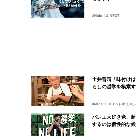
#Hulu
#U-NEXT
土井善晴「味付けは
らしの哲学を模索す
#MR.BIG
#TBSドキュメ
バレエ大好き党、超
するのは個性的な候補