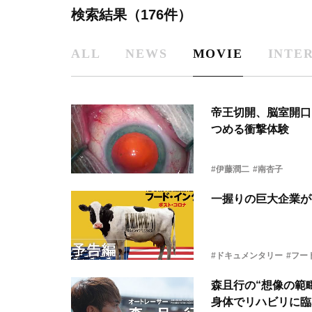
検索結果（176件）
ALL
NEWS
MOVIE
INTE
帝王切開、脳室開口…恐ろしさか美
つめる衝撃体験
#伊藤潤二
#南杏子
一握りの巨大企業が
#ドキュメンタリー
#フー
森且行の“想像の範
身体でリハビリに臨