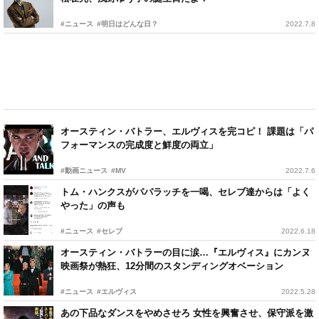
#ニュース
#明日はどんな日？
2022.7.8
オースティン・バトラー、エルヴィスを完コピ！ 課題は「パ
フォーマンスの完成度と鮮度の両立」
#動画ニュース
#MV
2022.7.6
トム・ハンクスがパパラッチを一喝、セレブ達からは「よく
やった」の声も
#ニュース
#セレブ
2022.6.18
オースティン・バトラーの目に涙…『エルヴィス』にカンヌ
映画祭が熱狂、12分間のスタンディングオベーション
#ニュース
#エルヴィス
2022.5.28
あの下品なダンスをやめさせろ 女性を興奮させ、保守派を激