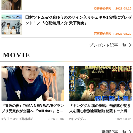
応募締め切り： 2026.08.15
田村ツトム＆沙倉ゆうののサイン入りチェキを1名様にプレゼ
ント！／『心配無用ノ介 天下御免』
応募締め切り： 2026.08.20
プレゼント記事一覧
MOVIE
『冒険の夜』TAMA NEW WAVEグラン
『キングダム 魂の決戦』飛信隊が焚き
プリ受賞作が公開へ 『still dark』と同
火を囲む特別企画始動 秘蔵トーク満載
時上映決定
の“キングダムキャンプ”開催
#古川ヒロシ
#髙橋雄祐
2026.08.06
#キングダム
2026.08.06
動画記事一覧