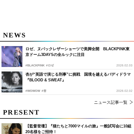
NEWS
ロゼ、ヌバックレザーショーツで美脚全開 BLACKPINK東
京ドーム3DAYSの全ルックに注目
#BLACKPINK
#ロゼ
2026.02.03
杏が“英語で演じる刑事”に挑戦 国境を越えるバディドラマ
『BLOOD & SWEAT』
#WOWOW
#杏
2026.02.02
ニュース記事一覧
PRESENT
【監督登壇】『猫たちと7000マイルの旅』一般試写会に10組
20名様をご招待！