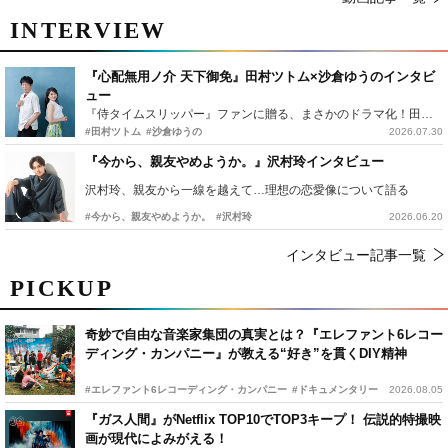
INTERVIEW
『心配無用ノ介 天下御免』田村ツトム×沙倉ゆうのインタビ
ュー
『侍タイムスリッパー』ファンに贈る、まさかのドラマ化！田村ツトム×沙倉ゆうのが語る『心配無用ノ介』撮影秘話
#田村ツトム
#沙倉ゆうの
2026.07.30
『今から、親友やめようか。』沢村玲インタビュー
沢村玲、親友から一線を越えて…理想の恋愛像について語る
#今から、親友やめようか。
#沢村玲
2026.06.20
インタビュー記事一覧
PICKUP
奇妙で自由な音楽家集団の真実とは？『エレファント6レコー
ディング・カンパニー』が教える“好き”を貫くDIY精神
#エレファント6レコーディング・カンパニー
#ドキュメンタリー
2026.08.05
『ガス人間』がNetflix TOP10でTOP3キープ！ 伝説的特撮映
画が現代によみがえる！