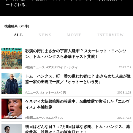
ートされる。
検索結果（26件）
ALL
NEWS
MOVIE
INTERVIEW
砂漠の街にまさかの宇宙人襲来!? スカーレット・ヨハンソ
ン、トム・ハンクスら豪華キャスト共演！
#動画ニュース
#アステロイド・シティ
2023.7.9
トム・ハンクス、町一番の嫌われ者に？ あきらめた人生が迷
惑一家の出現で一変／『オットーという男』
#ニュース
#オットーという男
2023.1.23
ケネディ大統領暗殺の報道中、名曲披露で復活した『エルヴ
ィス』本編映像
#動画ニュース
#エルヴィス
2022.7.15
明日はどんな日？：7月9日は草なぎ剛、トム・ハンクス、池
松壮亮、浅野ゆう子の誕生日だよ！