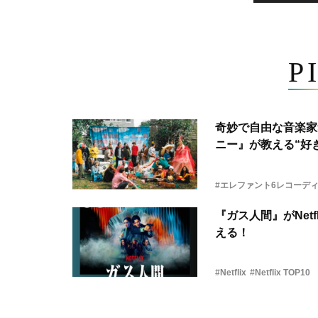
P
奇妙で自由な音楽家
ニー』が教える“好き
#エレファント6レコーデ
『ガス人間』がNetf
える！
#Netflix
#Netflix TOP10