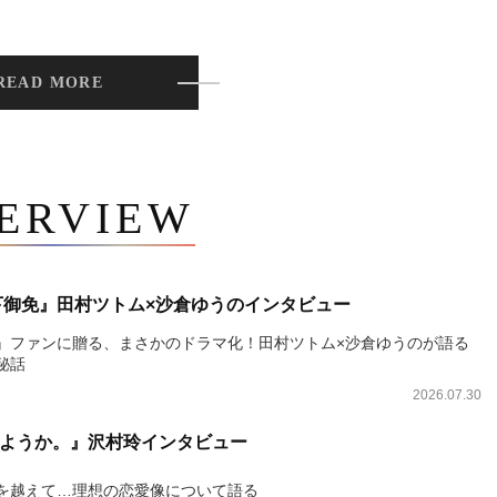
READ MORE
TERVIEW
下御免』田村ツトム×沙倉ゆうのインタビュー
』ファンに贈る、まさかのドラマ化！田村ツトム×沙倉ゆうのが語る
秘話
2026.07.30
ようか。』沢村玲インタビュー
を越えて…理想の恋愛像について語る