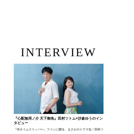
INTERVIEW
『心配無用ノ介 天下御免』田村ツトム×沙倉ゆうのイン
タビュー
『侍タイムスリッパー』ファンに贈る、まさかのドラマ化！田村ツトム×沙倉ゆうのが語