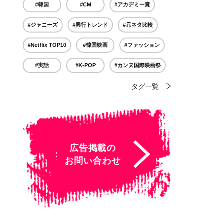
#韓国
#CM
#アカデミー賞
#ジャニーズ
#興行トレンド
#元ネタ比較
#Netflix TOP10
#韓国映画
#ファッション
#実話
#K-POP
#カンヌ国際映画祭
タグ一覧
広告掲載の
お問い合わせ