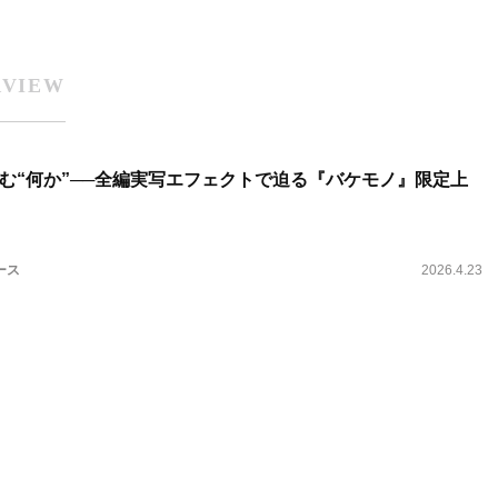
RVIEW
む“何か”──全編実写エフェクトで迫る『バケモノ』限定上
ース
2026.4.23