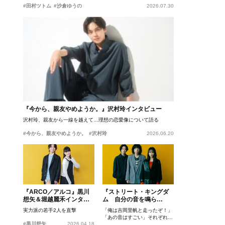
#田村ツトム
#沙倉ゆうの
2026.07.30
『今から、親友やめようか。』沢村玲インタビュー
沢村玲、親友から一線を越えて…理想の恋愛像について語る
#今から、親友やめようか。
#沢村玲
2026.06.20
『ARCO／アルコ』黒川
『ストリート・キングダ
想矢＆堀越麗禾インタビ
ム 自分の音を鳴ら
ュー
せ。』峯田和伸、若葉竜
実力派の若手2人を直撃
「俺は吉岡里帆と走ったぞ！」
也、吉岡里帆インタビュ
「あの音はすごい」それぞれの
ー
#黒川想矢
2026.04.18
忘れがたいシーンとは？