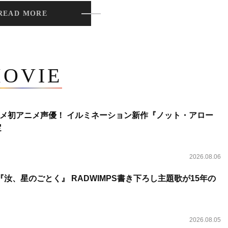
READ MORE
OVIE
メ初アニメ声優！ イルミネーション新作『ノット・アロー
定
2026.08.06
汝、星のごとく』 RADWIMPS書き下ろし主題歌が15年の
2026.08.05