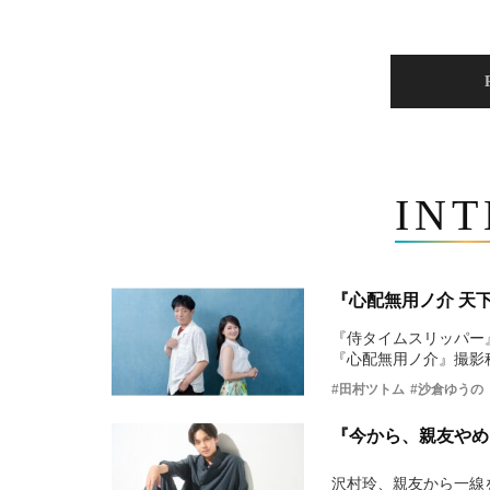
IN
『心配無用ノ介 天
『侍タイムスリッパー
『心配無用ノ介』撮影
#田村ツトム
#沙倉ゆうの
『今から、親友やめ
沢村玲、親友から一線