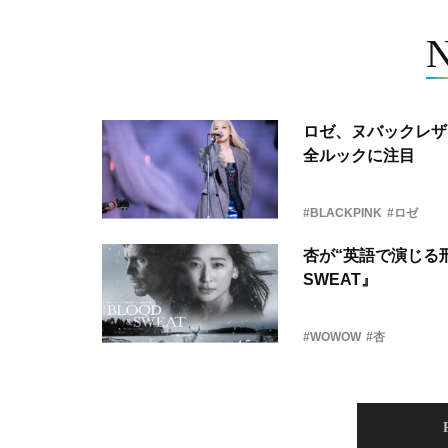
ロゼ、ヌバックレザー
全ルックに注目
#BLACKPINK
#ロゼ
杏が“英語で演じる刑
SWEAT』
#WOWOW
#杏