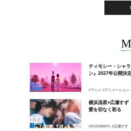
M
ティモシー・シャラ
ン』2027年公開決
#アニメ
#アニメーション
横浜流星×広瀬すず『
愛を切なく彩る
#RADWIMPS
#広瀬すず