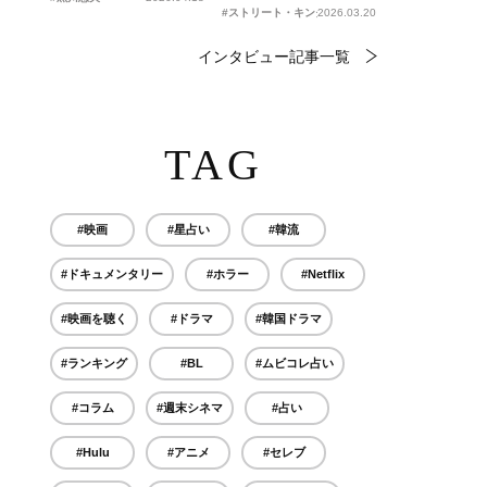
#ストリート・キングダム 自分の音を鳴らせ。
2026.03.20
インタビュー記事一覧
TAG
#映画
#星占い
#韓流
#ドキュメンタリー
#ホラー
#Netflix
#映画を聴く
#ドラマ
#韓国ドラマ
#ランキング
#BL
#ムビコレ占い
#コラム
#週末シネマ
#占い
#Hulu
#アニメ
#セレブ