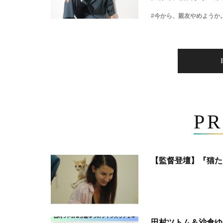
#今から、親友やめようか
PR
【監督登壇】『猫た
田村ツトム＆沙倉ゆ