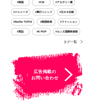
#韓国
#CM
#アカデミー賞
#ジャニーズ
#興行トレンド
#元ネタ比較
#Netflix TOP10
#韓国映画
#ファッション
#実話
#K-POP
#カンヌ国際映画祭
タグ一覧
広告掲載の
お問い合わせ