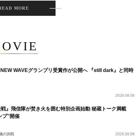
READ MORE
OVIE
NEW WAVEグランプリ受賞作が公開へ 『still dark』と同時
2026.08.06
決戦』飛信隊が焚き火を囲む特別企画始動 秘蔵トーク満載
ンプ”開催
 魂の決戦
2026.08.06