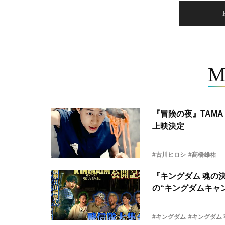
M
『冒険の夜』TAMA 
上映決定
#古川ヒロシ
#髙橋雄祐
『キングダム 魂の
の“キングダムキャ
#キングダム
#キングダム