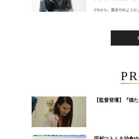
#今から、親友やめようか
PR
【監督登壇】『猫た
田村ツトム＆沙倉ゆ