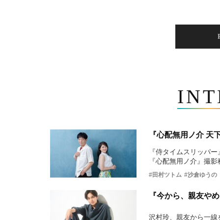
IN
『心配無用ノ介 天
『侍タイムスリッパー
『心配無用ノ介』撮影
#田村ツトム
#沙倉ゆうの
『今から、親友やめ
沢村玲、親友から一線