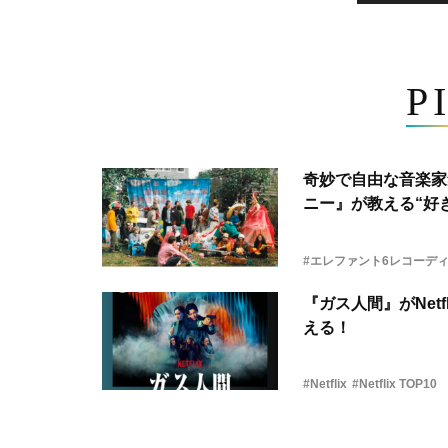
P
奇妙で自由な音楽家
ニー』が教える“好き
#エレファント6レコーデ
『ガス人間』がNetf
える！
#Netflix
#Netflix TOP10