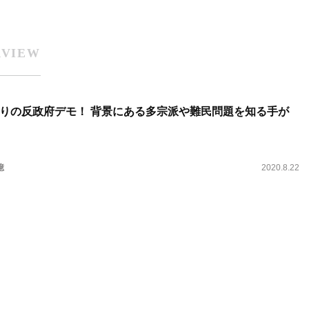
RVIEW
りの反政府デモ！ 背景にある多宗派や難民問題を知る手が
憶
2020.8.22