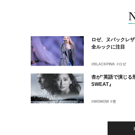
ロゼ、ヌバックレザー
全ルックに注目
#BLACKPINK
#ロゼ
杏が“英語で演じる刑
SWEAT』
#WOWOW
#杏