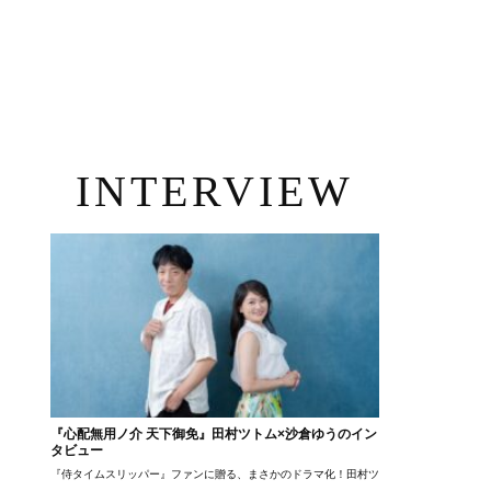
INTERVIEW
『心配無用ノ介 天下御免』田村ツトム×沙倉ゆうのイン
タビュー
『侍タイムスリッパー』ファンに贈る、まさかのドラマ化！田村ツトム×沙倉ゆうのが語