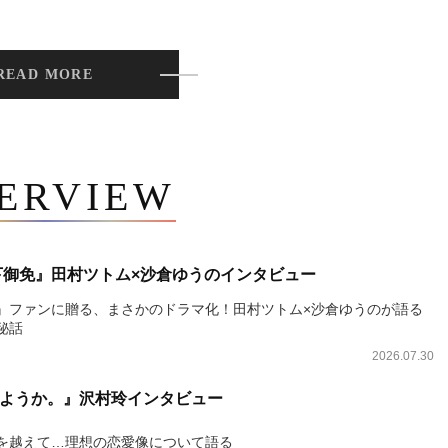
READ MORE
TERVIEW
下御免』田村ツトム×沙倉ゆうのインタビュー
』ファンに贈る、まさかのドラマ化！田村ツトム×沙倉ゆうのが語る
秘話
2026.07.30
ようか。』沢村玲インタビュー
を越えて…理想の恋愛像について語る