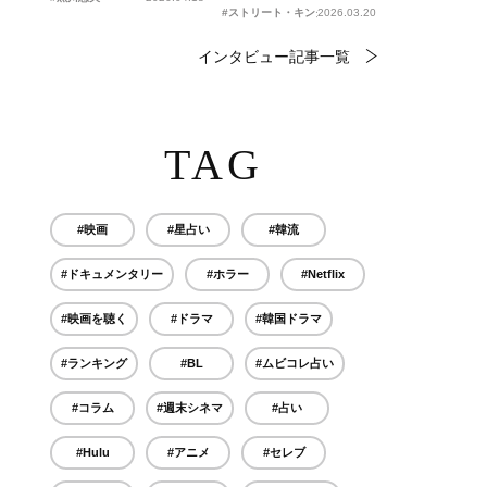
#ストリート・キングダム 自分の音を鳴らせ。
2026.03.20
インタビュー記事一覧
TAG
#映画
#星占い
#韓流
#ドキュメンタリー
#ホラー
#Netflix
#映画を聴く
#ドラマ
#韓国ドラマ
#ランキング
#BL
#ムビコレ占い
#コラム
#週末シネマ
#占い
#Hulu
#アニメ
#セレブ