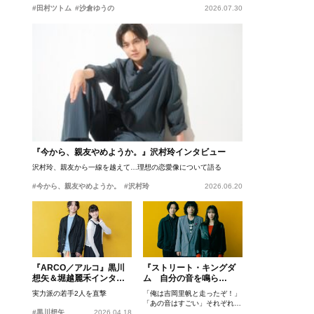
#田村ツトム
#沙倉ゆうの
2026.07.30
『今から、親友やめようか。』沢村玲インタビュー
沢村玲、親友から一線を越えて…理想の恋愛像について語る
#今から、親友やめようか。
#沢村玲
2026.06.20
『ARCO／アルコ』黒川
『ストリート・キングダ
想矢＆堀越麗禾インタビ
ム 自分の音を鳴ら
ュー
せ。』峯田和伸、若葉竜
実力派の若手2人を直撃
「俺は吉岡里帆と走ったぞ！」
也、吉岡里帆インタビュ
「あの音はすごい」それぞれの
ー
#黒川想矢
2026.04.18
忘れがたいシーンとは？